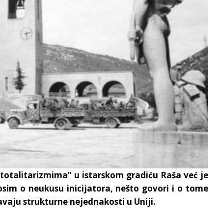
otalitarizmima” u istarskom gradiću Raša već je
sim o neukusu inicijatora, nešto govori i o tome
avaju strukturne nejednakosti u Uniji.