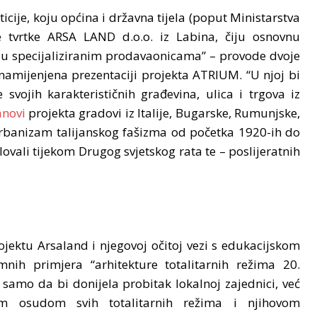
cije, koju općina i državna tijela (poput Ministarstva
e tvrtke ARSA LAND d.o.o. iz Labina, čiju osnovnu
 u specijaliziranim prodavaonicama” – provode dvoje
 namijenjena prezentaciji projekta ATRIUM. “U njoj bi
e svojih karakterističnih građevina, ulica i trgova iz
anovi
projekta gradovi iz Italije, Bugarske, Rumunjske,
 urbanizam talijanskog fašizma od početka 1920-ih do
lovali tijekom Drugog svjetskog rata te – poslijeratnih
ktu Arsaland i njegovoj očitoj vezi s edukacijskom
mnih primjera “arhitekture totalitarnih režima 20.
 ne samo da bi donijela probitak lokalnoj zajednici, već
om osudom svih totalitarnih režima i njihovom