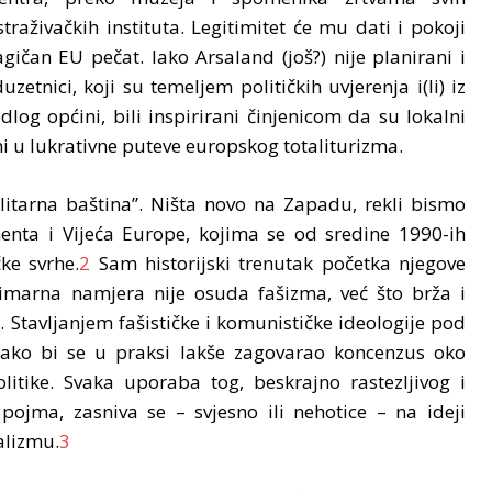
straživačkih instituta. Legitimitet će mu dati i pokoji
agičan EU pečat. Iako Arsaland (još?) nije planirani i
zetnici, koji su temeljem političkih uvjerenja i(li) iz
dlog općini, bili inspirirani činjenicom da su lokalni
i u lukrativne puteve europskog totaliturizma.
tarna baština”. Ništa novo na Zapadu, rekli bismo
enta i Vijeća Europe, kojima se od sredine 1990-ih
ke svrhe.
2
Sam historijski trenutak početka njegove
marna namjera nije osuda fašizma, već što brža i
. Stavljanjem fašističke i komunističke ideologije pod
u, kako bi se u praksi lakše zagovarao koncenzus oko
itike. Svaka uporaba tog, beskrajno rastezljivog i
pojma, zasniva se – svjesno ili nehotice – na ideji
talizmu.
3