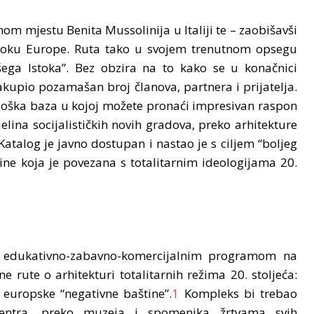
dnom mjestu Benita Mussolinija u Italiji te – zaobišavši
stoku Europe. Ruta tako u svojem trenutnom opsegu
šega Istoka”. Bez obzira na to kako se u konačnici
sakupio pozamašan broj članova, partnera i prijatelja.
loška baza u kojoj možete pronaći impresivan raspon
jelina socijalističkih novih gradova, preko arhitekture
atalog je javno dostupan i nastao je s ciljem “boljeg
ne koja je povezana s totalitarnim ideologijama 20.
im edukativno-zabavno-komercijalnim programom na
 rute o arhitekturi totalitarnih režima 20. stoljeća:
e europske “negativne baštine”.
1
Kompleks bi trebao
centra, preko muzeja i spomenika žrtvama svih