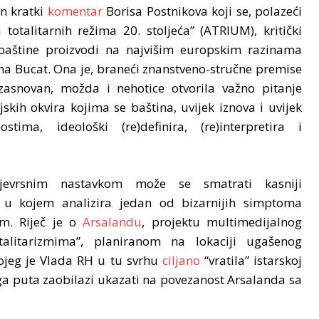
n kratki
komentar
Borisa Postnikova koji se, polazeći
totalitarnih režima 20. stoljeća” (ATRIUM), kritički
 baštine proizvodi na najvišim europskim razinama
na Bucat. Ona je, braneći znanstveno-stručne premise
asnovan, možda i nehotice otvorila važno pitanje
skih okvira kojima se baština, uvijek iznova i uvijek
tima, ideološki (re)definira, (re)interpretira i
ojevrsnim nastavkom može se smatrati kasniji
 u kojem analizira jedan od bizarnijih simptoma
om. Riječ je o
Arsalandu
, projektu multimedijalnog
alitarizmima”, planiranom na lokaciji ugašenog
ojeg je Vlada RH u tu svrhu
ciljano
“vratila” istarskoj
oga puta zaobilazi ukazati na povezanost Arsalanda sa