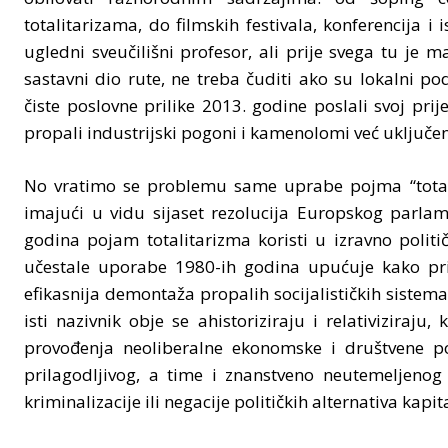
totalitarizama, do filmskih festivala, konferencija i i
ugledni sveučilišni profesor, ali prije svega tu je m
sastavni dio rute, ne treba čuditi ako su lokalni podu
čiste poslovne prilike 2013. godine poslali svoj prije
propali industrijski pogoni i kamenolomi već uključen
No vratimo se problemu same uprabe pojma “totali
imajući u vidu sijaset rezolucija Europskog parlam
godina pojam totalitarizma koristi u izravno politič
učestale uporabe 1980-ih godina upućuje kako pri
efikasnija demontaža propalih socijalističkih sistema
isti nazivnik obje se ahistoriziraju i relativiziraj
provođenja neoliberalne ekonomske i društvene pol
prilagodljivog, a time i znanstveno neutemeljenog 
kriminalizacije ili negacije političkih alternativa kapi