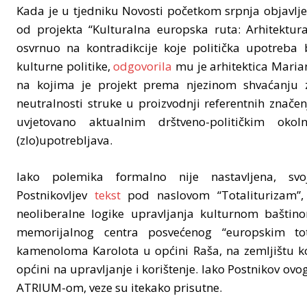
Kada je u tjedniku Novosti početkom srpnja objavlje
od projekta “Kulturalna europska ruta: Arhitektura 
osvrnuo na kontradikcije koje politička upotreba
kulturne politike,
odgovorila
mu je arhitektica Maria
na kojima je projekt prema njezinom shvaćanju z
neutralnosti struke u proizvodnji referentnih značenj
uvjetovano aktualnim drštveno-političkim okolnos
(zlo)upotrebljava.
Iako polemika formalno nije nastavljena, sv
Postnikovljev
tekst
pod naslovom “Totaliturizam”,
neoliberalne logike upravljanja kulturnom baštin
memorijalnog centra posvećenog “europskim tot
kamenoloma Karolota u općini Raša, na zemljištu k
općini na upravljanje i korištenje. Iako Postnikov ov
ATRIUM-om, veze su itekako prisutne.