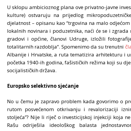
U sklopu ambicioznog plana ove privatno-javne investi
kulture) ostvaruju na prijedlog mikropoduzetničk
djelatnost – opisanu kao “trgovina na malo odjećom
lokalnih novinara i poduzetnika, naći će se i zgrada
gradovi i općine, članovi Udruge, izložili fotografij
totalitarnih razdoblja“. Spomenimo da su trenutni
čl
Albanije i Hrvatske, a ruta tematizira arhitekturu i
početka 1940-ih godina, fašističkih režima koji su dje
socijalističkih država.
Europsko selektivno sjećanje
No u čemu je zapravo problem kada govorimo o proje
rutom posvećenom otkrivanju i revalorizaciji izni
stoljeća”? Nije li riječ o investicijskoj injekciji koja
Rašu odriješila ideološkog balasta jednostavn