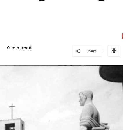
read
9
min.
Share