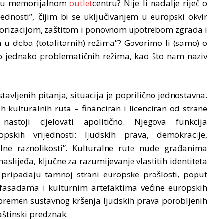
ta” u memorijalnom
outlet
centru? Nije li nadalje riječ o
jednosti”, čijim bi se uključivanjem u europski okvir
alorizacijom, zaštitom i ponovnom upotrebom zgrada i
h u doba (totalitarnih) režima”? Govorimo li (samo) o
žno jednako problematičnih režima, kao što nam naziv
vljenih pitanja, situacija je poprilično jednostavna.
kulturalnih ruta – financiran i licenciran od strane
stoji djelovati apolitično. Njegova funkcija
opskih vrijednosti: ljudskih prava, demokracije,
lne raznolikosti”. Kulturalne rute nude građanima
aslijeđa, ključne za razumijevanje vlastitih identiteta
e pripadaju tamnoj strani europske prošlosti, poput
a fasadama i kulturnim artefaktima većine europskih
 bremen sustavnog kršenja ljudskih prava porobljenih
aštinski predznak.