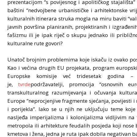
prezentacijom “s povijesnog i apolitičkog stajališ
baštini “nedvojbene urbanističke i arhitektonske vri
kulturalnih itinerara struka mogla na miru baviti “v
javnih površina planiranih, projektiranih i izgrađeni
fašizmu ili je ipak riječ o skupu jednako ili pribli
kulturalne rute govori?
Unatoč brojnim problemima koje iskaču iz ovako posta
Kao i većina drugih EU projekata, program europskih 
Europske komisije već tridesetak godina – na
je,
tvrde
podržavatelji, promocija “osnovnih eur
transkulturalnog razumijevanja i očuvanja kultura
Europe “neprocjenjive fragmente sjećanja, povijesti i n
i porijekla”. Iako se u njih ne uključuju teme koj
nasljeđa imperijalizma i kolonijalizma vidljivim n
metropola ili arhitekture feudalih posjeda koji nose
kmetova i žena, jedna je ruta ipak dobila negativan b