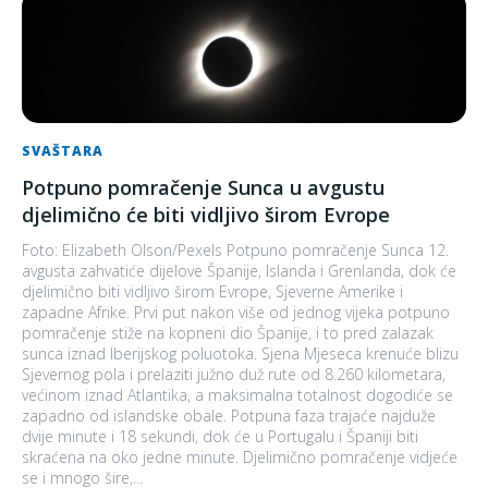
SVAŠTARA
Potpuno pomračenje Sunca u avgustu
djelimično će biti vidljivo širom Evrope
Foto: Elizabeth Olson/Pexels Potpuno pomračenje Sunca 12.
avgusta zahvatiće dijelove Španije, Islanda i Grenlanda, dok će
djelimično biti vidljivo širom Evrope, Sjeverne Amerike i
zapadne Afrike. Prvi put nakon više od jednog vijeka potpuno
pomračenje stiže na kopneni dio Španije, i to pred zalazak
sunca iznad Iberijskog poluotoka. Sjena Mjeseca krenuće blizu
Sjevernog pola i prelaziti južno duž rute od 8.260 kilometara,
većinom iznad Atlantika, a maksimalna totalnost dogodiće se
zapadno od islandske obale. Potpuna faza trajaće najduže
dvije minute i 18 sekundi, dok će u Portugalu i Španiji biti
skraćena na oko jedne minute. Djelimično pomračenje vidjeće
se i mnogo šire,...