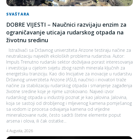
SVAŠTARA
DOBRE VIJESTI – Naučnici razvijaju enzim za
ograničavanje uticaja rudarskog otpada na
životnu sredinu
Istraživači sa Državnog univerziteta Arizone testiraju načine za
neutralizaciju najvećih ekoloških problema rudarstva. Autor:
Impuls Trenutno rudarski sektor doživljava porast interesovanja
i investicija u cijelom svijetu zbog raznih minerala ključnih za
energetsku tranziciju. Kao dio Inicijative za inovacije u rudarstvu
Državnog univerziteta Arizone (ASU), naučnici i inovatori traže
načine za stabilizaciju rudarskog otpada i smanjenje zagađenja
životne sredine koje je njime uzrokovano. Najveći izvor
rudarskog otpada u industriji poznat je kao jalovina. Jalovina,
koja se sastoji od drobljenog i mljevenog kamena pomješanog
sa vodom iz procesa odvajanja kamena od vrijedne
mineralizovane rude, često sadrži štetne elemente poput
arsena i olova, ili čak ostatke...
4 Augusta, 2026