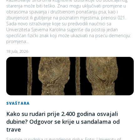
starenja može biti teško. Znaci mogu uključivati promjene u
obrascima spavanja i društvenom ponašanju psa, kao i
zbunjenost ili gubljenje na poznatim mjestima, prenosi 021.
Sada novo istraživanje koje su predvodili naučnici sa
Univerziteta Sjeverna Karolina sugeriše da postoji jedan
specifičan fizički znak koji može ukazivati na pseću demenciju:
promjena...
18 Jula, 2026
SVAŠTARA
Kako su rudari prije 2.400 godina osvajali
dubine? Odgovor se krije u sandalama od
trave
Sandale iz rudnika iz gvozdenog doba; Foto: University of