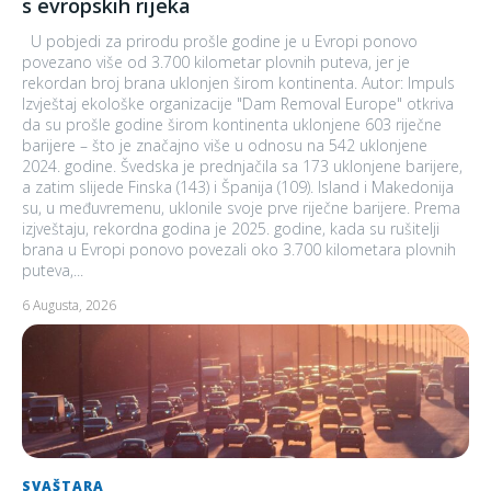
s evropskih rijeka
U pobjedi za prirodu prošle godine je u Evropi ponovo
povezano više od 3.700 kilometar plovnih puteva, jer je
rekordan broj brana uklonjen širom kontinenta. Autor: Impuls
Izvještaj ekološke organizacije "Dam Removal Europe" otkriva
da su prošle godine širom kontinenta uklonjene 603 riječne
barijere – što je značajno više u odnosu na 542 uklonjene
2024. godine. Švedska je prednjačila sa 173 uklonjene barijere,
a zatim slijede Finska (143) i Španija (109). Island i Makedonija
su, u međuvremenu, uklonile svoje prve riječne barijere. Prema
izjveštaju, rekordna godina je 2025. godine, kada su rušitelji
brana u Evropi ponovo povezali oko 3.700 kilometara plovnih
puteva,...
6 Augusta, 2026
SVAŠTARA