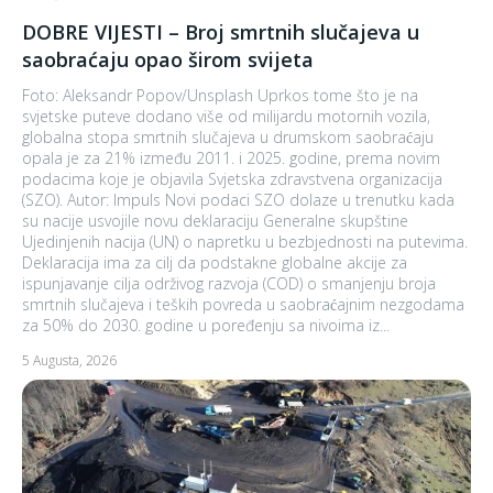
DOBRE VIJESTI – Broj smrtnih slučajeva u
saobraćaju opao širom svijeta
Foto: Aleksandr Popov/Unsplash Uprkos tome što je na
svjetske puteve dodano više od milijardu motornih vozila,
globalna stopa smrtnih slučajeva u drumskom saobraćaju
opala je za 21% između 2011. i 2025. godine, prema novim
podacima koje je objavila Svjetska zdravstvena organizacija
(SZO). Autor: Impuls Novi podaci SZO dolaze u trenutku kada
su nacije usvojile novu deklaraciju Generalne skupštine
Ujedinjenih nacija (UN) o ​​napretku u bezbjednosti na putevima.
Deklaracija ima za cilj da podstakne globalne akcije za
ispunjavanje cilja održivog razvoja (COD) o smanjenju broja
smrtnih slučajeva i teških povreda u saobraćajnim nezgodama
za 50% do 2030. godine u poređenju sa nivoima iz...
5 Augusta, 2026