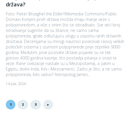
država?
Foto: Pieter Brueghel the Elder/Wikimedia Commons/Public
Domain Korijeni prvih država možda imaju manje veze s
poljoprivredom, a više s onim što se obrađivalo. Sve veći broj
istraživanja sugeriše da su žitarice, ne samo sama
poljoprivreda, igrale odlučujuću ulogu u usponu ranih državnih
društava. Decenijama su mnogi naučnici povezivali razvoj velikih
političkih sistema s izumom poljoprivrede prije otprilike 9000
godina. Međutim, prve poznate države pojavile su se tek
gotovo 4000 godina kasnije, što postavlja pitanja o snazi ​​te
veze. Rane civilizacije nastale su u Mezopotamiji, a zatim u
Egiptu, dolini Inda, Kini i Mezoamerici. Zašto je žito, a ne samo
poljoprivreda, bilo važno? Antropolog James...
14 Jula, 2026
1
2
3