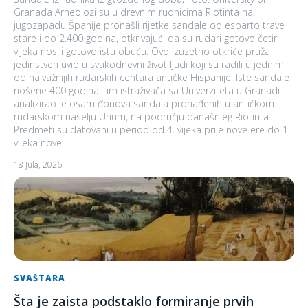
Granada Arheolozi su u drevnim rudnicima Riotinta na
jugozapadu Španije pronašli rijetke sandale od esparto trave
stare i do 2.400 godina, otkrivajući da su rudari gotovo četiri
vijeka nosili gotovo istu obuću. Ovo izuzetno otkriće pruža
jedinstven uvid u svakodnevni život ljudi koji su radili u jednim
od najvažnijih rudarskih centara antičke Hispanije. Iste sandale
nošene 400 godina Tim istraživača sa Univerziteta u Granadi
analizirao je osam đonova sandala pronađenih u antičkom
rudarskom naselju Urium, na području današnjeg Riotinta.
Predmeti su datovani u period od 4. vijeka prije nove ere do 1.
vijeka nove...
18 Jula, 2026
SVAŠTARA
Šta je zaista podstaklo formiranje prvih