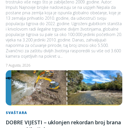
trostruko više nego što je zabilježeno 2009. godine. Autor:
Impuls Najnovije brojke nadovezuju se na uspjeh Nepala da
postane prva zemlja koja je ispunila globalno obećanje, koje je
13 zemalja prihvatilo 2010. godine, da udvostruči svoju
populaciju tigrova do 2022. godine. Ugroženi gubitkom staništa
i krivolovom radi ilegalne trgovine divljim životinjama, globalne
populacije tigrova su pale sa oko 100.000 jedinki početkom 20.
vijeka na 3.200 jedinki 2010. godine. Danas, zahvaljujući
naporima za očuvanje prirode, taj broj iznosi oko 5.500.
Zvaničnici za zaštitu divljih životinja rasporedili su više od 3.600
kamera osjetljivih na pokret u...
7 Augusta, 2026
SVAŠTARA
DOBRE VIJESTI – uklonjen rekordan broj brana