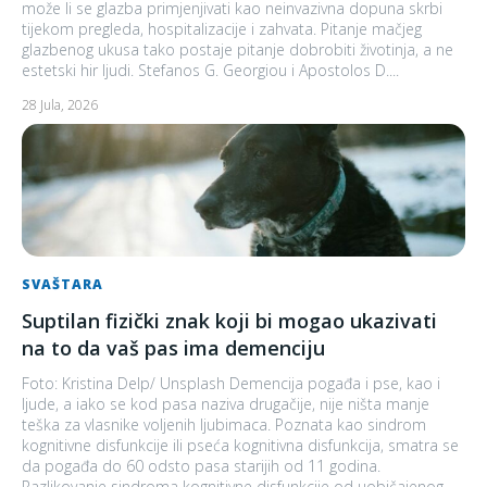
može li se glazba primjenjivati kao neinvazivna dopuna skrbi
tijekom pregleda, hospitalizacije i zahvata. Pitanje mačjeg
glazbenog ukusa tako postaje pitanje dobrobiti životinja, a ne
estetski hir ljudi. Stefanos G. Georgiou i Apostolos D....
28 Jula, 2026
SVAŠTARA
Suptilan fizički znak koji bi mogao ukazivati
na to da vaš pas ima demenciju
Foto: Kristina Delp/ Unsplash Demencija pogađa i pse, kao i
ljude, a iako se kod pasa naziva drugačije, nije ništa manje
teška za vlasnike voljenih ljubimaca. Poznata kao sindrom
kognitivne disfunkcije ili pseća kognitivna disfunkcija, smatra se
da pogađa do 60 odsto pasa starijih od 11 godina.
Razlikovanje sindroma kognitivne disfunkcije od uobičajenog