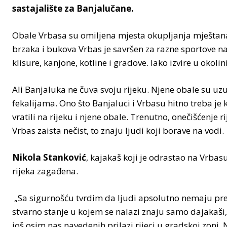
sastajalište za Banjalučane.
Obale Vrbasa su omiljena mjesta okupljanja mještana 
brzaka i bukova Vrbas je savršen za razne sportove n
klisure, kanjone, kotline i gradove. Iako izvire u okol
Ali Banjaluka ne čuva svoju rijeku. Njene obale su u
fekalijama. Ono što Banjaluci i Vrbasu hitno treba je
vratili na rijeku i njene obale. Trenutno, onečišćenje
Vrbas zaista nečist, to znaju ljudi koji borave na vodi.
Nikola Stanković
, kajakaš koji je odrastao na Vrbasu
rijeka zagađena.
„Sa sigurnošću tvrdim da ljudi apsolutno nemaju pred
stvarno stanje u kojem se nalazi znaju samo dajakaši,
još osim nas navedenih prilazi rijeci u gradskoj zoni. 