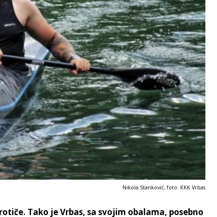
Nikola Stanković, foto: KKK Vrbas
protiče. Tako je Vrbas, sa svojim obalama, posebno