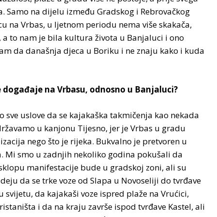
ma. Samo na dijelu između Gradskog i Rebrovačkog
djecu na Vrbas, u ljetnom periodu nema više skakača,
to nam je bila kultura života u Banjaluci i ono
sam da današnja djeca u Boriku i ne znaju kako i kuda
ne događaje na Vrbasu, odnosno u Banjaluci?
mo sve uslove da se kajakaška takmičenja kao nekada
ržavamo u kanjonu Tijesno, jer je Vrbas u gradu
zacija nego što je rijeka. Bukvalno je pretvoren u
da. Mi smo u zadnjih nekoliko godina pokušali da
sklopu manifestacije bude u gradskoj zoni, ali su
deju da se trke voze od Slapa u Novoseliji do tvrđave
 svijetu, da kajakaši voze ispred plaže na Vrućici,
taništa i da na kraju završe ispod tvrđave Kastel, ali