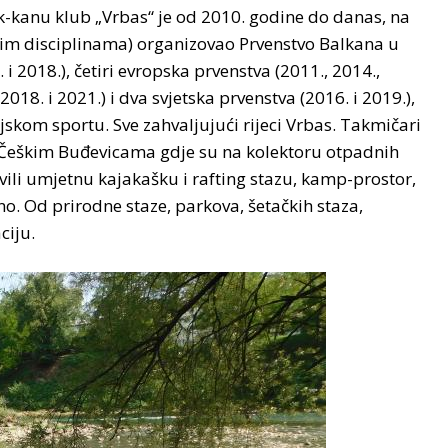
jak-kanu klub „Vrbas“ je od 2010. godine do danas, na
kim disciplinama) organizovao Prvenstvo Balkana u
 i 2018.), četiri evropska prvenstva (2011., 2014.,
 2018. i 2021.) i dva svjetska prvenstva (2016. i 2019.),
jskom sportu. Sve zahvaljujući rijeci Vrbas. Takmičari
u Češkim Buđevicama gdje su na kolektoru otpadnih
vili umjetnu kajakašku i rafting stazu, kamp-prostor,
no. Od prirodne staze, parkova, šetačkih staza,
ciju.