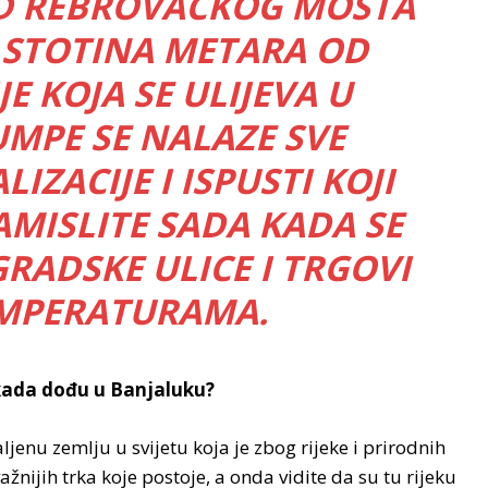
OD REBROVAČKOG MOSTA
 STOTINA METARA OD
E KOJA SE ULIJEVA U
PUMPE SE NALAZE SVE
ZACIJE I ISPUSTI KOJI
MISLITE SADA KADA SE
ADSKE ULICE I TRGOVI
EMPERATURAMA.
 kada dođu u Banjaluku?
jenu zemlju u svijetu koja je zbog rijeke i prirodnih
žnijih trka koje postoje, a onda vidite da su tu rijeku