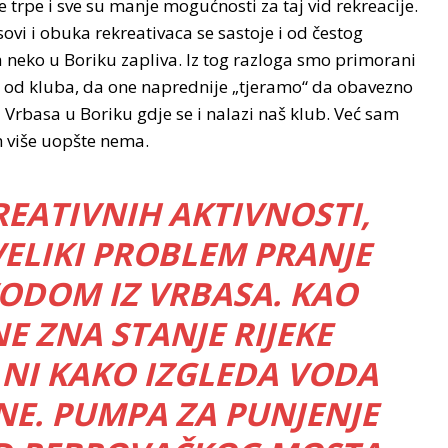
 trpe i sve su manje mogućnosti za taj vid rekreacije.
ovi i obuka rekreativaca se sastoje i od čestog
da neko u Boriku zapliva. Iz tog razloga smo primorani
od kluba, da one naprednije „tjeramo“ da obavezno
 Vrbasa u Boriku gdje se i nalazi naš klub. Već sam
h više uopšte nema.
REATIVNIH AKTIVNOSTI,
VELIKI PROBLEM PRANJE
ODOM IZ VRBASA. KAO
E ZNA STANJE RIJEKE
 NI KAKO IZGLEDA VODA
NE. PUMPA ZA PUNJENJE