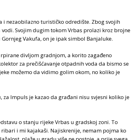
i nezaobilazno turističko odredište. Zbog svojih
a vodi. Svojim dugim tokom Vrbas prolazi kroz brojne
ini Gornjeg Vakufa, on je ipak simbol Banjaluke.
zurpirane divljom gradnjom, a korito zagađeno
 kolektor za prečišćavanje otpadnih voda da bismo se
 rijeke možemo da vidimo golim okom, no koliko je
, za Impuls je kazao da građani nisu svjesni koliko je
stavu o stanju rijeke Vrbas u gradskoj zoni. To
 ribari i mi kajakaši. Najiskrenije, nemam pojma ko
Nažalost, plaže u gradu više ne postoje, a prije svega