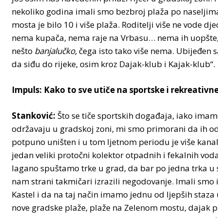
nekoliko godina imali smo bezbroj plaža po naselji
mosta je bilo 10 i više plaža. Roditelji više ne vode 
nema kupača, nema raje na Vrbasu… nema ih uopšte, a 
nešto
banjalučko,
čega isto tako više nema. Ubijeđen 
da siđu do rijeke, osim kroz Dajak-klub i Kajak-klub“.
Impuls: Kako to sve utiče na sportske i rekreativ
Stanković:
Što se tiče sportskih događaja, iako ima
održavaju u gradskoj zoni, mi smo primorani da ih od
potpuno uništen i u tom ljetnom periodu je više kanali
jedan veliki protočni kolektor otpadnih i fekalnih vo
lagano spuštamo trke u grad, da bar po jedna trka u 
nam strani takmičari izrazili negodovanje. Imali smo i
Kastel i da na taj način imamo jednu od ljepših staza u
nove gradske plaže, plaže na Zelenom mostu, dajak pris