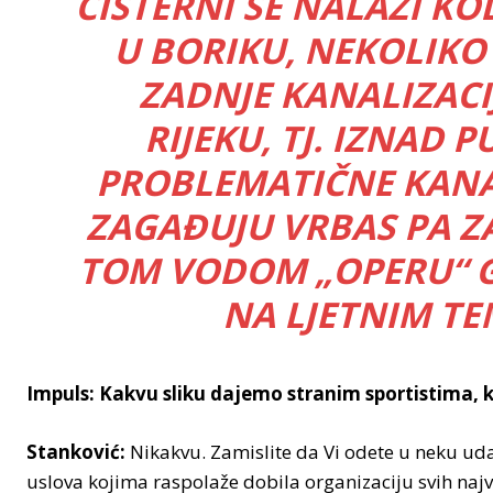
CISTERNI SE NALAZI K
U BORIKU, NEKOLIKO
ZADNJE KANALIZACIJ
RIJEKU, TJ. IZNAD 
PROBLEMATIČNE KANALI
ZAGAĐUJU VRBAS PA ZA
TOM VODOM „OPERU“ GR
NA LJETNIM T
Impuls: Kakvu sliku dajemo stranim sportistima,
Stanković:
Nikakvu. Zamislite da Vi odete u neku udal
uslova kojima raspolaže dobila organizaciju svih najva