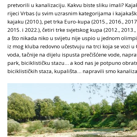
pretvorili u kanalizaciju. Kakvu biste sliku imali? Ka
rijeci Vrbas (u svim uzrasnim kategorijama i kajakaš
kajaku (2010.), pet trka Euro-kupa (2015., 2016., 2017.
2015. i 2022.), četiri trke svjetskog kupa (2012., 2013.,
a što nikada niko u svijetu nije uspio u jednom olimpi
iz mog kluba redovno učestvuju na trci koja se vozi 
voda, tačnije na dijelu ispusta prečišćene vode, napra
park, biciklističku stazu… a kod nas je potpuno obrat
biciklističkih staza, kupališta… napravili smo kanaliza