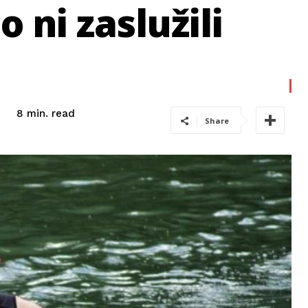
 ni zaslužili
read
8
min.
Share