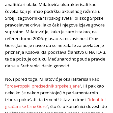
analitičari olako Milatovića okarakterisali kao
čoveka koji je imao podršku aktuelnog režima u
Srbiji, zagovornika “srpskog sveta” bliskog Srpske
pravoslavne crkve. Iako čak i njegove izjave govore
suprotno. Milatović je, kako je sam istakao, na
referendumu 2006. glasao za nezavisnost Crne
Gore. Jasno je naveo da se ne zalaže za povlačenje
priznanja Kosova, da podržava članstvo u NATO-u,
te da poštuje odluku Međunarodnog suda pravde
da se u Srebrenici desio genocid.
No, i pored toga, Milatović je okarakterisan kao
“
proevropski predsednik srpske sjene
“, ili pak kao
neko ko će nakon predstojećih parlamentarnih
izbora pokušati da izmeni Ustav, a time i “
identitet
građanske Crne Gore
“, što će u konačnici dovesti do