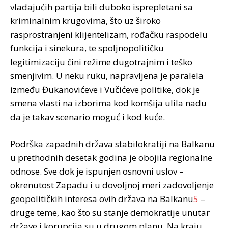
vladajućih partija bili duboko isprepletani sa
kriminalnim krugovima, što uz široko
rasprostranjeni klijentelizam, rođačku raspodelu
funkcija i sinekura, te spoljnopolitičku
legitimizaciju čini režime dugotrajnim i teško
smenjivim. U neku ruku, napravljena je paralela
između Đukanovićeve i Vučićeve politike, dok je
smena vlasti na izborima kod komšija ulila nadu
da je takav scenario moguć i kod kuće.
Podrška zapadnih država stabilokratiji na Balkanu
u prethodnih desetak godina je obojila regionalne
odnose. Sve dok je ispunjen osnovni uslov –
okrenutost Zapadu i u dovoljnoj meri zadovoljenje
geopolitičkih interesa ovih država na Balkanu
5
–
druge teme, kao što su stanje demokratije unutar
države i korupcija su u drugom planu. Na kraju