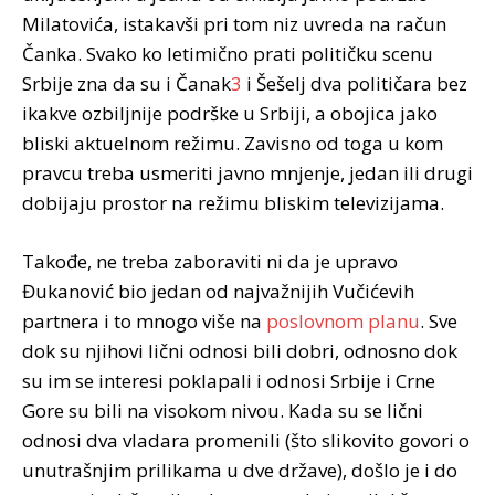
Milatovića, istakavši pri tom niz uvreda na račun
Čanka. Svako ko letimično prati političku scenu
Srbije zna da su i Čanak
3
i Šešelj dva političara bez
ikakve ozbiljnije podrške u Srbiji, a obojica jako
bliski aktuelnom režimu. Zavisno od toga u kom
pravcu treba usmeriti javno mnjenje, jedan ili drugi
dobijaju prostor na režimu bliskim televizijama.
Takođe, ne treba zaboraviti ni da je upravo
Đukanović bio jedan od najvažnijih Vučićevih
partnera i to mnogo više na
poslovnom planu
. Sve
dok su njihovi lični odnosi bili dobri, odnosno dok
su im se interesi poklapali i odnosi Srbije i Crne
Gore su bili na visokom nivou. Kada su se lični
odnosi dva vladara promenili (što slikovito govori o
unutrašnjim prilikama u dve države), došlo je i do