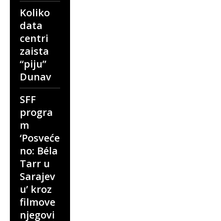
Koliko
data
centri
zaista
“piju”
Dunav
SFF
progra
m
‘Posveće
no: Béla
Tarr u
Sarajev
u’ kroz
filmove
njegovi