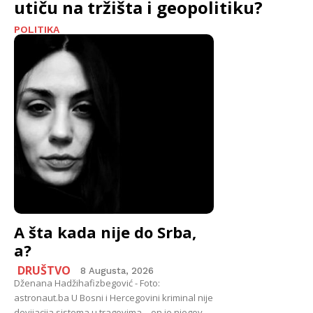
utiču na tržišta i geopolitiku?
POLITIKA
A šta kada nije do Srba,
a?
DRUŠTVO
8 Augusta, 2026
Dženana Hadžihafizbegović - Foto:
astronaut.ba U Bosni i Hercegovini kriminal nije
devijacija sistema u tragovima – on je njegov