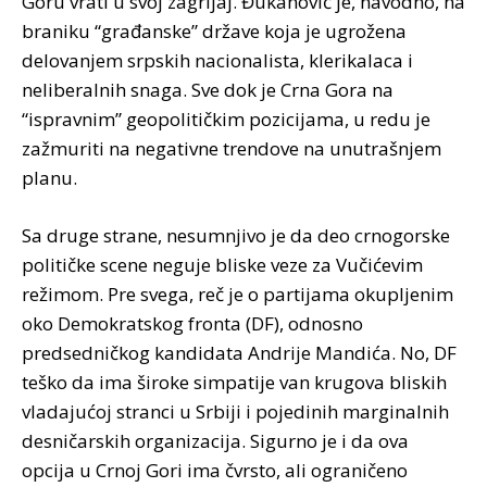
Goru vrati u svoj zagrljaj. Đukanović je, navodno, na
braniku “građanske” države koja je ugrožena
delovanjem srpskih nacionalista, klerikalaca i
neliberalnih snaga. Sve dok je Crna Gora na
“ispravnim” geopolitičkim pozicijama, u redu je
zažmuriti na negativne trendove na unutrašnjem
planu.
Sa druge strane, nesumnjivo je da deo crnogorske
političke scene neguje bliske veze za Vučićevim
režimom. Pre svega, reč je o partijama okupljenim
oko Demokratskog fronta (DF), odnosno
predsedničkog kandidata Andrije Mandića. No, DF
teško da ima široke simpatije van krugova bliskih
vladajućoj stranci u Srbiji i pojedinih marginalnih
desničarskih organizacija. Sigurno je i da ova
opcija u Crnoj Gori ima čvrsto, ali ograničeno