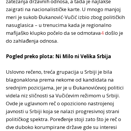
zatezanja državnih odnosa, a tada je najlakše
zaigrati na nacionalističke karte. U mnogo manjoj
meri je sukob Đukanović-Vučić izbio zbog političkih
nasuglasica – u trenucima kada je regionalno
mafijaško klupko počelo da se odmotava
4
došlo je
do zahlađenja odnosa.
Pogled preko plota: Ni Milo ni Velika Srbija
Uslovno rečeno, treća grupacija u Srbiji je bila
blagonaklona prema nekome od kandidata na
srednjim pozicijama, jer je u Đukanovićevoj politici
videla niz sličnosti sa Vučićevim režimom u Srbiji.
Ovde je uglavnom reč o opoziciono nastrojenoj
javnosti u Srbiji koja se nalazi progresivnoj strani
političkog spektra. Poređenje stoji zato što je reč o
dve duboko korumpirane države gde su interesi