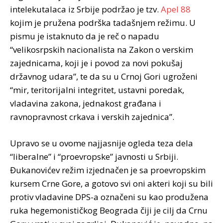
intelekutalaca iz Srbije podržao je tzv.
Apel 88
kojim je pružena podrška tadašnjem režimu. U
pismu je istaknuto da je reč o napadu
“velikosrpskih nacionalista na Zakon o verskim
zajednicama, koji je i povod za novi pokušaj
državnog udara”, te da su u Crnoj Gori ugroženi
“mir, teritorijalni integritet, ustavni poredak,
vladavina zakona, jednakost građana i
ravnopravnost crkava i verskih zajednica”.
Upravo se u ovome najjasnije ogleda teza dela
“liberalne” i “proevropske” javnosti u Srbiji.
Đukanovićev režim izjednačen je sa proevropskim
kursem Crne Gore, a gotovo svi oni akteri koji su bili
protiv vladavine DPS-a označeni su kao produžena
ruka hegemonističkog Beograda čiji je cilj da Crnu