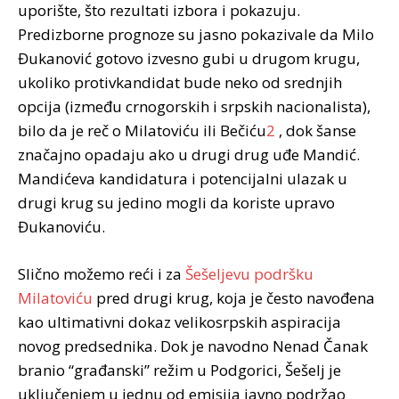
uporište, što rezultati izbora i pokazuju.
Predizborne prognoze su jasno pokazivale da Milo
Đukanović gotovo izvesno gubi u drugom krugu,
ukoliko protivkandidat bude neko od srednjih
opcija (između crnogorskih i srpskih nacionalista),
bilo da je reč o Milatoviću ili Bečiću
2
, dok šanse
značajno opadaju ako u drugi drug uđe Mandić.
Mandićeva kandidatura i potencijalni ulazak u
drugi krug su jedino mogli da koriste upravo
Đukanoviću.
Slično možemo reći i za
Šešeljevu podršku
Milatoviću
pred drugi krug, koja je često navođena
kao ultimativni dokaz velikosrpskih aspiracija
novog predsednika. Dok je navodno Nenad Čanak
branio “građanski” režim u Podgorici, Šešelj je
uključenjem u jednu od emisija javno podržao