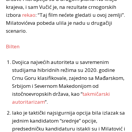
krajeva, i sam Vučić je, na rezultate crnogorskih
izbora
rekao
: “Taj film nećete gledati u ovoj zemlji”.
Milatovićeva pobeda ulila je nadu u drugačiji
scenario.
Bilten
Dvojica najvećih autoriteta u savremenim
studijama hibridnih režima su 2020. godine
Crnu Goru klasifikovale, zajedno sa Mađarskom,
Srbijom i Severnom Makedonijom od
istočnoevropskih država, kao “
takmičarski
autoritarizam
“.
Iako je taktički najsigurnija opcija bila izlazak sa
jednim kandidatom “srednje” opcije,
predsedničku kandidaturu istakli su i Milatović i