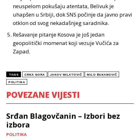
neuspelom pokušaju atentata, Belivuk je
uhapšen u Srbiji, dok SNS počinje da javno pravi
otklon od svog nekadašnjeg saradnika.
Rešavanje pitanje Kosova je još jedan
geopolitički momenat koji vezuje Vučića za
Zapad.
TAGS
CRNA GORA
JAKOV MILATOVIĆ
MILO ĐUKANOVIĆ
POLITIKA
POVEZANE VIJESTI
Srđan Blagovčanin – Izbori bez
izbora
POLITIKA