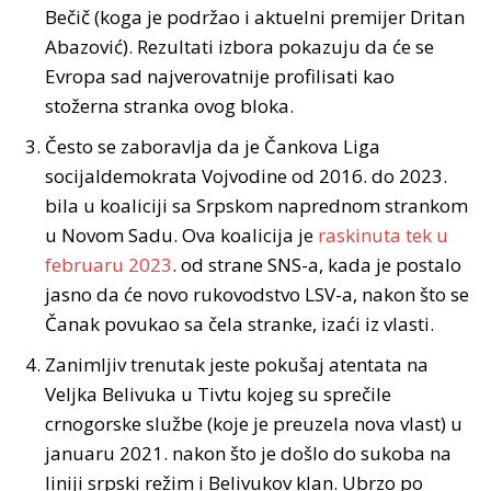
Bečič (koga je podržao i aktuelni premijer Dritan
Abazović). Rezultati izbora pokazuju da će se
Evropa sad najverovatnije profilisati kao
stožerna stranka ovog bloka.
Često se zaboravlja da je Čankova Liga
socijaldemokrata Vojvodine od 2016. do 2023.
bila u koaliciji sa Srpskom naprednom strankom
u Novom Sadu. Ova koalicija je
raskinuta tek u
februaru 2023
. od strane SNS-a, kada je postalo
jasno da će novo rukovodstvo LSV-a, nakon što se
Čanak povukao sa čela stranke, izaći iz vlasti.
Zanimljiv trenutak jeste pokušaj atentata na
Veljka Belivuka u Tivtu kojeg su sprečile
crnogorske službe (koje je preuzela nova vlast) u
januaru 2021. nakon što je došlo do sukoba na
liniji srpski režim i Belivukov klan. Ubrzo po