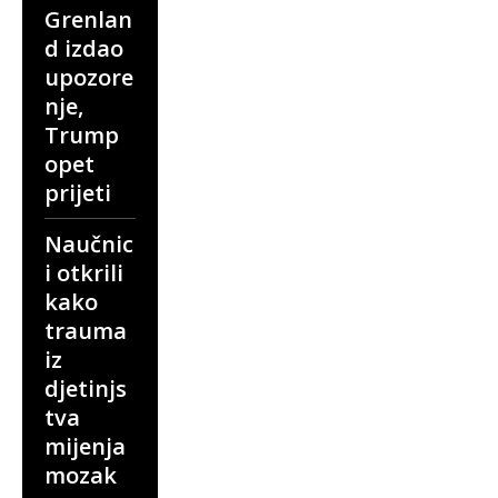
Grenlan
d izdao
upozore
nje,
Trump
opet
prijeti
Naučnic
i otkrili
kako
trauma
iz
djetinjs
tva
mijenja
mozak