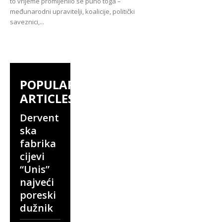
to vrijeme promijenilo se puno toga –
međunarodni upravitelji, koalicije, politički
saveznici,...
POPULAR
ARTICLES
Dervent
ska
fabrika
cijevi
“Unis”
najveći
poreski
dužnik