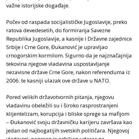
važne istorijske događaje.
Počev od raspada socijalističke Jugoslavije, preko
ratova devedesetih, do formiranja Savezne
Republika Jugoslavije, a kasnije i Državne zajednice
Srbije i Crne Gore, Đukanović je upravljao
crnogorskim kormilom. Sigurno da je najznačajnija
tekovina njegove vladavina uspostavljanje
nezavisne države Crne Gore, nakon referenduma iz
2006. te kasniji ulazak ove države u NATO.
Pored velikih državotvornih pitanja, njegovu
vladavinu obeležili su i široko rasprostranjeni
klijentelizam, korupcija i bliske sprege sa mafijom
– Đukanović svoju državničku karijeru završava kao
jedan od najbogatijih svetskih političara. Njegovoj
vladavini, nanesen je ozbiljan udarac na