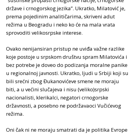
“suštinske propasti crnogorske nacije, crnogorske
države i crnogorskog jezika”. Ukratko, Milatović je,
prema pojedinim analitičarima, skriveni adut
režima u Beogradu i neko ko će na mala vrata
sprovoditi velikosrpske interese.
Ovako nenijansiran pristup ne uviđa važne razlike
koje postoje u srpskom društvu spram Milatovića i
bez potrebe je doveo do podizanja moralne panike
u regionalnoj javnosti. Ukratko, ljudi u Srbiji koji su
bili srećni zbog Đukanovićeve smene ne moraju
biti, a u većini slučajeva i nisu (veliko)srpski
nacionalisti, klerikalci, negatori crnogorske
državnosti, a posebno ne podržavaoci Vučićevog
režima.
Oni čak ni ne moraju smatrati da je politika Evrope