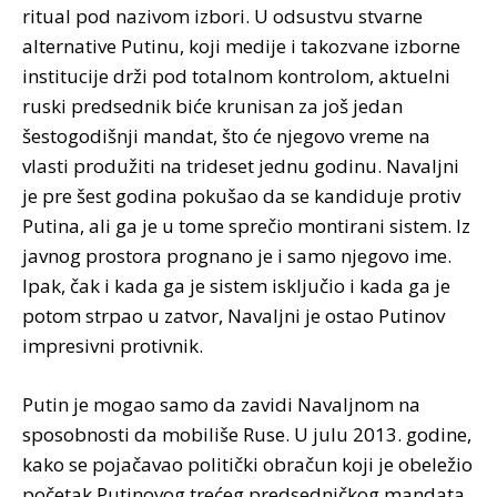
ritual pod nazivom izbori. U odsustvu stvarne
alternative Putinu, koji medije i takozvane izborne
institucije drži pod totalnom kontrolom, aktuelni
ruski predsednik biće krunisan za još jedan
šestogodišnji mandat, što će njegovo vreme na
vlasti produžiti na trideset jednu godinu. Navaljni
je pre šest godina pokušao da se kandiduje protiv
Putina, ali ga je u tome sprečio montirani sistem. Iz
javnog prostora prognano je i samo njegovo ime.
Ipak, čak i kada ga je sistem isključio i kada ga je
potom strpao u zatvor, Navaljni je ostao Putinov
impresivni protivnik.
Putin je mogao samo da zavidi Navaljnom na
sposobnosti da mobiliše Ruse. U julu 2013. godine,
kako se pojačavao politički obračun koji je obeležio
početak Putinovog trećeg predsedničkog mandata,