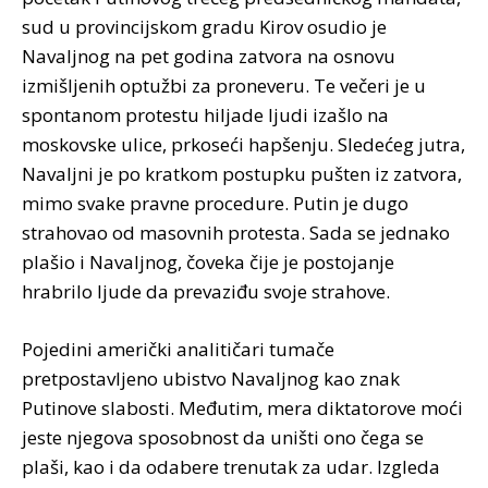
sud u provincijskom gradu Kirov osudio je
Navaljnog na pet godina zatvora na osnovu
izmišljenih optužbi za proneveru. Te večeri je u
spontanom protestu hiljade ljudi izašlo na
moskovske ulice, prkoseći hapšenju. Sledećeg jutra,
Navaljni je po kratkom postupku pušten iz zatvora,
mimo svake pravne procedure. Putin je dugo
strahovao od masovnih protesta. Sada se jednako
plašio i Navaljnog, čoveka čije je postojanje
hrabrilo ljude da prevaziđu svoje strahove.
Pojedini američki analitičari tumače
pretpostavljeno ubistvo Navaljnog kao znak
Putinove slabosti. Međutim, mera diktatorove moći
jeste njegova sposobnost da uništi ono čega se
plaši, kao i da odabere trenutak za udar. Izgleda