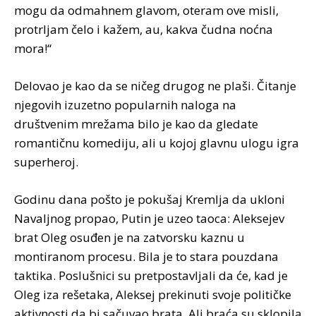
mogu da odmahnem glavom, oteram ove misli,
protrljam čelo i kažem, au, kakva čudna noćna
mora!“
Delovao je kao da se ničeg drugog ne plaši. Čitanje
njegovih izuzetno popularnih naloga na
društvenim mrežama bilo je kao da gledate
romantičnu komediju, ali u kojoj glavnu ulogu igra
superheroj.
Godinu dana pošto je pokušaj Kremlja da ukloni
Navaljnog propao, Putin je uzeo taoca: Aleksejev
brat Oleg osuđen je na zatvorsku kaznu u
montiranom procesu. Bila je to stara pouzdana
taktika. Poslušnici su pretpostavljali da će, kad je
Oleg iza rešetaka, Aleksej prekinuti svoje političke
aktivnosti da bi sačuvao brata. Ali braća su sklopila