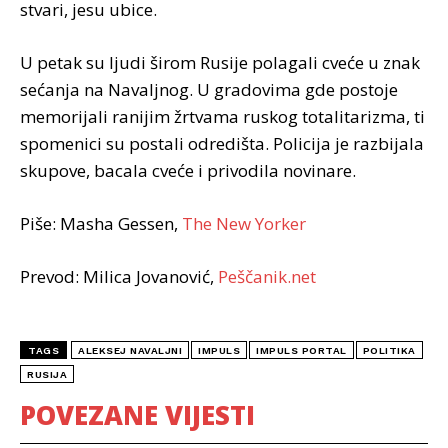
stvari, jesu ubice.
U petak su ljudi širom Rusije polagali cveće u znak
sećanja na Navaljnog. U gradovima gde postoje
memorijali ranijim žrtvama ruskog totalitarizma, ti
spomenici su postali odredišta. Policija je razbijala
skupove, bacala cveće i privodila novinare.
Piše: Masha Gessen,
The New Yorker
Prevod: Milica Jovanović,
Peščanik.net
TAGS
ALEKSEJ NAVALJNI
IMPULS
IMPULS PORTAL
POLITIKA
RUSIJA
POVEZANE VIJESTI