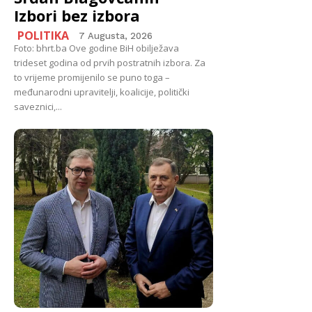
Izbori bez izbora
POLITIKA
7 Augusta, 2026
Foto: bhrt.ba Ove godine BiH obilježava
trideset godina od prvih postratnih izbora. Za
to vrijeme promijenilo se puno toga –
međunarodni upravitelji, koalicije, politički
saveznici,...