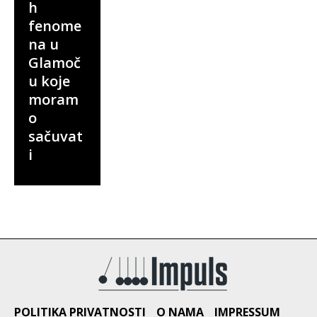
h
fenome
na u
Glamoč
u koje
moram
o
sačuvat
i
POLITIKA PRIVATNOSTI
O NAMA
IMPRESSUM