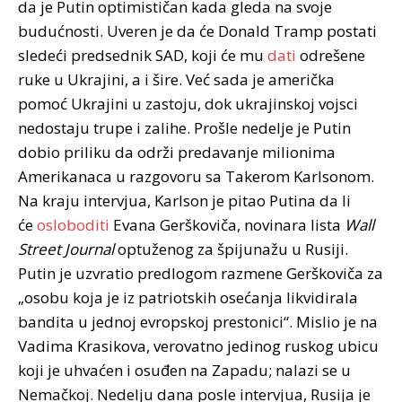
da je Putin optimističan kada gleda na svoje
budućnosti. Uveren je da će Donald Tramp postati
sledeći predsednik SAD, koji će mu
dati
odrešene
ruke u Ukrajini, a i šire. Već sada je američka
pomoć Ukrajini u zastoju, dok ukrajinskoj vojsci
nedostaju trupe i zalihe. Prošle nedelje je Putin
dobio priliku da održi predavanje milionima
Amerikanaca u razgovoru sa Takerom Karlsonom.
Na kraju intervjua, Karlson je pitao Putina da li
će
osloboditi
Evana Gerškoviča, novinara lista
Wall
Street Journal
optuženog za špijunažu u Rusiji.
Putin je uzvratio predlogom razmene Gerškoviča za
„osobu koja je iz patriotskih osećanja likvidirala
bandita u jednoj evropskoj prestonici“. Mislio je na
Vadima Krasikova, verovatno jedinog ruskog ubicu
koji je uhvaćen i osuđen na Zapadu; nalazi se u
Nemačkoj. Nedelju dana posle intervjua, Rusija je