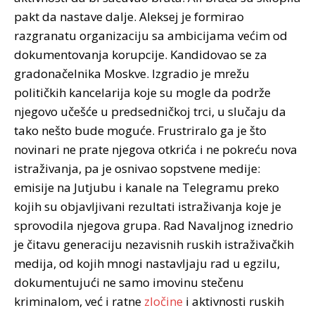
pakt da nastave dalje. Aleksej je formirao
razgranatu organizaciju sa ambicijama većim od
dokumentovanja korupcije. Kandidovao se za
gradonačelnika Moskve. Izgradio je mrežu
političkih kancelarija koje su mogle da podrže
njegovo učešće u predsedničkoj trci, u slučaju da
tako nešto bude moguće. Frustriralo ga je što
novinari ne prate njegova otkrića i ne pokreću nova
istraživanja, pa je osnivao sopstvene medije:
emisije na Jutjubu i kanale na Telegramu preko
kojih su objavljivani rezultati istraživanja koje je
sprovodila njegova grupa. Rad Navaljnog iznedrio
je čitavu generaciju nezavisnih ruskih istraživačkih
medija, od kojih mnogi nastavljaju rad u egzilu,
dokumentujući ne samo imovinu stečenu
kriminalom, već i ratne
zločine
i aktivnosti ruskih