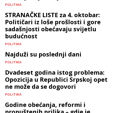
POLITIKA
STRANAČKE LISTE za 4. oktobar:
Političari iz loše prošlosti i gore
sadašnjosti obećavaju svijetlu
budućnost
POLITIKA
Najduži su poslednji dani
POLITIKA
Dvadeset godina istog problema:
Opozicija u Republici Srpskoj opet
ne može da se dogovori
POLITIKA
Godine obećanja, reformi i
propuštenih prilika – gdje je