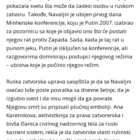
pokazala svetu šta može da zadesi osobu u ruskom
zatvoru. Takođe, Navaljni je ubijen prvog dana
Minhenske konferencije, koju je Putin 2007. izabrao
za pozornicu sa koje je objavio ono što će postati
njegov rat protiv Zapada. Sada, kada je taj rat u
punom jeku, Putin je isključen sa konferencije, ali
razgovorima dominiraju postupci njegovog režima
– ubistva koje je počinio njegov režim.
Ruska zatvorska uprava saopštila je da se Navaljni
osećao loše posle povratka sa dnevne šetnje, da je
izgubio svest i da nisu mogli da ga povrate.
Njegovu smrt su pripisali plućnoj emboliji. Ana
Karetnikova, aktivistkinja za prava zatvorenika i
bivša članica civilnog nadzornog tela za ruski
kazneni sistem, rekla je da zatvorske vlasti rutinski