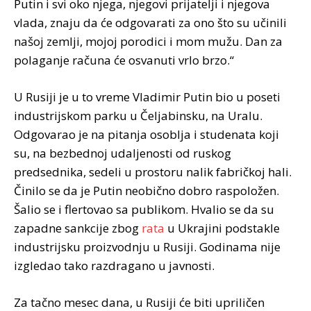
Putin i svi oko njega, njegovi prijatelji i njegova
vlada, znaju da će odgovarati za ono što su učinili
našoj zemlji, mojoj porodici i mom mužu. Dan za
polaganje računa će osvanuti vrlo brzo.“
U Rusiji je u to vreme Vladimir Putin bio u poseti
industrijskom parku u Čeljabinsku, na Uralu.
Odgovarao je na pitanja osoblja i studenata koji
su, na bezbednoj udaljenosti od ruskog
predsednika, sedeli u prostoru nalik fabričkoj hali.
Činilo se da je Putin neobično dobro raspoložen.
Šalio se i flertovao sa publikom. Hvalio se da su
zapadne sankcije zbog
rata
u Ukrajini podstakle
industrijsku proizvodnju u Rusiji. Godinama nije
izgledao tako razdragano u javnosti.
Za tačno mesec dana, u Rusiji će biti upriličen