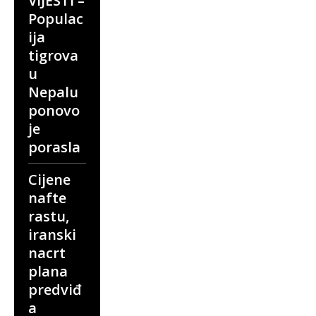
VIJESTI –
Populac
ija
tigrova
u
Nepalu
ponovo
je
porasla
Cijene
nafte
rastu,
iranski
nacrt
plana
predviđ
a