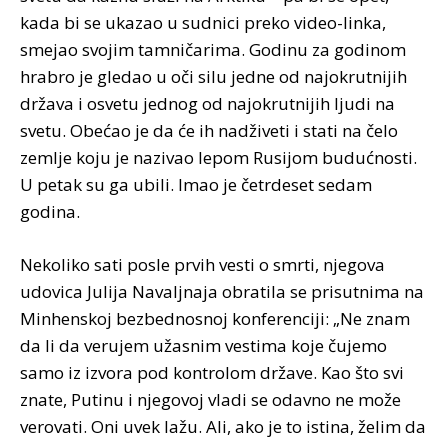
kada bi se ukazao u sudnici preko video-linka,
smejao svojim tamničarima. Godinu za godinom
hrabro je gledao u oči silu jedne od najokrutnijih
država i osvetu jednog od najokrutnijih ljudi na
svetu. Obećao je da će ih nadživeti i stati na čelo
zemlje koju je nazivao lepom Rusijom budućnosti.
U petak su ga ubili. Imao je četrdeset sedam
godina.
Nekoliko sati posle prvih vesti o smrti, njegova
udovica Julija Navaljnaja obratila se prisutnima na
Minhenskoj bezbednosnoj konferenciji: „Ne znam
da li da verujem užasnim vestima koje čujemo
samo iz izvora pod kontrolom države. Kao što svi
znate, Putinu i njegovoj vladi se odavno ne može
verovati. Oni uvek lažu. Ali, ako je to istina, želim da