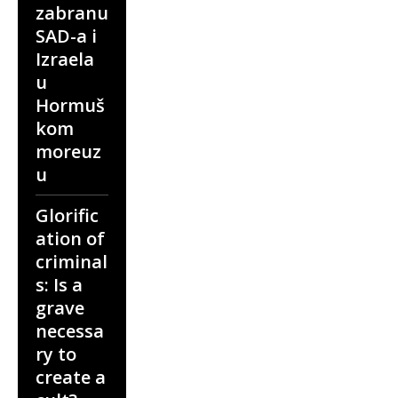
zabranu
SAD-a i
Izraela
u
Hormuš
kom
moreuz
u
Glorific
ation of
criminal
s: Is a
grave
necessa
ry to
create a