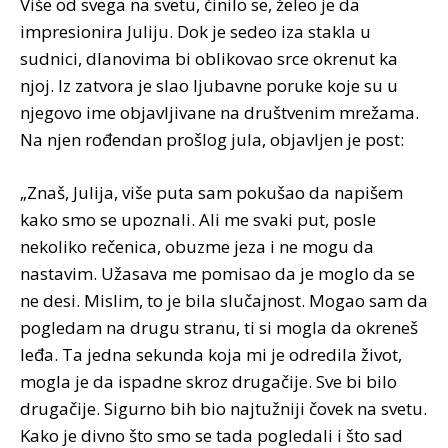
Više od svega na svetu, činilo se, želeo je da
impresionira Juliju. Dok je sedeo iza stakla u
sudnici, dlanovima bi oblikovao srce okrenut ka
njoj. Iz zatvora je slao ljubavne poruke koje su u
njegovo ime objavljivane na društvenim mrežama.
Na njen rođendan prošlog jula, objavljen je post:
„Znaš, Julija, više puta sam pokušao da napišem
kako smo se upoznali. Ali me svaki put, posle
nekoliko rečenica, obuzme jeza i ne mogu da
nastavim. Užasava me pomisao da je moglo da se
ne desi. Mislim, to je bila slučajnost. Mogao sam da
pogledam na drugu stranu, ti si mogla da okreneš
leđa. Ta jedna sekunda koja mi je odredila život,
mogla je da ispadne skroz drugačije. Sve bi bilo
drugačije. Sigurno bih bio najtužniji čovek na svetu.
Kako je divno što smo se tada pogledali i što sad