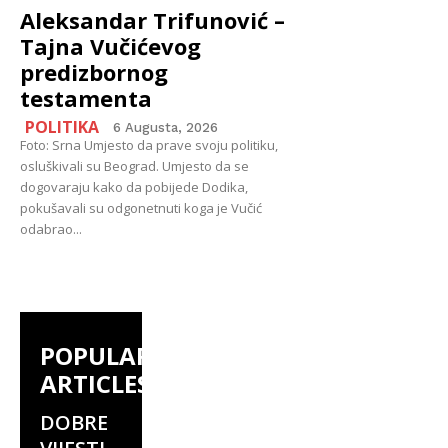
Aleksandar Trifunović –
Tajna Vučićevog
predizbornog
testamenta
POLITIKA
6 Augusta, 2026
Foto: Srna Umjesto da prave svoju politiku,
osluškivali su Beograd. Umjesto da se
dogovaraju kako da pobijede Dodika,
pokušavali su odgonetnuti koga je Vučić
odabrao...
POPULAR
ARTICLES
DOBRE