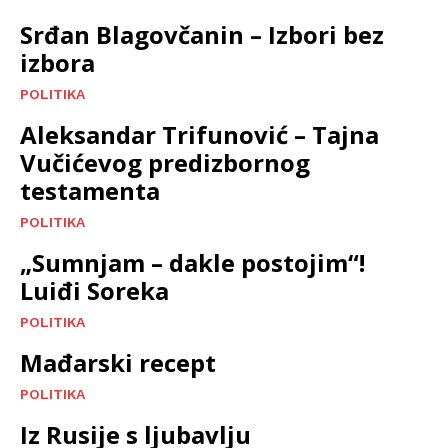
Srđan Blagovčanin – Izbori bez
izbora
POLITIKA
Aleksandar Trifunović – Tajna
Vučićevog predizbornog
testamenta
POLITIKA
„Sumnjam – dakle postojim“!
Luiđi Soreka
POLITIKA
Mađarski recept
POLITIKA
Iz Rusije s ljubavlju