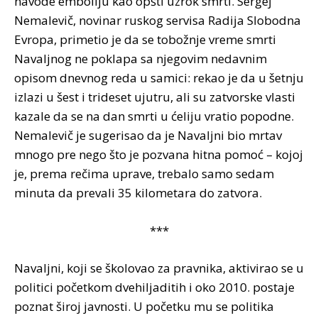
navode emboliju kao opšti uzrok smrti. Sergej
Nemalevič, novinar ruskog servisa Radija Slobodna
Evropa, primetio je da se tobožnje vreme smrti
Navaljnog ne poklapa sa njegovim nedavnim
opisom dnevnog reda u samici: rekao je da u šetnju
izlazi u šest i trideset ujutru, ali su zatvorske vlasti
kazale da se na dan smrti u ćeliju vratio popodne.
Nemalevič je sugerisao da je Navaljni bio mrtav
mnogo pre nego što je pozvana hitna pomoć – kojoj
je, prema rečima uprave, trebalo samo sedam
minuta da prevali 35 kilometara do zatvora.
***
Navaljni, koji se školovao za pravnika, aktivirao se u
politici početkom dvehiljaditih i oko 2010. postaje
poznat široj javnosti. U početku mu se politika