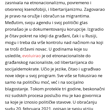
zasnivala na etnonacionalizmu, povremeno i
otvorenoj ksenofobiji, i libertarijanizmu. Zagovarao
je pravo na oružje i obračun sa migrantima.
Međutim, svoju agendu i svoj politički glas
pronašao je u dokumentovanju korupcije. Izgradio
je čitav pokret na ideji da građani, čak i u Rusiji,
mogu i treba da vrše kontrolu nad načinom na koji
se troši državni novac. U godinama koje su
usledile,
evoluirao
je od etnonacionaliste do
građanskog nacionaliste, od libertarijanca do
socijaldemokrate. Učio je jezike, čitao i ugrađivao
nove ideje u svoj program. Sve više se fokusirao ne
samo na političku moć, već i na socijalno
blagostanje. Tokom protekle tri godine, beskonačni
niz sudskih procesa poslužio mu je kao govornica
sa koje je iznosio političke stavove. U obraćanju
sudu 20. februara 2021. opisao je svoju viziju