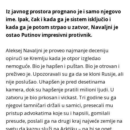
Iz javnog prostora prognano je i samo njegovo
ime. Ipak, čak i kada ga je sistem isključio i
kada ga je potom strpao u zatvor, Navaljni je
ostao Putinov impresivni protivnik.
Aleksej Navaljni je proveo najmanje deceniju
opirući se Kremlju kada je otpor izgledao
nemoguće. Bio je hapšen i puštan. Bio je otrovan i
preživeo je. Upozoravali su ga da se kloni Rusije, ali
nije poslušao. Uhapšen je pred desetinama
kamera, dok su hapšenje pratili milioni ljudi. U
zatvoru je bio prkosan i vickast. Tri godine su ga
njegovi tamničari držali u samici, presecali mu
pristup advokatima koje su i hapsili, gomilali
presude, poslali ga na drugi kraj najveće zemlje na
svetu da kaznu služi na Arktiku – pa bi se opet,