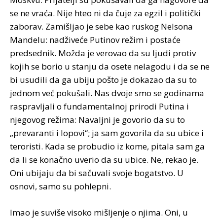
se ne vraća. Nije hteo ni da čuje za egzil i politički
zaborav. Zamišljao je sebe kao ruskog Nelsona
Mandelu: nadživeće Putinov režim i postaće
predsednik. Možda je verovao da su ljudi protiv
kojih se borio u stanju da osete nelagodu i da se ne
bi usudili da ga ubiju pošto je dokazao da su to
jednom već pokušali. Nas dvoje smo se godinama
raspravljali o fundamentalnoj prirodi Putina i
njegovog režima: Navaljni je govorio da su to
„prevaranti i lopovi“; ja sam govorila da su ubice i
teroristi. Kada se probudio iz kome, pitala sam ga
da li se konačno uverio da su ubice. Ne, rekao je.
Oni ubijaju da bi sačuvali svoje bogatstvo. U
osnovi, samo su pohlepni.
Imao je suviše visoko mišljenje o njima. Oni, u