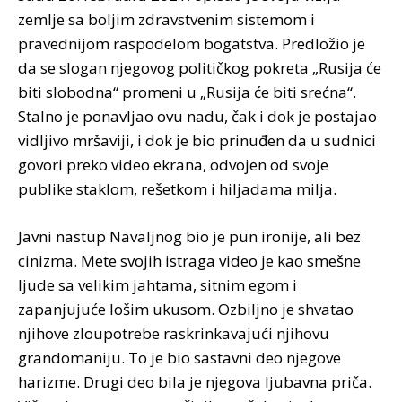
zemlje sa boljim zdravstvenim sistemom i
pravednijom raspodelom bogatstva. Predložio je
da se slogan njegovog političkog pokreta „Rusija će
biti slobodna“ promeni u „Rusija će biti srećna“.
Stalno je ponavljao ovu nadu, čak i dok je postajao
vidljivo mršaviji, i dok je bio prinuđen da u sudnici
govori preko video ekrana, odvojen od svoje
publike staklom, rešetkom i hiljadama milja.
Javni nastup Navaljnog bio je pun ironije, ali bez
cinizma. Mete svojih istraga video je kao smešne
ljude sa velikim jahtama, sitnim egom i
zapanjujuće lošim ukusom. Ozbiljno je shvatao
njihove zloupotrebe raskrinkavajući njihovu
grandomaniju. To je bio sastavni deo njegove
harizme. Drugi deo bila je njegova ljubavna priča.