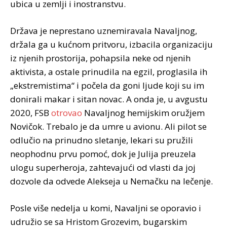
ubica u zemlji i inostranstvu.
Država je neprestano uznemiravala Navaljnog,
držala ga u kućnom pritvoru, izbacila organizaciju
iz njenih prostorija, pohapsila neke od njenih
aktivista, a ostale prinudila na egzil, proglasila ih
„ekstremistima“ i počela da goni ljude koji su im
donirali makar i sitan novac. A onda je, u avgustu
2020, FSB
otrovao
Navaljnog hemijskim oružjem
Novičok. Trebalo je da umre u avionu. Ali pilot se
odlučio na prinudno sletanje, lekari su pružili
neophodnu prvu pomoć, dok je Julija preuzela
ulogu superheroja, zahtevajući od vlasti da joj
dozvole da odvede Alekseja u Nemačku na lečenje.
Posle više nedelja u komi, Navaljni se oporavio i
udružio se sa Hristom Grozevim, bugarskim