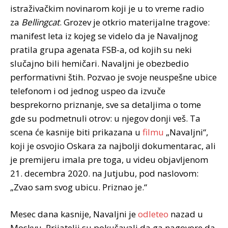
istraživačkim novinarom koji je u to vreme radio
za
Bellingcat
. Grozev je otkrio materijalne tragove:
manifest leta iz kojeg se videlo da je Navaljnog
pratila grupa agenata FSB-a, od kojih su neki
slučajno bili hemičari. Navaljni je obezbedio
performativni štih. Pozvao je svoje neuspešne ubice
telefonom i od jednog uspeo da izvuče
besprekorno priznanje, sve sa detaljima o tome
gde su podmetnuli otrov: u njegov donji veš. Ta
scena će kasnije biti prikazana u
filmu
„Navaljni“,
koji je osvojio Oskara za najbolji dokumentarac, ali
je premijeru imala pre toga, u videu objavljenom
21. decembra 2020. na Jutjubu, pod naslovom:
„Zvao sam svog ubicu. Priznao je.“
Mesec dana kasnije, Navaljni je
odleteo
nazad u
Moskvu. Prijatelji su pokušavali da ga nagovore da