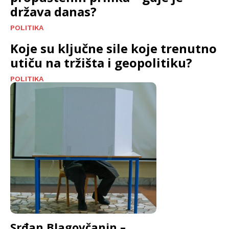
država danas?
POLITIKA
Koje su ključne sile koje trenutno
utiču na tržišta i geopolitiku?
POLITIKA
Srđan Blagovčanin –