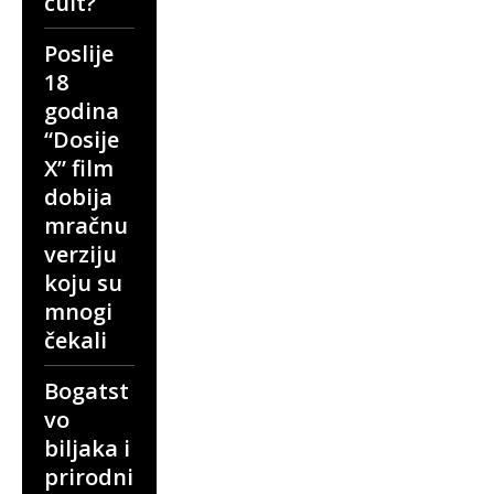
cult?
Poslije
18
godina
“Dosije
X” film
dobija
mračnu
verziju
koju su
mnogi
čekali
Bogatst
vo
biljaka i
prirodni