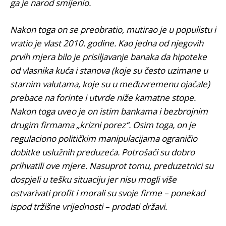
ga je narod smijenio.
Nakon toga on se preobratio, mutirao je u populistu i
vratio je vlast 2010. godine. Kao jedna od njegovih
prvih mjera bilo je prisiljavanje banaka da hipoteke
od vlasnika kuća i stanova (koje su često uzimane u
starnim valutama, koje su u međuvremenu ojačale)
prebace na forinte i utvrde niže kamatne stope.
Nakon toga uveo je on istim bankama i bezbrojnim
drugim firmama „krizni porez“. Osim toga, on je
regulaciono političkim manipulacijama ograničio
dobitke uslužnih preduzeća. Potrošači su dobro
prihvatili ove mjere. Nasuprot tomu, preduzetnici su
dospjeli u tešku situaciju jer nisu mogli više
ostvarivati profit i morali su svoje firme – ponekad
ispod tržišne vrijednosti – prodati državi.