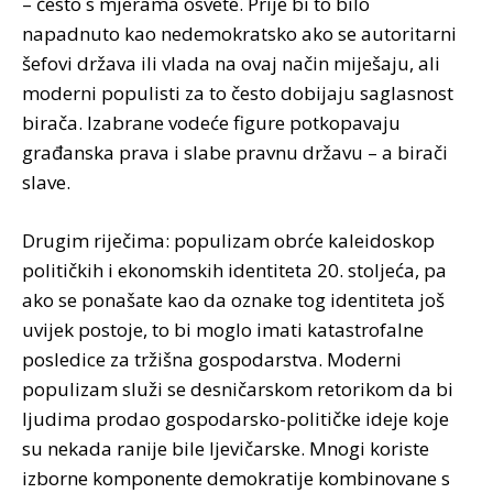
– često s mjerama osvete. Prije bi to bilo
napadnuto kao nedemokratsko ako se autoritarni
šefovi država ili vlada na ovaj način miješaju, ali
moderni populisti za to često dobijaju saglasnost
birača. Izabrane vodeće figure potkopavaju
građanska prava i slabe pravnu državu – a birači
slave.
Drugim riječima: populizam obrće kaleidoskop
političkih i ekonomskih identiteta 20. stoljeća, pa
ako se ponašate kao da oznake tog identiteta još
uvijek postoje, to bi moglo imati katastrofalne
posledice za tržišna gospodarstva. Moderni
populizam služi se desničarskom retorikom da bi
ljudima prodao gospodarsko-političke ideje koje
su nekada ranije bile ljevičarske. Mnogi koriste
izborne komponente demokratije kombinovane s