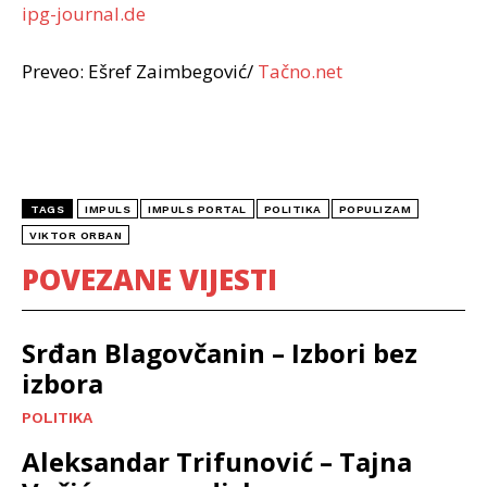
ipg-journal.de
Preveo: Ešref Zaimbegović/
Tačno.net
TAGS
IMPULS
IMPULS PORTAL
POLITIKA
POPULIZAM
VIKTOR ORBAN
POVEZANE VIJESTI
Srđan Blagovčanin – Izbori bez
izbora
POLITIKA
Aleksandar Trifunović – Tajna