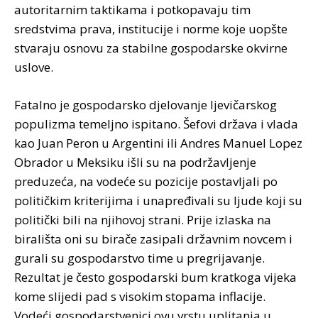
autoritarnim taktikama i potkopavaju tim
sredstvima prava, institucije i norme koje uopšte
stvaraju osnovu za stabilne gospodarske okvirne
uslove.
Fatalno je gospodarsko djelovanje ljevičarskog
populizma temeljno ispitano. Šefovi država i vlada
kao Juan Peron u Argentini ili Andres Manuel Lopez
Obrador u Meksiku išli su na podržavljenje
preduzeća, na vodeće su pozicije postavljali po
političkim kriterijima i unapređivali su ljude koji su
politički bili na njihovoj strani. Prije izlaska na
birališta oni su birače zasipali državnim novcem i
gurali su gospodarstvo time u pregrijavanje.
Rezultat je često gospodarski bum kratkoga vijeka
kome slijedi pad s visokim stopama inflacije.
Vodeći gospodarstvenici ovu vrstu uplitanja u