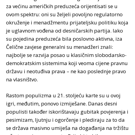
za većinu američkih preduzeća orijentisati se u
ovom spektru: oni su željeli povoljno regulatorno
okruženje i menadžmentu prijateljsku politiku koja
je uglavnom vođena od desničarskih partija. Iako
su pojedina preduzeća bila poslovno aktivna, iza
Čelične zavjese generalni su menadžeri znali:
najbolje se razvija posao u klasičnim slobodarsko-
demokratskim sistemima koji veoma cijene pravnu
državu i neotuđiva prava – ne kao poslednje pravo
na vlasništvo.
Rastom populizma u 21. stoljeću karte su u ovoj
igri, međutim, ponovo izmiješane. Danas desni
populisti također iskorištavaju gubitak povjerenja i
pesimizam, ljutnju i ogorčenje i plediraju za to da
se država masivno umiješa na događanja na tržištu