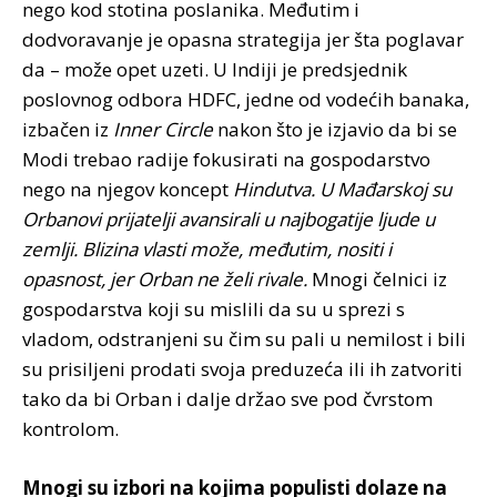
nego kod stotina poslanika. Međutim i
dodvoravanje je opasna strategija jer šta poglavar
da – može opet uzeti. U Indiji je predsjednik
poslovnog odbora HDFC, jedne od vodećih banaka,
izbačen iz
Inner Circle
nakon što je izjavio da bi se
Modi trebao radije fokusirati na gospodarstvo
nego na njegov koncept
Hindutva. U Mađarskoj su
Orbanovi prijatelji avansirali u najbogatije ljude u
zemlji.
Blizina vlasti može, međutim, nositi i
opasnost, jer Orban ne želi rivale.
Mnogi čelnici iz
gospodarstva koji su mislili da su u sprezi s
vladom, odstranjeni su čim su pali u nemilost i bili
su prisiljeni prodati svoja preduzeća ili ih zatvoriti
tako da bi Orban i dalje držao sve pod čvrstom
kontrolom.
Mnogi su izbori na kojima populisti dolaze na