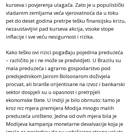
kurseva i povjerenja ulagača. Zato je u populistički
vladanim zemljama veća vjerovatnoća da u toku
pet do deset godina pretrpe tešku finansijsku krizu,
nezaustavljivi pad kurseva akcija, visoke stope
inflacije i sve veću nesigurnost i rizika.
Kako teško ovi rizici pogađaju pojedina preduzeća
– različito je i ne može se predvidjeti. U Brazilu su
mala preduzeća i agrarno gospodarstvo pod
predsjednikom Jairom Bolsonarom doživjela
procvat, ali branše orijentisane na izvoz i bankarski
sektor dospjeli su u opasnost i pretrpjeli
ekonomske štete. U Indiji je bilo obrnuto: tamo je
kroz niz mjera premijera Modija mnogo malih
preduzeća uništeno. Jedna od ovih mjera bila je
Modijeva kampanja monetarne devalvacije koja je
imala za posledicu da su uobičajene strane valute