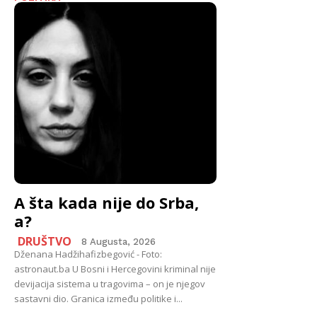
A šta kada nije do Srba,
a?
DRUŠTVO
8 Augusta, 2026
Dženana Hadžihafizbegović - Foto:
astronaut.ba U Bosni i Hercegovini kriminal nije
devijacija sistema u tragovima – on je njegov
sastavni dio. Granica između politike i...