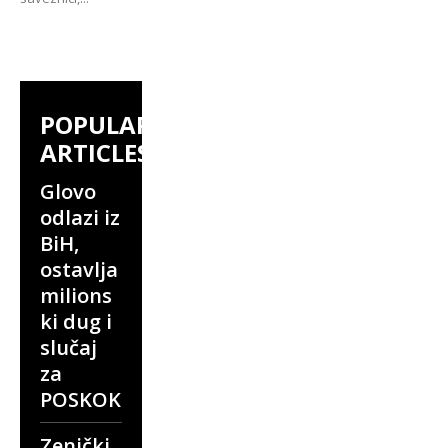
POPULAR
ARTICLES
Glovo
odlazi iz
BiH,
ostavlja
milions
ki dug i
slučaj
za
POSKOK
Zenički