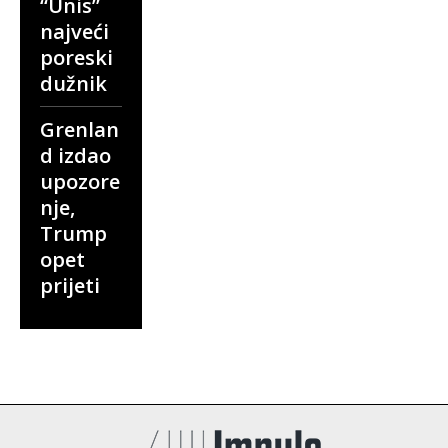
“Unis”
najveći
poreski
dužnik
Grenlan
d izdao
upozore
nje,
Trump
opet
prijeti