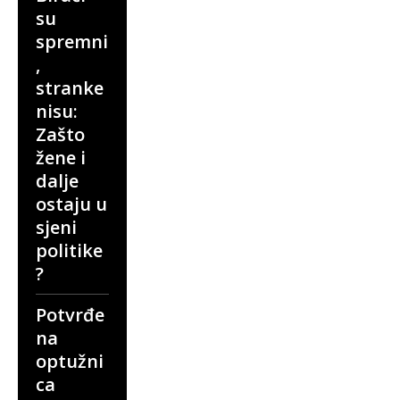
su
spremni
,
stranke
nisu:
Zašto
žene i
dalje
ostaju u
sjeni
politike
?
Potvrđe
na
optužni
ca