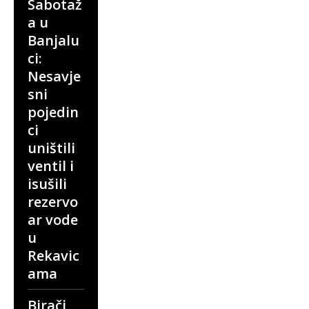
Sabotaž
a u
Banjalu
ci:
Nesavje
sni
pojedin
ci
uništili
ventil i
isušili
rezervo
ar vode
u
Rekavic
ama
Birači