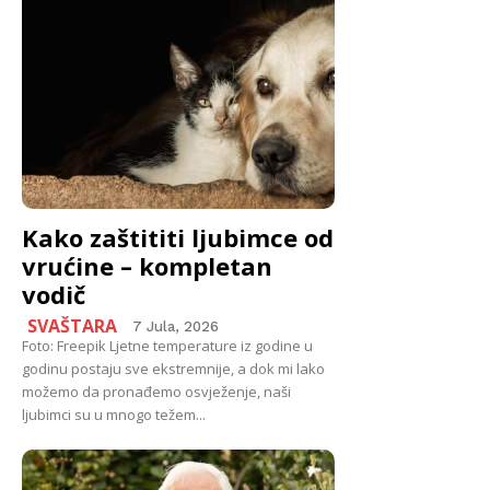
Kako zaštititi ljubimce od
vrućine – kompletan
vodič
SVAŠTARA
7 Jula, 2026
Foto: Freepik Ljetne temperature iz godine u
godinu postaju sve ekstremnije, a dok mi lako
možemo da pronađemo osvježenje, naši
ljubimci su u mnogo težem...