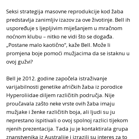
Seksi strategija masovne reprodukcije kod žaba
predstavlja zanimljiv izazov za ove životinje. Bell ih
uspoređuje s ljepljivim miješanjem u mračnom
noćnom klubu – nitko ne vidi što se događa.
„Postane malo kaotično“, kaže Bell. Može li
promjena boje pomoći mužjacima da se istaknu u
ovoj gužvi?
Bell je 2012. godine započela istraživanje
varijabilnosti genetike afričkih žaba iz porodice
Hyperoliidae diljem različitih područja. Nije
proučavala zašto neke vrste ovih žaba imaju
mužjake i ženke različitih boja, ali ljudi su ju
neprestano ispitivali o ovoj spolnoj razlici tijekom
njenih prezentacija. Tada ju je kontaktirala grupa
znanstvenika iz Australije i izrazili su interes za to