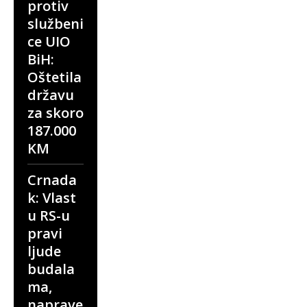
protiv
službeni
ce UIO
BiH:
Oštetila
državu
za skoro
187.000
KM
Crnada
k: Vlast
u RS-u
pravi
ljude
budala
ma,
naprave