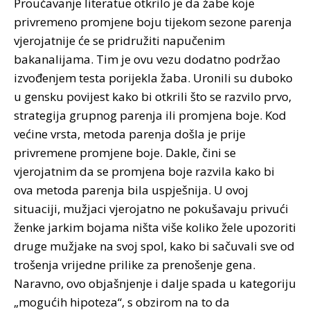
Proučavanje literatue otkrilo je da žabe koje
privremeno promjene boju tijekom sezone parenja
vjerojatnije će se pridružiti napučenim
bakanalijama. Tim je ovu vezu dodatno podržao
izvođenjem testa porijekla žaba. Uronili su duboko
u gensku povijest kako bi otkrili što se razvilo prvo,
strategija grupnog parenja ili promjena boje. Kod
većine vrsta, metoda parenja došla je prije
privremene promjene boje. Dakle, čini se
vjerojatnim da se promjena boje razvila kako bi
ova metoda parenja bila uspješnija. U ovoj
situaciji, mužjaci vjerojatno ne pokušavaju privući
ženke jarkim bojama ništa više koliko žele upozoriti
druge mužjake na svoj spol, kako bi sačuvali sve od
trošenja vrijedne prilike za prenošenje gena.
Naravno, ovo objašnjenje i dalje spada u kategoriju
„mogućih hipoteza“, s obzirom na to da