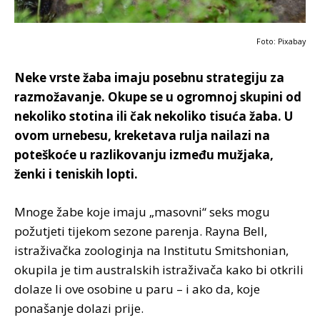
Foto: Pixabay
Neke vrste žaba imaju posebnu strategiju za
razmožavanje. Okupe se u ogromnoj skupini od
nekoliko stotina ili čak nekoliko tisuća žaba. U
ovom urnebesu, kreketava rulja nailazi na
poteškoće u razlikovanju između mužjaka,
ženki i teniskih lopti.
Mnoge žabe koje imaju „masovni“ seks mogu
požutjeti tijekom sezone parenja. Rayna Bell,
istraživačka zoologinja na Institutu Smitshonian,
okupila je tim australskih istraživača kako bi otkrili
dolaze li ove osobine u paru – i ako da, koje
ponašanje dolazi prije.