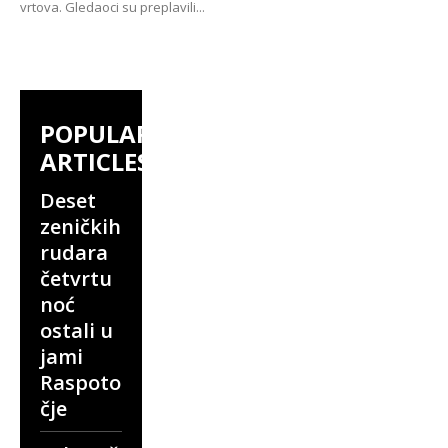
vrtova. Gledaoci su preplavili...
POPULAR
ARTICLES
Deset
zeničkih
rudara
četvrtu
noć
ostali u
jami
Raspoto
čje