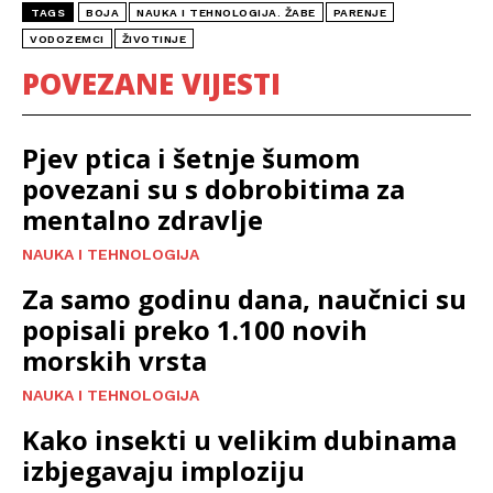
TAGS
BOJA
NAUKA I TEHNOLOGIJA. ŽABE
PARENJE
VODOZEMCI
ŽIVOTINJE
POVEZANE VIJESTI
Pjev ptica i šetnje šumom
povezani su s dobrobitima za
mentalno zdravlje
NAUKA I TEHNOLOGIJA
Za samo godinu dana, naučnici su
popisali preko 1.100 novih
morskih vrsta
NAUKA I TEHNOLOGIJA
Kako insekti u velikim dubinama
izbjegavaju imploziju