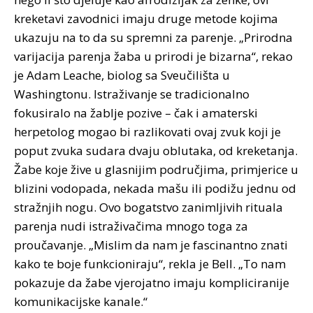
kreketavi zavodnici imaju druge metode kojima
ukazuju na to da su spremni za parenje. „Prirodna
varijacija parenja žaba u prirodi je bizarna“, rekao
je Adam Leache, biolog sa Sveučilišta u
Washingtonu. Istraživanje se tradicionalno
fokusiralo na žablje pozive – čak i amaterski
herpetolog mogao bi razlikovati ovaj zvuk koji je
poput zvuka sudara dvaju oblutaka, od kreketanja.
Žabe koje žive u glasnijim područjima, primjerice u
blizini vodopada, nekada mašu ili podižu jednu od
stražnjih nogu. Ovo bogatstvo zanimljivih rituala
parenja nudi istraživačima mnogo toga za
proučavanje. „Mislim da nam je fascinantno znati
kako te boje funkcioniraju“, rekla je Bell. „To nam
pokazuje da žabe vjerojatno imaju kompliciranije
komunikacijske kanale.“