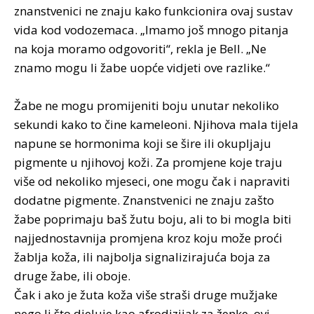
znanstvenici ne znaju kako funkcionira ovaj sustav
vida kod vodozemaca. „Imamo još mnogo pitanja
na koja moramo odgovoriti“, rekla je Bell. „Ne
znamo mogu li žabe uopće vidjeti ove razlike.“
Žabe ne mogu promijeniti boju unutar nekoliko
sekundi kako to čine kameleoni. Njihova mala tijela
napune se hormonima koji se šire ili okupljaju
pigmente u njihovoj koži. Za promjene koje traju
više od nekoliko mjeseci, one mogu čak i napraviti
dodatne pigmente. Znanstvenici ne znaju zašto
žabe poprimaju baš žutu boju, ali to bi mogla biti
najjednostavnija promjena kroz koju može proći
žablja koža, ili najbolja signalizirajuća boja za
druge žabe, ili oboje.
Čak i ako je žuta koža više straši druge mužjake
nego li što djeluje kao afrodizijak za ženke, ovi