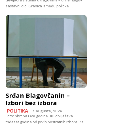
devijacija sistema u tragovima – on je njegov
sastavni dio. Granica između politike i...
Srđan Blagovčanin –
Izbori bez izbora
POLITIKA
7 Augusta, 2026
Foto: bhrt.ba Ove godine BiH obilježava
trideset godina od prvih postratnih izbora. Za