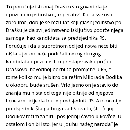
To poručuje isti onaj Draško što govori da je
opoziciono jedinstvo „imperativ“. Kada sve ovo
zbrojimo, dobije se rezultat koji glasi: Jedinstvo po
Drašku je da svi jedinstveno isključivo podrže njega
samoga, kao kandidata za predsjednika RS.
Poručuje i da u suprotnom od jedinstva neće biti
ništa – jer on neće podržati nekog drugog
kandidata opozicije. I tu prestaje svaka priča o
Draškovoj navodnoj borbi za promjene u RS, o
tome koliko mu je bitno da režim Milorada Dodika
u oktobru bude srušen. Vrlo jasno on je stavio do
znanja mu ništa od toga nije bitnije od njegove
lične ambicije da bude predsjednik RS. Ako on nije
predsjednik, šta ga briga za RS i za to, što će joj
Dodikov režim zabiti i posljednji čavao u kovčeg. U
ostalom i on bi isto, jer u „duhu našeg naroda“ je