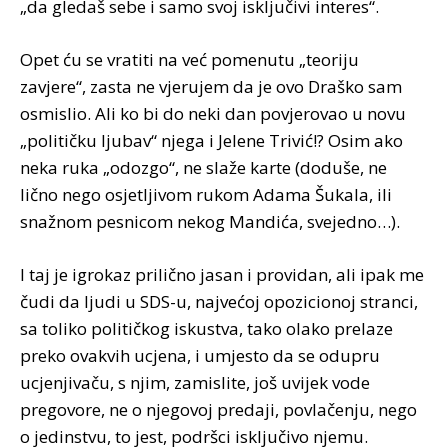
„da gledaš sebe i samo svoj isključivi interes“.
Opet ću se vratiti na već pomenutu „teoriju
zavjere“, zasta ne vjerujem da je ovo Draško sam
osmislio. Ali ko bi do neki dan povjerovao u novu
„političku ljubav“ njega i Jelene Trivić!? Osim ako
neka ruka „odozgo“, ne slaže karte (doduše, ne
lično nego osjetljivom rukom Adama Šukala, ili
snažnom pesnicom nekog Mandića, svejedno…).
I taj je igrokaz prilično jasan i providan, ali ipak me
čudi da ljudi u SDS-u, najvećoj opozicionoj stranci,
sa toliko političkog iskustva, tako olako prelaze
preko ovakvih ucjena, i umjesto da se odupru
ucjenjivaču, s njim, zamislite, još uvijek vode
pregovore, ne o njegovoj predaji, povlačenju, nego
o jedinstvu, to jest, podršci isključivo njemu.