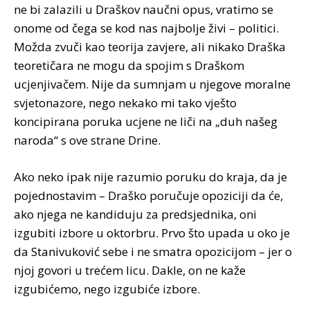
ne bi zalazili u Draškov naučni opus, vratimo se
onome od čega se kod nas najbolje živi – politici.
Možda zvuči kao teorija zavjere, ali nikako Draška
teoretičara ne mogu da spojim s Draškom
ucjenjivačem. Nije da sumnjam u njegove moralne
svjetonazore, nego nekako mi tako vješto
koncipirana poruka ucjene ne liči na „duh našeg
naroda“ s ove strane Drine.
Ako neko ipak nije razumio poruku do kraja, da je
pojednostavim – Draško poručuje opoziciji da će,
ako njega ne kandiduju za predsjednika, oni
izgubiti izbore u oktorbru. Prvo što upada u oko je
da Stanivuković sebe i ne smatra opozicijom – jer o
njoj govori u trećem licu. Dakle, on ne kaže
izgubićemo, nego izgubiće izbore.