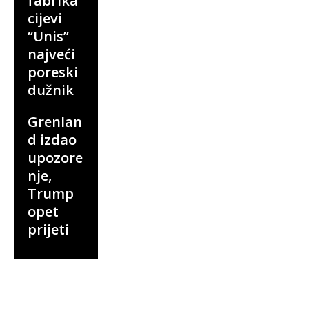
fabrika
cijevi
“Unis”
najveći
poreski
dužnik
Grenlan
d izdao
upozore
nje,
Trump
opet
prijeti