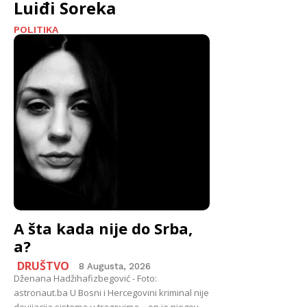
Luiđi Soreka
POLITIKA
A šta kada nije do Srba,
a?
DRUŠTVO
8 Augusta, 2026
Dženana Hadžihafizbegović - Foto:
astronaut.ba U Bosni i Hercegovini kriminal nije