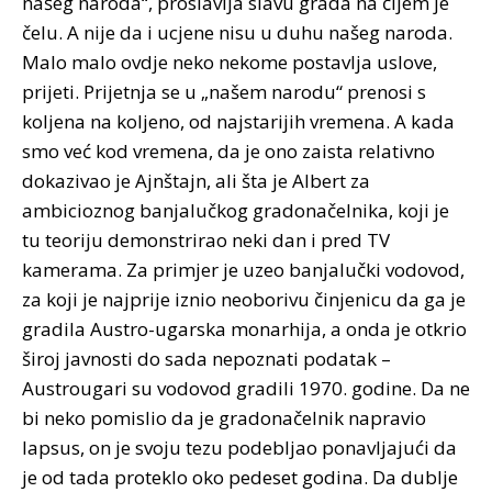
našeg naroda“, proslavlja slavu grada na čijem je
čelu. A nije da i ucjene nisu u duhu našeg naroda.
Malo malo ovdje neko nekome postavlja uslove,
prijeti. Prijetnja se u „našem narodu“ prenosi s
koljena na koljeno, od najstarijih vremena. A kada
smo već kod vremena, da je ono zaista relativno
dokazivao je Ajnštajn, ali šta je Albert za
ambicioznog banjalučkog gradonačelnika, koji je
tu teoriju demonstrirao neki dan i pred TV
kamerama. Za primjer je uzeo banjalučki vodovod,
za koji je najprije iznio neoborivu činjenicu da ga je
gradila Austro-ugarska monarhija, a onda je otkrio
široj javnosti do sada nepoznati podatak –
Austrougari su vodovod gradili 1970. godine. Da ne
bi neko pomislio da je gradonačelnik napravio
lapsus, on je svoju tezu podebljao ponavljajući da
je od tada proteklo oko pedeset godina. Da dublje