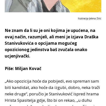
Ilustracija Jelena Žilić
Ne znam da li su je oni kojima je upućena, na
ovaj način, razumjeli, ali meni je izjava Draška
Stanivukovića o opcijama mogućeg
opozicionog jedinstva baš zvučala onako
ucjenjivački.
Piše: Miljan Kovač
„Ako opozicija hoće da pobijedi, evo spreman sam
biti kandidat, ako hoće da izgubi, dobro, neka traži
neke druge“, poručio je Stanivuković ispred hrama
Hrista Spasitelja gdje, što bi on rekao, „u duhu