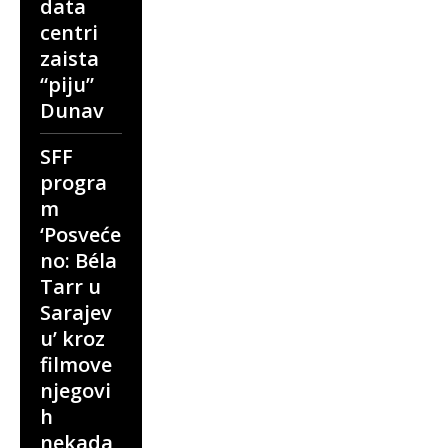
data
centri
zaista
“piju”
Dunav
SFF
progra
m
‘Posveće
no: Béla
Tarr u
Sarajev
u’ kroz
filmove
njegovi
h
nekada