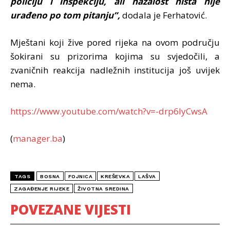
policiju i inspekciju, ali nažalost ništa nije
urađeno po tom pitanju”,
dodala je Ferhatović.
Mještani koji žive pored rijeka na ovom području
šokirani su prizorima kojima su svjedočili, a
zvaničnih reakcija nadležnih institucija još uvijek
nema.
https://www.youtube.com/watch?v=-drp6lyCwsA
(
manager.ba
)
TAGS
BOSNA
FOJNICA
KREŠEVKA
LAŠVA
ZAGAĐENJE RIJEKE
ŽIVOTNA SREDINA
POVEZANE VIJESTI