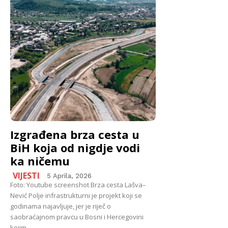
Izgrađena brza cesta u
BiH koja od nigdje vodi
ka ničemu
VIJESTI
5 Aprila, 2026
Foto: Youtube screenshot Brza cesta Lašva–
Nević Polje infrastrukturni je projekt koji se
godinama najavljuje, jer je riječ o
saobraćajnom pravcu u Bosni i Hercegovini
kojim...