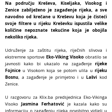
Na području Kreševa, Kiseljaka, Visokog i
Zenice zabilježeno je zagađenje rijeka, a sve
navodno od krečane u Kreševu koja je čisteći
svoje filtere u rijeku Kreševku ispustila velike
količine nepoznate tekućine koja je obojila
nekoliko rijeka.
Udruženje za zaštitu rijeka, riječnih slivova i
ekstremne sportove
Eko-Viking Visoko
obratilo se
javnosti kako bi ukazalo na zagađenje
rijeke
Fojnice
u Visokom koja se potom ulila u
rijeku
Bosnu
, a zagađenje je primjetno i u
Lašvi
kod
Zenice.
U razgovoru za Klix.ba predsjednica Eko-Vikinga
Visoko
Jasmina Ferhatović
je kazala kako su
informaciju o zagađenju rijeka prvobitno vidjeli u