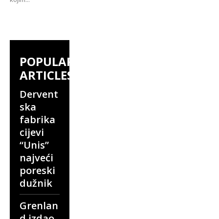
POPULAR
ARTICLES
Dervent
ska
fabrika
cijevi
“Unis”
najveći
poreski
dužnik
Grenlan
d izdao