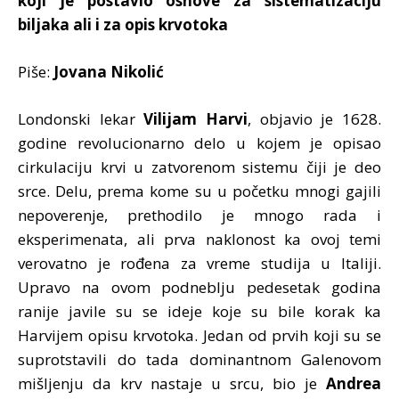
koji je postavio osnove za sistematizaciju
biljaka ali i za opis krvotoka
Piše:
Jovana Nikolić
Londonski lekar
Vilijam Harvi
, objavio je 1628.
godine revolucionarno delo u kojem je opisao
cirkulaciju krvi u zatvorenom sistemu čiji je deo
srce. Delu, prema kome su u početku mnogi gajili
nepoverenje, prethodilo je mnogo rada i
eksperimenata, ali prva naklonost ka ovoj temi
verovatno je rođena za vreme studija u Italiji.
Upravo na ovom podneblju pedesetak godina
ranije javile su se ideje koje su bile korak ka
Harvijem opisu krvotoka. Jedan od prvih koji su se
suprotstavili do tada dominantnom Galenovom
mišljenju da krv nastaje u srcu, bio je
Andrea