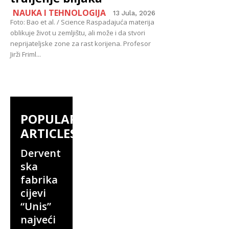
NAUKA I TEHNOLOGIJA
13 Jula, 2026
Foto: Bao et al. / Science Raspadajuća materija
oblikuje život u zemljištu, ali može i da stvori
neprijateljske zone za rast korijena. Profesor
Jirži Friml...
POPULAR
ARTICLES
Dervent
ska
fabrika
cijevi
“Unis”
najveći