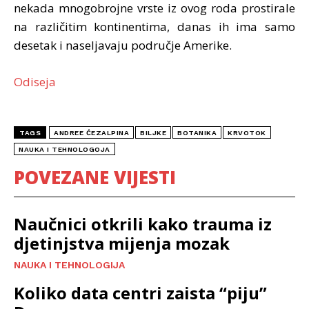
nekada mnogobrojne vrste iz ovog roda prostirale
na različitim kontinentima, danas ih ima samo
desetak i naseljavaju područje Amerike.
Odiseja
TAGS
ANDREE ĆEZALPINA
BILJKE
BOTANIKA
KRVOTOK
NAUKA I TEHNOLOGOJA
POVEZANE VIJESTI
Naučnici otkrili kako trauma iz
djetinjstva mijenja mozak
NAUKA I TEHNOLOGIJA
Koliko data centri zaista “piju”