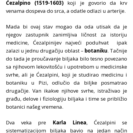
Ćezalpino (1519-1603)
koji je govorio da krv
venama dospeva do srca, a odatle odlazi u arterije.
Mada bi ovaj stav mogao da oda utisak da je
njegov zastupnik zanimljiva ličnost za istoriju
medicine, Ćezalpinijev najveći poduhvat ipak
zalazi u jednu drugačiju oblast –
botaniku
. Tačnije
do tada je proučavanje biljaka bilo tesno povezano
sa njihovom lekovitošću i upotrebom u medicinske
svrhe, ali je Ćezalpini, koji je studirao medicinu i
botaniku u Pizi, odlučio da biljke posmatrao
drugačije. Van ikakve njihove svrhe, istraživao je
građu, delove i fiziologiju biljaka i time se približio
botanici našeg vremena.
Dva veka pre
Karla Linea
, Ćezalpini se
sistematizacijom biljaka bavio na jedan način