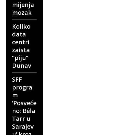
mijenja
mozak
Koliko
data
centri
zaista
“piju”
Dunav
SFF
progra
m
‘Posveće
no: Béla
Tarr u
Sarajev
u’ kroz