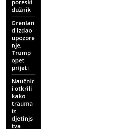
poreski
dužnik
Grenlan
d izdao
upozore
nje,
Trump
opet
prijeti
Naučnic
i otkrili
kako
trauma
iz
djetinjs
tva