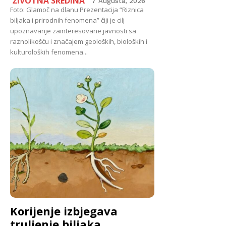
ŽIVOTNA SREDINA
7 Augusta, 2026
Foto: Glamoč na dlanu Prezentacija “Riznica
biljaka i prirodnih fenomena” čiji je cilj
upoznavanje zainteresovane javnosti sa
raznolikošću i značajem geoloških, bioloških i
kulturoloških fenomena...
Korijenje izbjegava
truljenje biljaka