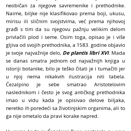
neobičan za njegove savremenike i prethodnike.
Naime, biljke nije klasifikovao prema boji, ukusu,
mirisu ili sličnim svojstvima, već prema njihovoj
građi s tim da su njegovu pažnju velikim delom
privlačili plod i seme. Osim toga, opisao je i više
gljiva od svojih prethodnika, a 1583. godine objavio
je svoje najvažnije delo,
De plantis libri XVI
. Mada
se danas smatra jednom od najvažnijh knjiga u
istoriji botanike, bilo je teško čitati je i tumačiti jer
u njoj nema nikakvih ilustracija niti tabela.
Ćezalpino je sebe smatrao Aristotelovim
naslednikom i često je svog antičkog prethodnika
imao u vidu kada je opisivao delove biljaka,
neretko ih poredeći sa životinjskim organima, ali to
ga nije ometalo da pravi korake napred.