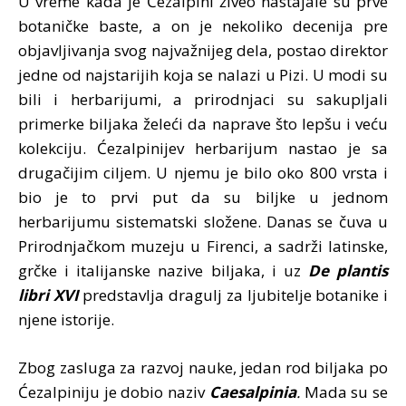
U vreme kada je Ćezalpini živeo nastajale su prve
botaničke baste, a on je nekoliko decenija pre
objavljivanja svog najvažnijeg dela, postao direktor
jedne od najstarijih koja se nalazi u Pizi. U modi su
bili i herbarijumi, a prirodnjaci su sakupljali
primerke biljaka želeći da naprave što lepšu i veću
kolekciju. Ćezalpinijev herbarijum nastao je sa
drugačijim ciljem. U njemu je bilo oko 800 vrsta i
bio je to prvi put da su biljke u jednom
herbarijumu sistematski složene. Danas se čuva u
Prirodnjačkom muzeju u Firenci, a sadrži latinske,
grčke i italijanske nazive biljaka, i uz
De plantis
libri XVI
predstavlja dragulj za ljubitelje botanike i
njene istorije.
Zbog zasluga za razvoj nauke, jedan rod biljaka po
Ćezalpiniju je dobio naziv
Caesalpinia
.
Mada su se