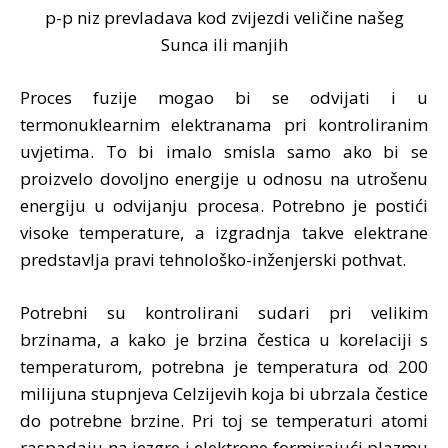
p-p niz prevladava kod zvijezdi veličine našeg
Sunca ili manjih
Proces fuzije mogao bi se odvijati i u
termonuklearnim elektranama pri kontroliranim
uvjetima. To bi imalo smisla samo ako bi se
proizvelo dovoljno energije u odnosu na utrošenu
energiju u odvijanju procesa. Potrebno je postići
visoke temperature, a izgradnja takve elektrane
predstavlja pravi tehnološko-inženjerski pothvat.
Potrebni su kontrolirani sudari pri velikim
brzinama, a kako je brzina čestica u korelaciji s
temperaturom, potrebna je temperatura od 200
milijuna stupnjeva Celzijevih koja bi ubrzala čestice
do potrebne brzine. Pri toj se temperaturi atomi
raspadaju na jezgre i elektrone formirajući plazmu