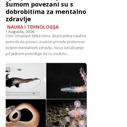
šumom povezani su s
dobrobitima za mentalno
zdravlje
NAUKA I TEHNOLOGIJA
1 Augusta, 2026
Foto: Unsplash Ništa novo, ali još jedna naučna
potvrda da prizori i zvukovi prirode pridonose
boljem mentalnom zdravlju. Novo istraživanje
još jednom potvrđuje da su zvukovi...