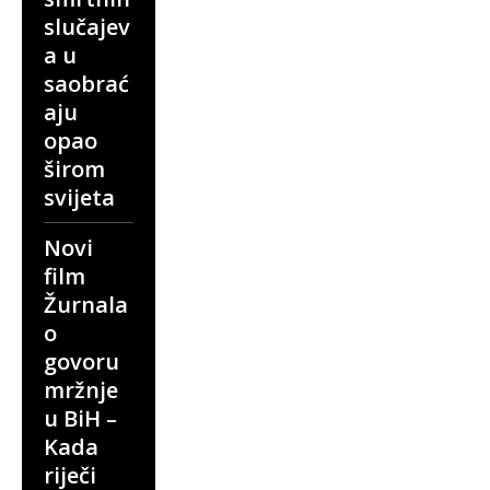
slučajev
a u
saobrać
aju
opao
širom
svijeta
Novi
film
Žurnala
o
govoru
mržnje
u BiH –
Kada
riječi