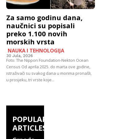
Za samo godinu dana,
naučnici su popisali
preko 1.100 novih
morskih vrsta
NAUKA I TEHNOLOGIJA
30 Jula, 2026
Foto: The Nippon Foundation-Nekton Ocean
Census Od aprila 2025. do marta ove godine,
istraživači su svakog dana u morima pronašli,
u prosjeku, tri vrste koje...
POPULAR
ARTICLES