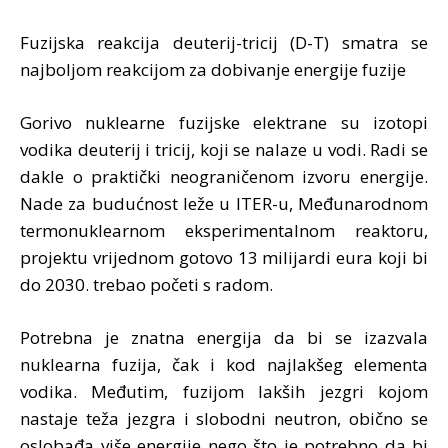
Fuzijska reakcija deuterij-tricij (D-T) smatra se
najboljom reakcijom za dobivanje energije fuzije
Gorivo nuklearne fuzijske elektrane su izotopi
vodika deuterij i tricij, koji se nalaze u vodi. Radi se
dakle o praktički neograničenom izvoru energije.
Nade za budućnost leže u ITER-u, Međunarodnom
termonuklearnom eksperimentalnom reaktoru,
projektu vrijednom gotovo 13 milijardi eura koji bi
do 2030. trebao početi s radom.
Potrebna je znatna energija da bi se izazvala
nuklearna fuzija, čak i kod najlakšeg elementa
vodika. Međutim, fuzijom lakših jezgri kojom
nastaje teža jezgra i slobodni neutron, obično se
oslobađa više energije nego što je potrebno da bi