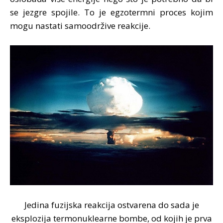
se jezgre spojile. To je egzotermni proces kojim
mogu nastati samoodržive reakcije.
Jedina fuzijska reakcija ostvarena do sada je
eksplozija termonuklearne bombe, od kojih je prva