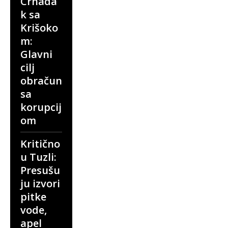
Crnada
k sa
Krišoko
m:
Glavni
cilj
obračun
sa
korupcij
om
Kritično
u Tuzli:
Presušu
ju izvori
pitke
vode,
apel