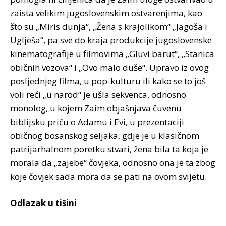
zaista velikim jugoslovenskim ostvarenjima, kao
što su „Miris dunja“, „Žena s krajolikom“ „Jagoša i
Uglješa“, pa sve do kraja produkcije jugoslovenske
kinematografije u filmovima „Gluvi barut“, „Stanica
običnih vozova“ i „Ovo malo duše“. Upravo iz ovog
posljednjeg filma, u pop-kulturu ili kako se to još
voli reći „u narod“ je ušla sekvenca, odnosno
monolog, u kojem Zaim objašnjava čuvenu
biblijsku priču o Adamu i Evi, u prezentaciji
običnog bosanskog seljaka, gdje je u klasičnom
patrijarhalnom poretku stvari, žena bila ta koja je
morala da „zajebe“ čovjeka, odnosno ona je ta zbog
koje čovjek sada mora da se pati na ovom svijetu.
Odlazak u tišini