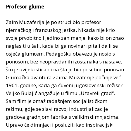
Profesor glume
Zaim Muzaferija je po struci bio profesor
njemačkog i francuskog jezika. Nikada nije krio
svoje prvobitno i jedino zanimanje, kako bi on znao
naglasiti u šali, kada bi ga novinari pitali da li se
osjeća glumcem. Pedagošku obavezu je nosio s
ponosom, bez neopravdanih izostanaka s nastave,
što je uvijek isticao i na šta je bio posebno ponosan.
Glumačka avantura Zaima Muzaferije počinje već
1961. godine, kada ga čuveni jugoslovenski režiser
Veljko Bulajić angažuje u filmu „Uzavreli grad“.
Sam film je omaž tadašnjem socijalističkom
režimu, gdje se slavi razvoj industrijalizacije
gradova gradnjom fabrika s velikim dimnjacima.
Upravo će dimnjaci i poslužiti kao inspiracijski