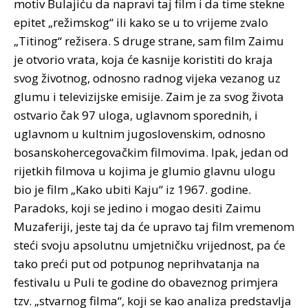
motiv Bulajiću da napravi taj film i da time stekne
epitet „režimskog“ ili kako se u to vrijeme zvalo
„Titinog“ režisera. S druge strane, sam film Zaimu
je otvorio vrata, koja će kasnije koristiti do kraja
svog životnog, odnosno radnog vijeka vezanog uz
glumu i televizijske emisije. Zaim je za svog života
ostvario čak 97 uloga, uglavnom sporednih, i
uglavnom u kultnim jugoslovenskim, odnosno
bosanskohercegovačkim filmovima. Ipak, jedan od
rijetkih filmova u kojima je glumio glavnu ulogu
bio je film „Kako ubiti Kaju“ iz 1967. godine.
Paradoks, koji se jedino i mogao desiti Zaimu
Muzaferiji, jeste taj da će upravo taj film vremenom
steći svoju apsolutnu umjetničku vrijednost, pa će
tako preći put od potpunog neprihvatanja na
festivalu u Puli te godine do obaveznog primjera
tzv. „stvarnog filma“, koji se kao analiza predstavlja