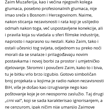
Zaim Muzaferija, kao i većina njegovih kolega
glumaca, posebno profesionalnih glumaca, nije
imao sreće s Bosnom i Hercegovinom. Naime,
nakon sticanja nezavisnosti i rata koji je uslijedio
odmah nakon toga, već uspostavljene konekcije, ali
i pravila koja su vladala u sferi filmske industrije,
naprosto i naprasno su nestali. Kako Zaim, tako i
ostali učesnici tog svijeta, odjednom su preko noći
morali da se snalaze i prilagođavaju novim
postavkama i novoj borbi za prostor i umjetničko
djelovanje. Skromni i povučeni Zaim, kako to i biva,
tu je bitku vrlo brzo izgubio. Gotovo simboličan
broj projekata u kojima je radio nakon nezavisnosti
BiH, više je došao kao izrugivanje nego kao
poštovanje koje je on neosporno zaslužio. Taj drugi
„crni val“, koji se sada karakterisao ignorisanjem, a
ne cenzurom, ipak ničim nije umanjio Zaimove