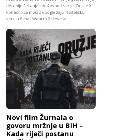
decenije čekanja, obožavaoci serije „Dosije X“
konačno će moći da pogledaju rediteljsku
verziju filma I Want to Believe iz...
Novi film Žurnala o
govoru mržnje u BiH –
Kada riječi postanu