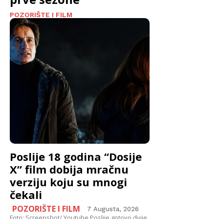
POZORIŠTE I FILM
Poslije 18 godina “Dosije
X” film dobija mračnu
verziju koju su mnogi
čekali
POZORIŠTE I FILM
7 Augusta, 2026
Foto: Screenshot/ Youtube Poslije gotovo dvije