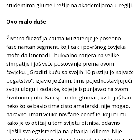
studentima glume i režije na akademijama u regiji.
Ovo malo duše
Životna filozofija Zaima Muzaferije je posebno
fascinantan segment, koji čak i površnog čovjeka
može da iznenadi i bukvalno natjera na velike
simpatije i još veće poštovanje prema ovom
čovjeku. „Graditi kuću sa svojih 10 prstiju je najveće
bogatstvo“, izjavio je Zaim, time pojednostavljujući
svoju ulogu i zadatke, koje je ispunjavao na svom
životnom putu. Kao sporedni glumac, uz to još kao
neko ko se bavio time čisto amaterski, nije mogao,
naravno, imati velike novčane benefite, koji bi mu
kako je to običaj u tom svijetu biznisa, odavno
riješili sva egzistencijalna pitanja i dileme. Nije
pomogla ni činjenica da je Zaim uloge ostvarivao u