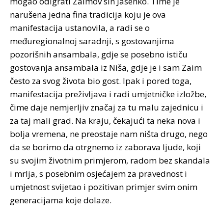
mogao odigrati Zaimov sin Jasenko. Time je
narušena jedna fina tradicija koju je ova
manifestacija ustanovila, a radi se o
međuregionalnoj saradnji, s gostovanjima
pozorišnih ansambala, gdje se posebno ističu
gostovanja ansambala iz Niša, gdje je i sam Zaim
često za svog života bio gost. Ipak i pored toga,
manifestacija preživljava i radi umjetničke izložbe,
čime daje nemjerljiv značaj za tu malu zajednicu i
za taj mali grad. Na kraju, čekajući ta neka nova i
bolja vremena, ne preostaje nam ništa drugo, nego
da se borimo da otrgnemo iz zaborava ljude, koji
su svojim životnim primjerom, radom bez skandala
i mrlja, s posebnim osjećajem za pravednost i
umjetnost svijetao i pozitivan primjer svim onim
generacijama koje dolaze.