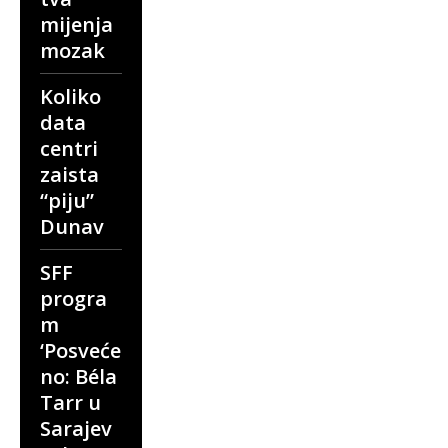
mijenja
mozak
Koliko
data
centri
zaista
“piju”
Dunav
SFF
progra
m
‘Posveće
no: Béla
Tarr u
Sarajev