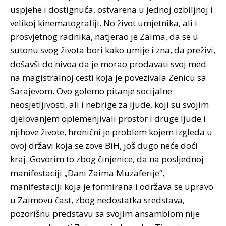
uspjehe i dostignuća, ostvarena u jednoj ozbiljnoj i
velikoj kinematografiji. No život umjetnika, ali i
prosvjetnog radnika, natjerao je Zaima, da se u
sutonu svog života bori kako umije i zna, da preživi,
došavši do nivoa da je morao prodavati svoj med
na magistralnoj cesti koja je povezivala Zenicu sa
Sarajevom. Ovo golemo pitanje socijalne
neosjetljivosti, ali i nebrige za ljude, koji su svojim
djelovanjem oplemenjivali prostor i druge ljude i
njihove živote, hronični je problem kojem izgleda u
ovoj državi koja se zove BiH, još dugo neće doći
kraj. Govorim to zbog činjenice, da na posljednoj
manifestaciji „Dani Zaima Muzaferije“,
manifestaciji koja je formirana i održava se upravo
u Zaimovu čast, zbog nedostatka sredstava,
pozorišnu predstavu sa svojim ansamblom nije