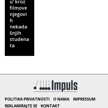
u’ kroz
filmove
njegovi
h
nekada
šnjih
studena
ta
POLITIKA PRIVATNOSTI
O NAMA
IMPRESSUM
REKLAMIRAJTE SE
KONTAKT