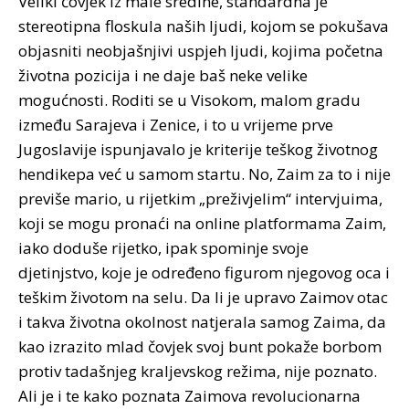
Veliki čovjek iz male sredine, standardna je
stereotipna floskula naših ljudi, kojom se pokušava
objasniti neobjašnjivi uspjeh ljudi, kojima početna
životna pozicija i ne daje baš neke velike
mogućnosti. Roditi se u Visokom, malom gradu
između Sarajeva i Zenice, i to u vrijeme prve
Jugoslavije ispunjavalo je kriterije teškog životnog
hendikepa već u samom startu. No, Zaim za to i nije
previše mario, u rijetkim „preživjelim“ intervjuima,
koji se mogu pronaći na online platformama Zaim,
iako doduše rijetko, ipak spominje svoje
djetinjstvo, koje je određeno figurom njegovog oca i
teškim životom na selu. Da li je upravo Zaimov otac
i takva životna okolnost natjerala samog Zaima, da
kao izrazito mlad čovjek svoj bunt pokaže borbom
protiv tadašnjeg kraljevskog režima, nije poznato.
Ali je i te kako poznata Zaimova revolucionarna