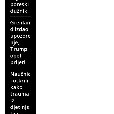
poreski
dužnik
Grenlan
d izdao
upozore
nje,
Trump
opet
prijeti
Naučnic
i otkrili
kako
trauma
iz
djetinjs
tva