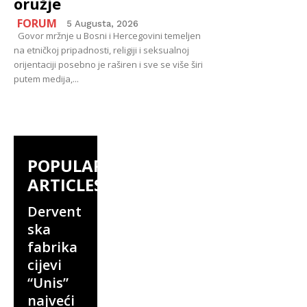
oružje
FORUM
5 Augusta, 2026
Govor mržnje u Bosni i Hercegovini temeljen
na etničkoj pripadnosti, religiji i seksualnoj
orijentaciji posebno je raširen i sve se više širi
putem medija,...
POPULAR
ARTICLES
Dervent
ska
fabrika
cijevi
“Unis”
najveći