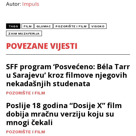
Autor:
Impuls
TAGS
FILM
GLUMAC
POZORIŠTE I FILM
VISOKO
ZAIM MUZAFERIJA
POVEZANE VIJESTI
SFF program ‘Posvećeno: Béla Tarr
u Sarajevu’ kroz filmove njegovih
nekadašnjih studenata
POZORIŠTE I FILM
Poslije 18 godina “Dosije X” film
dobija mračnu verziju koju su
mnogi čekali
POZORIŠTE I FILM