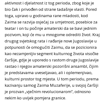
aktivnost i djelatnost iz tog perioda, zbog koje je
bio čak i privođen od strane tadašnje vlasti. Pored
toga, upravo u godinama rane mladosti, kod
Zaima se razvija osjećaj za umjetnost, posebice za
teatar i on tu počinje amaterski da se bavi jednim
pozivom, koji će mu u mnogome odrediti život. Kraj
drugog svjetskog rata i rađanje nove Jugoslavije u
potpunosti će omogućiti Zaimu, da se pozicionira
kao nezamjenljiv segment kulturnog života visočke
čaršije, gdje je uporedo s rastom druge Jugoslavije
rastao i njegov amaterski pozorišni ansambl, čijim
je predstavama uveseljavao, ali i oplemenjivao,
kulturni prostor tog mjesta. U tom periodu, prema
kazivanju samog Zaima Muzaferije, u svojoj čaršiji
je prozvan „vječnim revolucionarom“, odnosno
nekim ko uvijek pomjera granice.