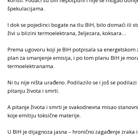
koristi. Podaci su bili nepotpuni i nije se mogao donij
špekulacijama.
I dok se pojedinci bogate na tlu BiH, bilo domaći ili s
živi u blizini termoelektrana, željezara, koksara…
Prema ugovoru koji je BiH potpisala sa energetskom 
plan za smanjenje emisija, i po tom planu BiH je mo
termoelektranama.
Ni tu nije ništa urađeno. Podilazilo se i još se podilaz
pitanju života i smrti.
A pitanje života i smrti je svakodnevna misao stanovni
koje emitiju toksične materije.
U BiH je dijagnoza jasna – hronično zagađenje zraka i