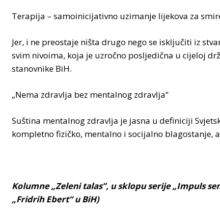
Terapija – samoinicijativno uzimanje lijekova za smir
Jer, i ne preostaje ništa drugo nego se isključiti iz st
svim nivoima, koja je uzročno posljedična u cijeloj drž
stanovnike BiH.
„Nema zdravlja bez mentalnog zdravlja“
Suština mentalnog zdravlja je jasna u definiciji Svjets
kompletno fizičko, mentalno i socijalno blagostanje, 
Kolumne „Zeleni talas”,
u sklopu serije „Impuls se
„Fridrih Ebert“ u BiH)