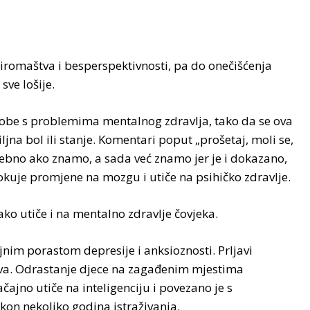
iromaštva i besperspektivnosti, pa do onečišćenja
sve lošije.
sobe s problemima mentalnog zdravlja, tako da se ova
jna bol ili stanje. Komentari poput „prošetaj, moli se,
sebno ako znamo, a sada već znamo jer je i dokazano,
okuje promjene na mozgu i utiče na psihičko zdravlje.
tako utiče i na mentalno zdravlje čovjeka.
nim porastom depresije i anksioznosti. Prljavi
a. Odrastanje djece na zagađenim mjestima
ajno utiče na inteligenciju i povezano je s
kon nekoliko godina istraživanja.