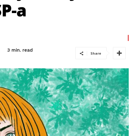
SP-a
read
3
min.
Share