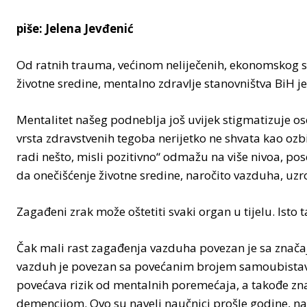
piše: Jelena Jevđenić
Od ratnih trauma, većinom neliječenih, ekonomskog s
životne sredine, mentalno zdravlje stanovništva BiH je 
Mentalitet našeg podneblja još uvijek stigmatizuje o
vrsta zdravstvenih tegoba nerijetko ne shvata kao ozbil
radi nešto, misli pozitivno“ odmažu na više nivoa, po
da onečišćenje životne sredine, naročito vazduha, uzr
Zagađeni zrak može oštetiti svaki organ u tijelu. Isto 
Čak mali rast zagađenja vazduha povezan je sa značaj
vazduh je povezan sa povećanim brojem samoubistav
povećava rizik od mentalnih poremećaja, a takođe znač
demencijom. Ovo su naveli naučnici prošle godine, na