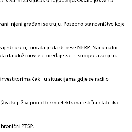
eti stvarni zaključak o zagađenju. Ostalo je sve na
trani, njeni građani se truju. Posebno stanovništvo koje
zajednicom, morala je da donese NERP, Nacionalni
rala da uloži novce u uređaje za odsumporavanje na
i investitorima čak i u situacijama gdje se radi o
štva koji živi pored termoelektrana i sličnih fabrika
 hronični PTSP.