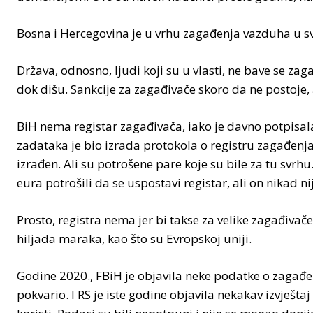
Bosna i Hercegovina je u vrhu zagađenja vazduha u s
Država, odnosno, ljudi koji su u vlasti, ne bave se z
dok dišu. Sankcije za zagađivače skoro da ne postoje,
BiH nema registar zagađivača, iako je davno potpisala
zadataka je bio izrada protokola o registru zagađenja
izrađen. Ali su potrošene pare koje su bile za tu svrhu
eura potrošili da se uspostavi registar, ali on nikad n
Prosto, registra nema jer bi takse za velike zagađivač
hiljada maraka, kao što su Evropskoj uniji.
Godine 2020., FBiH je objavila neke podatke o zagađen
pokvario. I RS je iste godine objavila nekakav izvještaj