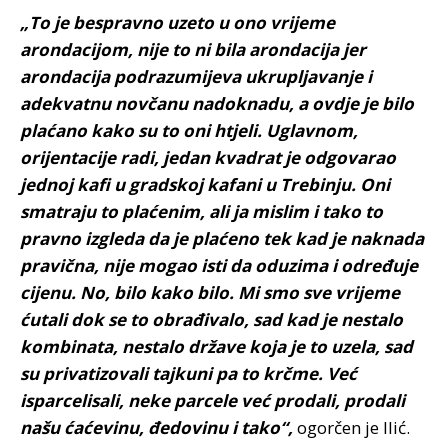
„To je bespravno uzeto u ono vrijeme
arondacijom, nije to ni bila arondacija jer
arondacija podrazumijeva ukrupljavanje i
adekvatnu novčanu nadoknadu, a ovdje je bilo
plaćano kako su to oni htjeli. Uglavnom,
orijentacije radi, jedan kvadrat je odgovarao
jednoj kafi u gradskoj kafani u Trebinju. Oni
smatraju to plaćenim, ali ja mislim i tako to
pravno izgleda da je plaćeno tek kad je naknada
pravična, nije mogao isti da oduzima i određuje
cijenu. No, bilo kako bilo. Mi smo sve vrijeme
ćutali dok se to obrađivalo, sad kad je nestalo
kombinata, nestalo države koja je to uzela, sad
su privatizovali tajkuni pa to krčme. Već
isparcelisali, neke parcele već prodali, prodali
našu ćaćevinu, đedovinu i tako“,
ogorčen je Ilić.