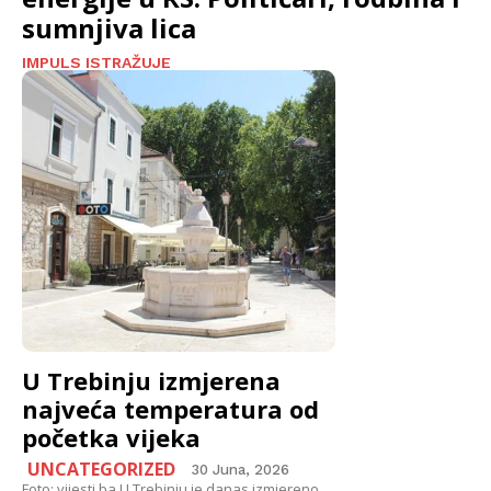
sumnjiva lica
IMPULS ISTRAŽUJE
U Trebinju izmjerena
najveća temperatura od
početka vijeka
UNCATEGORIZED
30 Juna, 2026
Foto: vijesti.ba U Trebinju je danas izmjereno