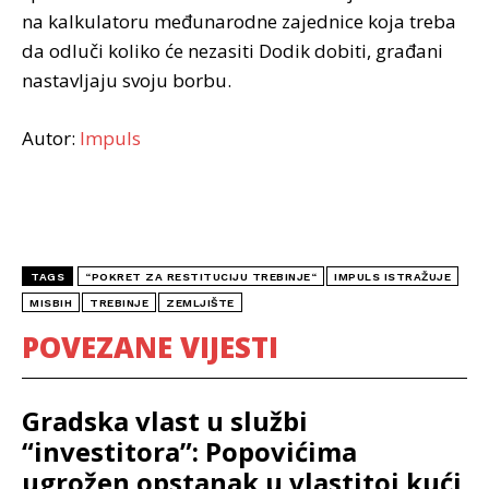
na kalkulatoru međunarodne zajednice koja treba
da odluči koliko će nezasiti Dodik dobiti, građani
nastavljaju svoju borbu.
Autor:
Impuls
TAGS
“POKRET ZA RESTITUCIJU TREBINJE“
IMPULS ISTRAŽUJE
MISBIH
TREBINJE
ZEMLJIŠTE
POVEZANE VIJESTI
Gradska vlast u službi
“investitora”: Popovićima
ugrožen opstanak u vlastitoj kući