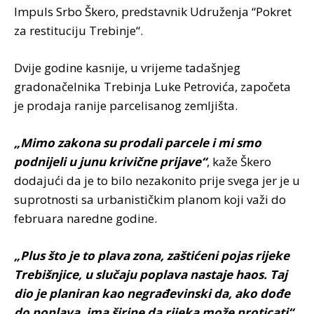
Impuls Srbo Škero, predstavnik Udruženja “Pokret
za restituciju Trebinje“.
Dvije godine kasnije, u vrijeme tadašnjeg
gradonačelnika Trebinja Luke Petrovića, započeta
je prodaja ranije parcelisanog zemljišta.
„Mimo zakona su prodali parcele i mi smo
podnijeli u junu krivične prijave“
, kaže Škero
dodajući da je to bilo nezakonito prije svega jer je u
suprotnosti sa urbanističkim planom koji važi do
februara naredne godine.
„Plus što je to plava zona, zaštićeni pojas rijeke
Trebišnjice, u slučaju poplava nastaje haos. Taj
dio je planiran kao negrađevinski da, ako dođe
do poplava, ima širine da rijeka može proticati“
,