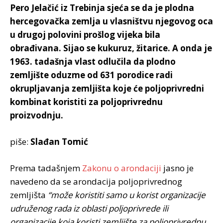
Pero Jelačić iz Trebinja sjeća se da je plodna
hercegovačka zemlja u vlasništvu njegovog oca
u drugoj polovini prošlog vijeka bila
obrađivana. Sijao se kukuruz, žitarice. A onda je
1963. tadašnja vlast odlučila da plodno
zemljište oduzme od 631 porodice radi
okrupljavanja zemljišta koje će poljoprivredni
kombinat koristiti za poljoprivrednu
proizvodnju.
piše:
Slađan Tomić
Prema tadašnjem
Zakonu o arondaciji
jasno je
navedeno da se arondacija poljoprivrednog
zemljišta
“može koristiti samo u korist organizacije
udruženog rada iz oblasti poljoprivrede ili
organizacije koja koristi zemljište za poljoprivrednu