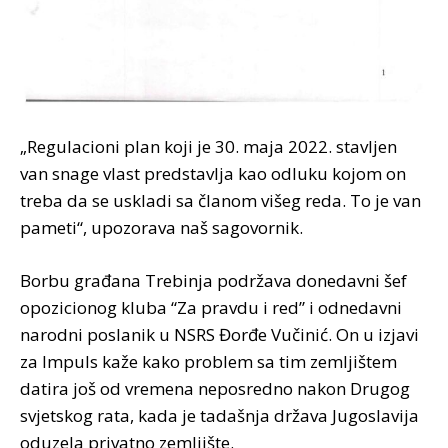
„Regulacioni plan koji je 30. maja 2022. stavljen
van snage vlast predstavlja kao odluku kojom on
treba da se uskladi sa članom višeg reda. To je van
pameti“, upozorava naš sagovornik.
Borbu građana Trebinja podržava donedavni šef
opozicionog kluba “Za pravdu i red” i odnedavni
narodni poslanik u NSRS Đorđe Vučinić. On u izjavi
za Impuls kaže kako problem sa tim zemljištem
datira još od vremena neposredno nakon Drugog
svjetskog rata, kada je tadašnja država Jugoslavija
oduzela privatno zemljište.