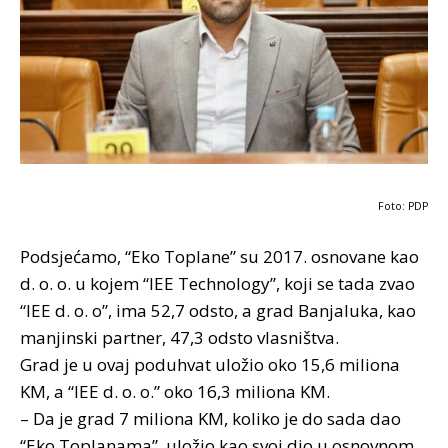
Foto: PDP
Podsjećamo, “Eko Toplane” su 2017. osnovane kao
d. o. o. u kojem “IEE Technology”, koji se tada zvao
“IEE d. o. o”, ima 52,7 odsto, a grad Banjaluka, kao
manjinski partner, 47,3 odsto vlasništva.
Grad je u ovaj poduhvat uložio oko 15,6 miliona
KM, a “IEE d. o. o.” oko 16,3 miliona KM.
– Da je grad 7 miliona KM, koliko je do sada dao
“Eko Toplanama”, uložio kao svoj dio u osnovnom