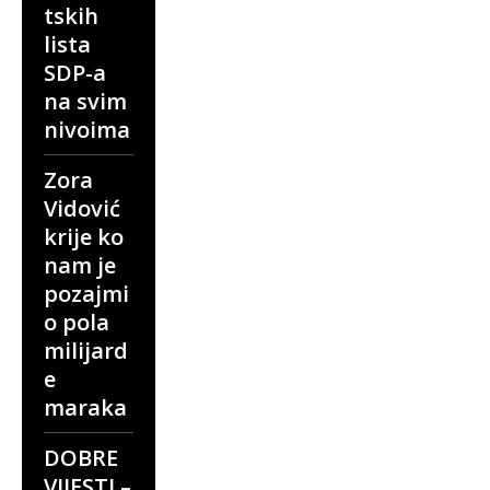
tskih
lista
SDP-a
na svim
nivoima
Zora
Vidović
krije ko
nam je
pozajmi
o pola
milijard
e
maraka
DOBRE
VIJESTI –