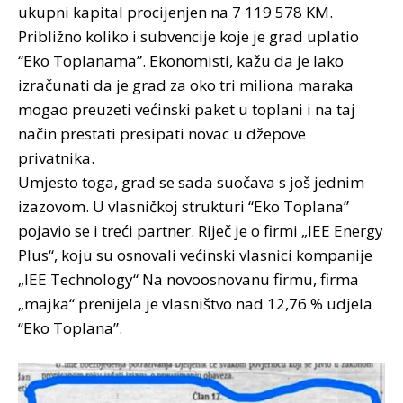
ukupni kapital procijenjen na 7 119 578 KM.
Približno koliko i subvencije koje je grad uplatio
“Eko Toplanama”. Ekonomisti, kažu da je lako
izračunati da je grad za oko tri miliona maraka
mogao preuzeti većinski paket u toplani i na taj
način prestati presipati novac u džepove
privatnika.
Umjesto toga, grad se sada suočava s još jednim
izazovom. U vlasničkoj strukturi “Eko Toplana”
pojavio se i treći partner. Riječ je o firmi „IEE Energy
Plus“, koju su osnovali većinski vlasnici kompanije
„IEE Technology“ Na novoosnovanu firmu, firma
„majka“ prenijela je vlasništvo nad 12,76 % udjela
“Eko Toplana”.