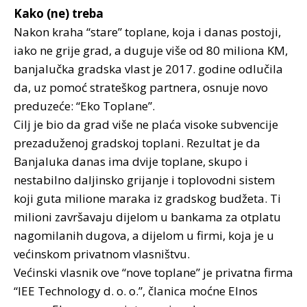
Kako (ne) treba
Nakon kraha “stare” toplane, koja i danas postoji,
iako ne grije grad, a duguje više od 80 miliona KM,
banjalučka gradska vlast je 2017. godine odlučila
da, uz pomoć strateškog partnera, osnuje novo
preduzeće: “Eko Toplane”.
Cilj je bio da grad više ne plaća visoke subvencije
prezaduženoj gradskoj toplani. Rezultat je da
Banjaluka danas ima dvije toplane, skupo i
nestabilno daljinsko grijanje i toplovodni sistem
koji guta milione maraka iz gradskog budžeta. Ti
milioni završavaju dijelom u bankama za otplatu
nagomilanih dugova, a dijelom u firmi, koja je u
većinskom privatnom vlasništvu.
Većinski vlasnik ove “nove toplane” je privatna firma
“IEE Technology d. o. o.”, članica moćne Elnos