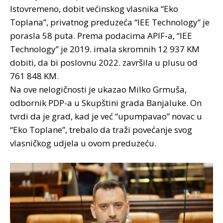
Istovremeno, dobit većinskog vlasnika “Eko
Toplana”, privatnog preduzeća “IEE Technology” je
porasla 58 puta. Prema podacima APIF-a, “IEE
Technology” je 2019. imala skromnih 12 937 KM
dobiti, da bi poslovnu 2022. završila u plusu od
761 848 KM.
Na ove nelogičnosti je ukazao Milko Grmuša,
odbornik PDP-a u Skupštini grada Banjaluke. On
tvrdi da je grad, kad je već “upumpavao” novac u
“Eko Toplane”, trebalo da traži povećanje svog
vlasničkog udjela u ovom preduzeću.