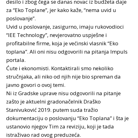
desilo i zbog čega se danas novac iz budžeta daje
za “Eko Toplane”, jer kako kaže, “nema uvid u
poslovanje”.
Uvid u poslovanje, zasigurno, imaju rukovodioci
“IEE Technology”, nevjerovatno uspješne i
profitabilne firme, koja je većinski vlasnik “Eko
toplana”. Ali oni nisu odgovorili na pitanja Impuls
portala.
Ćute i ekonomisti. Kontaktirali smo nekoliko
stručnjaka, ali niko od njih nije bio spreman da
javno govori o ovoj temi.
Ni iz Gradske uprave nisu odgovorili na pitanje
zašto je aktuelni gradonačelnik Draško
Stanivuković 2019. putem suda tražio
dokumentaciju o poslovanju “Eko Toplana” i šta je
ustanovio njegov Tim za reviziju, koji je tada
istraživao rad ovog preduzeća.