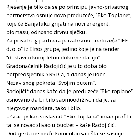
Rješenje je bilo da se po principu javno-privatnog
partnerstva osnuje novo preduzeće, “Eko Toplane”,
koje će Banjaluku grijati na novi energent:
biomasu, odnosno drvnu sječku.
Za privatnog partnera je izabrano preduzeće “IEE
d. o. o” iz Elnos grupe, jedino koje je na tender
“dostavilo kompletnu dokumentaciju”.
Gradonačelnik Radojičić je u to doba bio
potpredsjednik SNSD-a, a danas je lider
Nezavisnog pokreta “Svojim putem”.
Radojičić danas kaže da je preduzeće “Eko toplane”
osnovano da bi bilo saomoodrživo i da je, za
njegovog mandata, tako i bilo.
– Grad je kao suvlasnik “Eko Toplana” imao profit i
taj se novac slivao u budžet – kaže Radojičić.
Dodaje da ne može komentarisati šta se kasnije