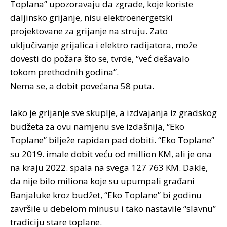
Toplana” upozoravaju da zgrade, koje koriste
daljinsko grijanje, nisu elektroenergetski
projektovane za grijanje na struju. Zato
uključivanje grijalica i elektro radijatora, može
dovesti do požara što se, tvrde, “već dešavalo
tokom prethodnih godina”.
Nema se, a dobit povećana 58 puta.
Iako je grijanje sve skuplje, a izdvajanja iz gradskog
budžeta za ovu namjenu sve izdašnija, “Eko
Toplane” bilježe rapidan pad dobiti. “Eko Toplane”
su 2019. imale dobit veću od million KM, ali je ona
na kraju 2022. spala na svega 127 763 KM. Dakle,
da nije bilo miliona koje su upumpali građani
Banjaluke kroz budžet, “Eko Toplane” bi godinu
završile u debelom minusu i tako nastavile “slavnu”
tradiciju stare toplane.