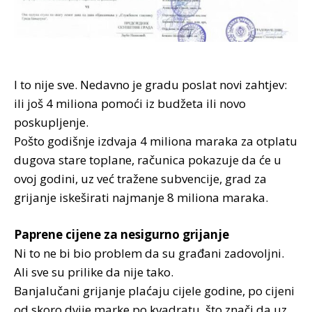
I to nije sve. Nedavno je gradu poslat novi zahtjev:
ili još 4 miliona pomoći iz budžeta ili novo
poskupljenje.
Pošto godišnje izdvaja 4 miliona maraka za otplatu
dugova stare toplane, računica pokazuje da će u
ovoj godini, uz već tražene subvencije, grad za
grijanje iskeširati najmanje 8 miliona maraka.
Paprene cijene za nesigurno grijanje
Ni to ne bi bio problem da su građani zadovoljni.
Ali sve su prilike da nije tako.
Banjalučani grijanje plaćaju cijele godine, po cijeni
od skoro dvije marke po kvadratu, što znači da uz