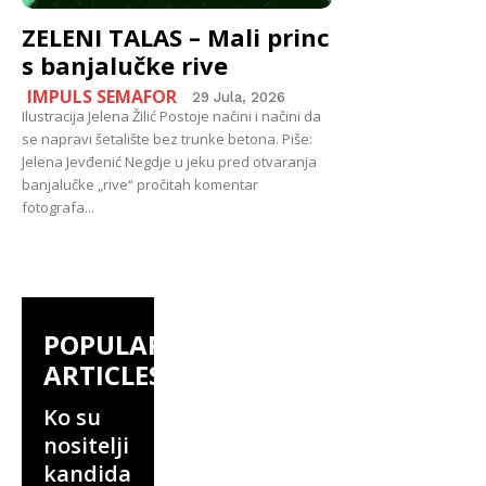
ZELENI TALAS – Mali princ
s banjalučke rive
IMPULS SEMAFOR
29 Jula, 2026
Ilustracija Jelena Žilić Postoje načini i načini da
se napravi šetalište bez trunke betona. Piše:
Jelena Jevđenić Negdje u jeku pred otvaranja
banjalučke „rive“ pročitah komentar
fotografa...
POPULAR
ARTICLES
Ko su
nositelji
kandida