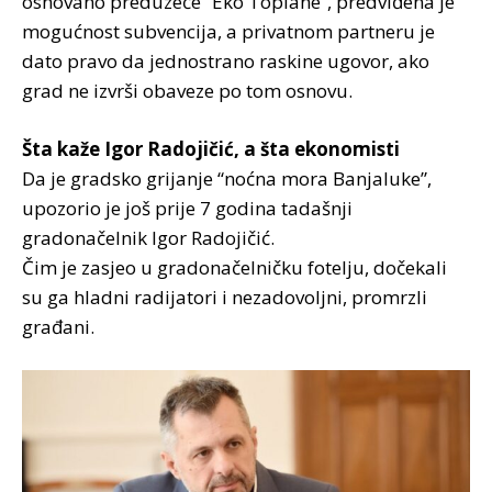
osnovano preduzeće “Eko Toplane”, predviđena je
mogućnost subvencija, a privatnom partneru je
dato pravo da jednostrano raskine ugovor, ako
grad ne izvrši obaveze po tom osnovu.
Šta kaže Igor Radojičić, a šta ekonomisti
Da je gradsko grijanje “noćna mora Banjaluke”,
upozorio je još prije 7 godina tadašnji
gradonačelnik Igor Radojičić.
Čim je zasjeo u gradonačelničku fotelju, dočekali
su ga hladni radijatori i nezadovoljni, promrzli
građani.