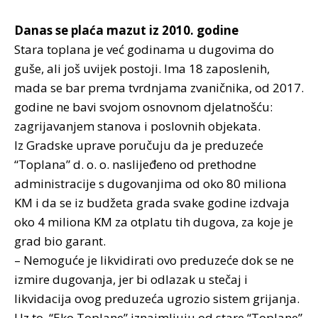
Danas se plaća mazut iz 2010. godine
Stara toplana je već godinama u dugovima do
guše, ali još uvijek postoji. Ima 18 zaposlenih,
mada se bar prema tvrdnjama zvaničnika, od 2017.
godine ne bavi svojom osnovnom djelatnošću:
zagrijavanjem stanova i poslovnih objekata.
Iz Gradske uprave poručuju da je preduzeće
“Toplana” d. o. o. naslijeđeno od prethodne
administracije s dugovanjima od oko 80 miliona
KM i da se iz budžeta grada svake godine izdvaja
oko 4 miliona KM za otplatu tih dugova, za koje je
grad bio garant.
– Nemoguće je likvidirati ovo preduzeće dok se ne
izmire dugovanja, jer bi odlazak u stečaj i
likvidacija ovog preduzeća ugrozio sistem grijanja.
Uz to, “Eko Toplane” iznajmljuju od stare “Toplane”