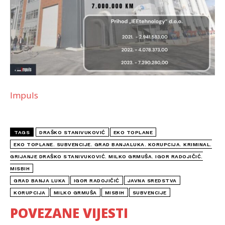
Impuls
TAGS
DRAŠKO STANIVUKOVIĆ
EKO TOPLANE
EKO TOPLANE. SUBVENCIJE. GRAD BANJALUKA. KORUPCIJA. KRIMINAL.
GRIJANJE DRAŠKO STANIVUKOVIĆ. MILKO GRMUŠA. IGOR RADOJIČIĆ.
MISBIH
GRAD BANJA LUKA
IGOR RADOJIČIĆ
JAVNA SREDSTVA
KORUPCIJA
MILKO GRMUŠA
MISBIH
SUBVENCIJE
POVEZANE VIJESTI