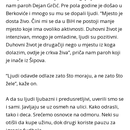
nam paroh Dejan Grčić. Pre pola godine je došao u
Berkoviće i mnogo su mu se dopali ljudi. “Mjesto je
dosta živo. Čini mi se da u BiH ne postoji manje
mjesto koje ima ovoliko aktivnosti. Duhovni život je
intenzivan, mnogo je omladine, ljudi su pozitivni.
Duhovni život je drugačiji nego u mjestu iz koga
dolazim, ovdje je crkva živa”, priča nam paroh koji
je inače iz Šipova.
“Ljudi odavde odlaze zato što moraju, a ne zato što
žele”, kaže on.
A da su ljudi ljubazni i predusretljivi, uverili smo se
i sami. Javljaju se uz osmeh na ulici. Kako odrasli,
tako i deca. Srećemo osnovce na odmoru. Neki su
otišli da kupe užinu, dok drugi koriste pauzu za