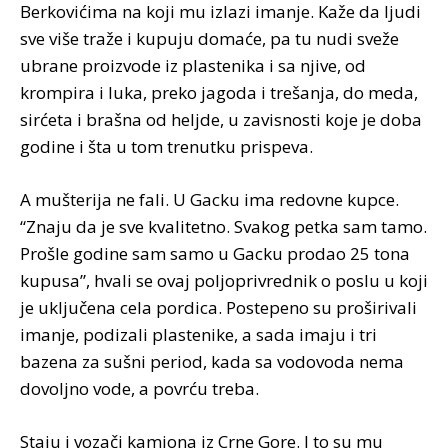
Berkovićima na koji mu izlazi imanje. Kaže da ljudi
sve više traže i kupuju domaće, pa tu nudi sveže
ubrane proizvode iz plastenika i sa njive, od
krompira i luka, preko jagoda i trešanja, do meda,
sirćeta i brašna od heljde, u zavisnosti koje je doba
godine i šta u tom trenutku prispeva.
A mušterija ne fali. U Gacku ima redovne kupce.
“Znaju da je sve kvalitetno. Svakog petka sam tamo.
Prošle godine sam samo u Gacku prodao 25 tona
kupusa”, hvali se ovaj poljoprivrednik o poslu u koji
je uključena cela pordica. Postepeno su proširivali
imanje, podizali plastenike, a sada imaju i tri
bazena za sušni period, kada sa vodovoda nema
dovoljno vode, a povrću treba.
Staju i vozači kamiona iz Crne Gore. I to su mu