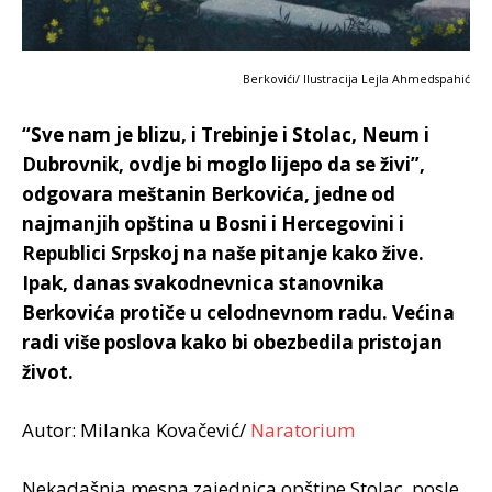
Berkovići/ Ilustracija Lejla Ahmedspahić
“Sve nam je blizu, i Trebinje i Stolac, Neum i
Dubrovnik, ovdje bi moglo lijepo da se živi”,
odgovara meštanin Berkovića, jedne od
najmanjih opština u Bosni i Hercegovini i
Republici Srpskoj na naše pitanje kako žive.
Ipak, danas svakodnevnica stanovnika
Berkovića protiče u celodnevnom radu. Većina
radi više poslova kako bi obezbedila pristojan
život.
Autor: Milanka Kovačević/
Naratorium
Nekadašnja mesna zajednica opštine Stolac, posle