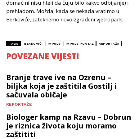
domaćini nisu hteli da čuju bilo kakvo odbijanje) i
prehladom. Možda, kada se nekada vratimo u
Berkoviće, zateknemo novoizgrađeni vjetropark.
TAGS
BERKOVIĆI
IMPULS
IMPULS PORTAL
REPORTAŽA
POVEZANE VIJESTI
Branje trave ive na Ozrenu –
biljka koja je zaštitila Gostilj i
sačuvala običaje
REPORTAŽE
Biologer kamp na Rzavu – Dobrun
je riznica života koju moramo
zaštititi