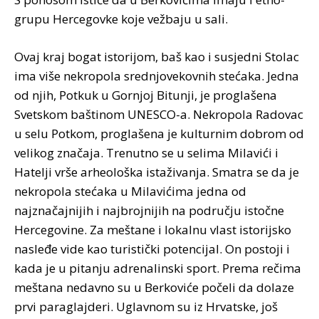
grupu Hercegovke koje vežbaju u sali.
Ovaj kraj bogat istorijom, baš kao i susjedni Stolac
ima više nekropola srednjovekovnih stećaka. Jedna
od njih, Potkuk u Gornjoj Bitunji, je proglašena
Svetskom baštinom UNESCO-a. Nekropola Radovac
u selu Potkom, proglašena je kulturnim dobrom od
velikog značaja. Trenutno se u selima Milavići i
Hatelji vrše arheološka istaživanja. Smatra se da je
nekropola stećaka u Milavićima jedna od
najznačajnijih i najbrojnijih na području istočne
Hercegovine. Za meštane i lokalnu vlast istorijsko
nasleđe vide kao turistički potencijal. On postoji i
kada je u pitanju adrenalinski sport. Prema rečima
meštana nedavno su u Berkoviće počeli da dolaze
prvi paraglajderi. Uglavnom su iz Hrvatske, još