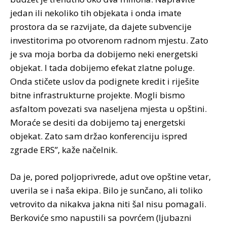
jedan ili nekoliko tih objekata i onda imate
prostora da se razvijate, da dajete subvencije
investitorima po otvorenom radnom mjestu. Zato
je sva moja borba da dobijemo neki energetski
objekat. I tada dobijemo efekat zlatne poluge.
Onda stičete uslov da podignete kredit i riješite
bitne infrastrukturne projekte. Mogli bismo
asfaltom povezati sva naseljena mjesta u opštini.
Moraće se desiti da dobijemo taj energetski
objekat. Zato sam držao konferenciju ispred
zgrade ERS”, kaže načelnik.
Da je, pored poljoprivrede, adut ove opštine vetar,
uverila se i naša ekipa. Bilo je sunčano, ali toliko
vetrovito da nikakva jakna niti šal nisu pomagali.
Berkoviće smo napustili sa povrćem (ljubazni