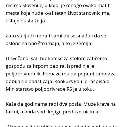
recimo Slovenije, u kojoj je mnogo ovako malih
mesta koja nude kvalitetan život stanovnicima,
ostaje pusta želja.
Zato su ljudi morali sami da se snađu i da se
oslone na ono što imaju, a to je zemlja.
U svečanoj sali biblioteke za stolom zatičemo
gospođu sa hrpom papira. Ispred nje je
poljoprivrednik. Pomaže mu da popuni zahtev za
dobijanje podsticaja. Konkurs koji je raspisalo
Ministarstvo poljoprivrede RS je u toku.
Kaže da godinama radi dva posla. Muze krave na
farmi, a onda vodi knjige preduzetnicima.
“Mnogo je ljudi otišlo odavde, ali gdje god da odu,