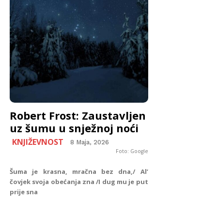
Robert Frost: Zaustavljen
uz šumu u snježnoj noći
KNJIŽEVNOST
8 Maja, 2026
Foto: Google
Šuma je krasna, mračna bez dna,/ Al’
čovjek svoja obećanja zna /I dug mu je put
prije sna