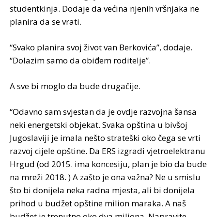
studentkinja. Dodaje da većina njenih vršnjaka ne
planira da se vrati.
“Svako planira svoj život van Berkovića”, dodaje.
“Dolazim samo da obiđem roditelje”.
A sve bi moglo da bude drugačije.
“Odavno sam svjestan da je ovdje razvojna šansa
neki energetski objekat. Svaka opština u bivšoj
Jugoslaviji je imala nešto strateški oko čega se vrti
razvoj cijele opštine. Da ERS izgradi vjetroelektranu
Hrgud (od 2015. ima koncesiju, plan je bio da bude
na mreži 2018. ) A zašto je ona važna? Ne u smislu
što bi donijela neka radna mjesta, ali bi donijela
prihod u budžet opštine milion maraka. A naš
budžet je trenutno oko dva miliona. Napravite