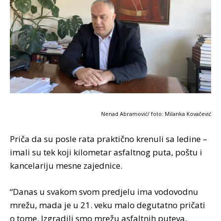
Nenad Abramović/ foto: Milanka Kovačević
Priča da su posle rata praktično krenuli sa ledine –
imali su tek koji kilometar asfaltnog puta, poštu i
kancelariju mesne zajednice.
“Danas u svakom svom predjelu ima vodovodnu
mrežu, mada je u 21. veku malo degutatno pričati
o tome. Izgradili smo mrežu asfaltnih puteva,