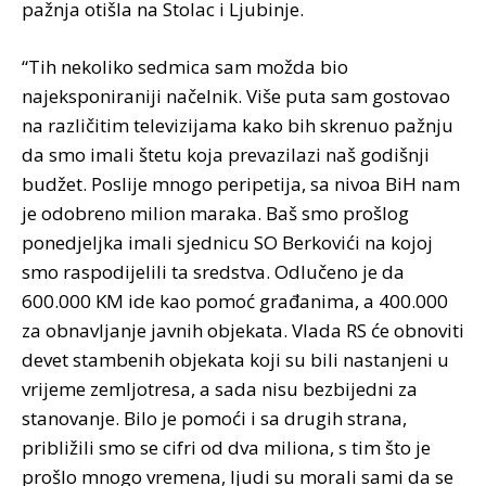
pažnja otišla na Stolac i Ljubinje.
“Tih nekoliko sedmica sam možda bio
najeksponiraniji načelnik. Više puta sam gostovao
na različitim televizijama kako bih skrenuo pažnju
da smo imali štetu koja prevazilazi naš godišnji
budžet. Poslije mnogo peripetija, sa nivoa BiH nam
je odobreno milion maraka. Baš smo prošlog
ponedjeljka imali sjednicu SO Berkovići na kojoj
smo raspodijelili ta sredstva. Odlučeno je da
600.000 KM ide kao pomoć građanima, a 400.000
za obnavljanje javnih objekata. Vlada RS će obnoviti
devet stambenih objekata koji su bili nastanjeni u
vrijeme zemljotresa, a sada nisu bezbijedni za
stanovanje. Bilo je pomoći i sa drugih strana,
približili smo se cifri od dva miliona, s tim što je
prošlo mnogo vremena, ljudi su morali sami da se