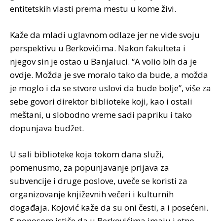
entitetskih vlasti prema mestu u kome živi.
Kaže da mladi uglavnom odlaze jer ne vide svoju
perspektivu u Berkovićima. Nakon fakulteta i
njegov sin je ostao u Banjaluci. “A volio bih da je
ovdje. Možda je sve moralo tako da bude, a možda
je moglo i da se stvore uslovi da bude bolje”, više za
sebe govori direktor biblioteke koji, kao i ostali
meštani, u slobodno vreme sadi papriku i tako
dopunjava budžet.
U sali biblioteke koja tokom dana služi,
pomenusmo, za popunjavanje prijava za
subvencije i druge poslove, uveče se koristi za
organizovanje književnih večeri i kulturnih
događaja. Kojović kaže da su oni česti, a i posećeni.
S ponosom ističe da u Berkovićima imaju i etno-