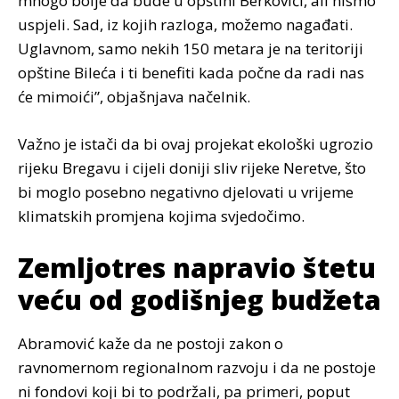
mnogo bolje da bude u opštini Berkovići, ali nismo
uspjeli. Sad, iz kojih razloga, možemo nagađati.
Uglavnom, samo nekih 150 metara je na teritoriji
opštine Bileća i ti benefiti kada počne da radi nas
će mimoići”, objašnjava načelnik.
Važno je istači da bi ovaj projekat ekološki ugrozio
rijeku Bregavu i cijeli doniji sliv rijeke Neretve, što
bi moglo posebno negativno djelovati u vrijeme
klimatskih promjena kojima svjedočimo.
Zemljotres napravio štetu
veću od godišnjeg budžeta
Abramović kaže da ne postoji zakon o
ravnomernom regionalnom razvoju i da ne postoje
ni fondovi koji bi to podržali, pa primeri, poput