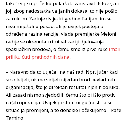
također je u početku pokušala zaustaviti letove, ali
joj, zbog nedostatka valjanih dokaza, to nije pošlo
za rukom. Zadnje dvije-tri godine Talijani im se
nisu miješali u posao, ali je uvijek postojala
određena razina tenzije. Vlada premijerke
Meloni
radije se okrenula kriminalizaciji djelovanja
spasilačkih brodova, o čemu smo iz prve ruke
imali
priliku čuti prethodnih dana
.
– Naravno da to utječe i na naš rad. Npr. jučer kad
smo letjeli, nismo vidjeli nijedan brod nevladinih
organizacija, što je direktan rezultat njenih odluka.
Ali zasad nismo svjedočili ičemu što bi išlo protiv
naših operacija. Uvijek postoji mogućnost da se
situacija promijeni, a to donekle i očekujemo – kaže
Tamino.