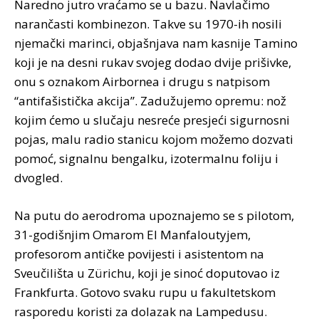
Naredno jutro vraćamo se u bazu. Navlačimo
narančasti kombinezon. Takve su 1970-ih nosili
njemački marinci, objašnjava nam kasnije Tamino
koji je na desni rukav svojeg dodao dvije prišivke,
onu s oznakom Airbornea i drugu s natpisom
“antifašistička akcija”. Zadužujemo opremu: nož
kojim ćemo u slučaju nesreće presjeći sigurnosni
pojas, malu radio stanicu kojom možemo dozvati
pomoć, signalnu bengalku, izotermalnu foliju i
dvogled.
Na putu do aerodroma upoznajemo se s pilotom,
31-godišnjim
Omarom El Manfaloutyjem
,
profesorom antičke povijesti i asistentom na
Sveučilišta u Zürichu, koji je sinoć doputovao iz
Frankfurta. Gotovo svaku rupu u fakultetskom
rasporedu koristi za dolazak na Lampedusu.