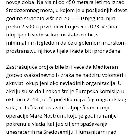
novog doba. Na visini od 450 metara letimo iznad
Sredozemnog mora, u kojem je u posljednjih devet
godina stradalo više od 20.000 izbjeglica, njih
preko 2.500 u prvih devet mjeseci 2023. Većina
utopljenih vode se kao nestale osobe, s
minimalnim izgledom da će u golemom morskom
prostranstvu njihova tijela ikada biti pronađena.
Zastrašujuće brojke bile bi i veće da Mediteran
gotovo svakodnevno iz zraka ne nadziru volonteri i
aktivisti okupljeni oko nevladinih organizacija. U
akciju su se dali nakon što je Europska komisija u
oktobru 2014., uoči početka najvećeg migrantskog
vala, odlučila obustaviti daljnje financiranje
operacije Mare Nostrum, koju je godinu ranije
pokrenula vlada Italije s ciljem spašavanja
unesrećenih na Sredozemlju. Humanitarni rad