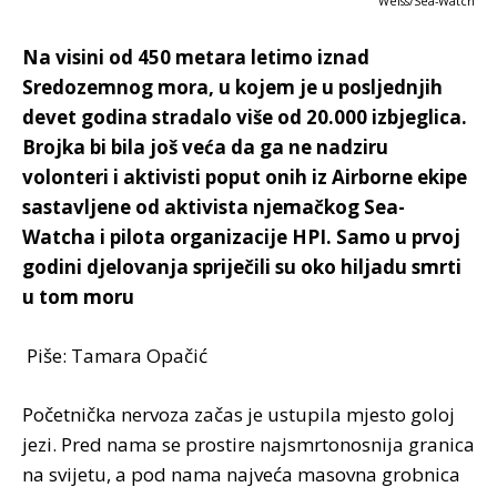
Weiss/Sea-Watch
Na visini od 450 metara letimo iznad
Sredozemnog mora, u kojem je u posljednjih
devet godina stradalo više od 20.000 izbjeglica.
Brojka bi bila još veća da ga ne nadziru
volonteri i aktivisti poput onih iz Airborne ekipe
sastavljene od aktivista njemačkog Sea-
Watcha i pilota organizacije HPI. Samo u prvoj
godini djelovanja spriječili su oko hiljadu smrti
u tom moru
Piše: Tamara Opačić
Početnička nervoza začas je ustupila mjesto goloj
jezi. Pred nama se prostire najsmrtonosnija granica
na svijetu, a pod nama najveća masovna grobnica