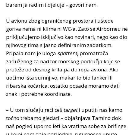
barem ja radim i djeluje – govori nam.
U avionu zbog ograničenog prostora i uštede
goriva nema ni klime ni WC-a. Zato se Airborneu ne
priključujemo isključivo kao novinari, nego kao dio
njihovog tima s jasno definiranim zadatkom.
Pripala nam je uloga
spottera
, promatrača
zaduženog za nadzor morskog područja koje se
proteže od desnog krila pa do repa aviona. Ako
uočimo išta sumnjivo, makar to bio tanker ili
ribarska koćarica, ostatku posade moramo dati
znak i potrebne koordinate.
– U tom slučaju reći ćeš
target
i uputiti nas kamo
točno trebamo gledati – objašnjava Tamino dok
naš pogled uporno leti ka vratima sobe za brifinge
u kojoj nam daje posljednje, sigurnosne upute.