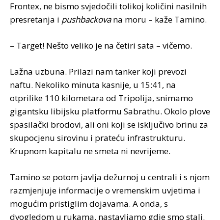
Frontex, ne bismo svjedočili tolikoj količini nasilnih
presretanja i
pushbackova
na moru – kaže Tamino.
– Target! Nešto veliko je na četiri sata – vičemo.
Lažna uzbuna. Prilazi nam tanker koji prevozi
naftu. Nekoliko minuta kasnije, u 15:41, na
otprilike 110 kilometara od Tripolija, snimamo
gigantsku libijsku platformu Sabrathu. Okolo plove
spasilački brodovi, ali oni koji se isključivo brinu za
skupocjenu sirovinu i prateću infrastrukturu.
Krupnom kapitalu ne smeta ni nevrijeme.
Tamino se potom javlja dežurnoj u centrali i s njom
razmjenjuje informacije o vremenskim uvjetima i
mogućim pristiglim dojavama. A onda, s
dvogledom u rukama, nastavljamo gdje smo stali.