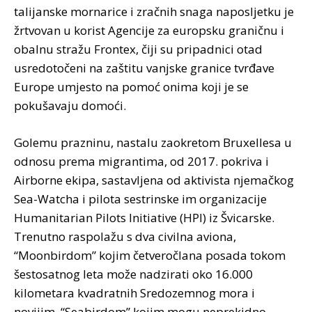
talijanske mornarice i zračnih snaga naposljetku je
žrtvovan u korist Agencije za europsku graničnu i
obalnu stražu Frontex, čiji su pripadnici otad
usredotočeni na zaštitu vanjske granice tvrđave
Europe umjesto na pomoć onima koji je se
pokušavaju domoći.
Golemu prazninu, nastalu zaokretom Bruxellesa u
odnosu prema migrantima, od 2017. pokriva i
Airborne ekipa, sastavljena od aktivista njemačkog
Sea-Watcha i pilota sestrinske im organizacije
Humanitarian Pilots Initiative (HPI) iz Švicarske.
Trenutno raspolažu s dva civilna aviona,
“Moonbirdom” kojim četveročlana posada tokom
šestosatnog leta može nadzirati oko 16.000
kilometara kvadratnih Sredozemnog mora i
novijim, “Seabirdom” kojim mogu neprekidno