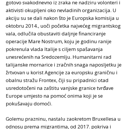
gotovo svakodnevno iz zraka ne nadziru volonteri i
aktivisti okupljeni oko nevladinih organizacija. U
akciju su se dali nakon što je Europska komisija u
oktobru 2014., uoči početka najvećeg migrantskog
vala, odlučila obustaviti daljnje financiranje
operacije Mare Nostrum, koju je godinu ranije
pokrenula vlada Italije s ciljem spašavanja
unesrećenih na Sredozemlju. Humanitarni rad
talijanske mornarice i zračnih snaga naposljetku je
žrtvovan u korist Agencije za europsku graničnu i
obalnu stražu Frontex, čiji su pripadnici otad
usredotočeni na zaštitu vanjske granice tvrđave
Europe umjesto na pomoć onima koji je se
pokušavaju domoći.
Golemu prazninu, nastalu zaokretom Bruxellesa u
odnosu prema migrantima, od 2017. pokriva i