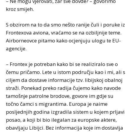
– Ne mogu vjerovati, zar sve dovde? – govorimo
kroz smijeh.
S obzirom na to da smo nešto ranije čuli i poruke iz
Frontexova aviona, vraćamo se na ozbiljnije teme.
Airborneovce pitamo kako ocjenjuju ulogu te EU-
agencije.
– Frontex je potreban kako bi se realiziralo sve o
čemu pričamo. Lete u istom području kao i mi, ali s
ciljem da dostave informacije tzv. libijskoj obalnoj
straži. Ponekad preko radija čujemo kako navode
tamošnje patrolne brodove, govore im gdje su
točno čamci s migrantima. Europa je naime
posljednjih godina izgradila sistem u kojem prljavi
posao, a koji bi bio ilegalan za europske aktere,
obavljaju Libijci. Bez informacija koje im dostavlja