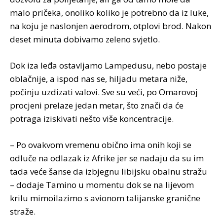
malo pričeka, onoliko koliko je potrebno da iz luke,
na koju je naslonjen aerodrom, otplovi brod. Nakon
deset minuta dobivamo zeleno svjetlo.
Dok iza leđa ostavljamo Lampedusu, nebo postaje
oblačnije, a ispod nas se, hiljadu metara niže,
počinju uzdizati valovi. Sve su veći, po Omarovoj
procjeni prelaze jedan metar, što znači da će
potraga iziskivati nešto više koncentracije.
– Po ovakvom vremenu obično ima onih koji se
odluče na odlazak iz Afrike jer se nadaju da su im
tada veće šanse da izbjegnu libijsku obalnu stražu
– dodaje Tamino u momentu dok se na lijevom
krilu mimoilazimo s avionom talijanske granične
straže.