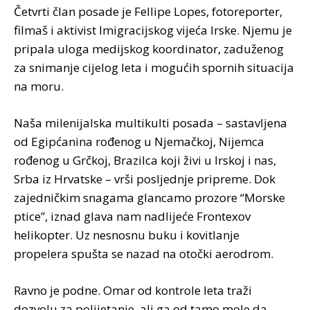
Četvrti član posade je
Fellipe Lopes
, fotoreporter,
filmaš i aktivist Imigracijskog vijeća Irske. Njemu je
pripala uloga medijskog koordinator, zaduženog
za snimanje cijelog leta i mogućih spornih situacija
na moru.
Naša milenijalska multikulti posada – sastavljena
od Egipćanina rođenog u Njemačkoj, Nijemca
rođenog u Grčkoj, Brazilca koji živi u Irskoj i nas,
Srba iz Hrvatske – vrši posljednje pripreme. Dok
zajedničkim snagama glancamo prozore “Morske
ptice”, iznad glava nam nadlijeće Frontexov
helikopter. Uz nesnosnu buku i kovitlanje
propelera spušta se nazad na otočki aerodrom.
Ravno je podne. Omar od kontrole leta traži
dozvolu za polijetanje, ali ga od tamo mole da