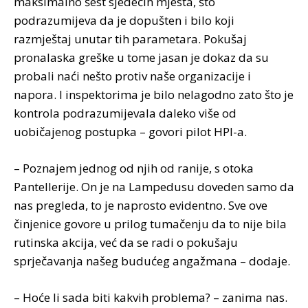
maksimalno šest sjedećih mjesta, što
podrazumijeva da je dopušten i bilo koji
razmještaj unutar tih parametara. Pokušaj
pronalaska greške u tome jasan je dokaz da su
probali naći nešto protiv naše organizacije i
napora. I inspektorima je bilo nelagodno zato što je
kontrola podrazumijevala daleko više od
uobičajenog postupka – govori pilot HPI-a.
– Poznajem jednog od njih od ranije, s otoka
Pantellerije. On je na Lampedusu doveden samo da
nas pregleda, to je naprosto evidentno. Sve ove
činjenice govore u prilog tumačenju da to nije bila
rutinska akcija, već da se radi o pokušaju
sprječavanja našeg budućeg angažmana – dodaje.
– Hoće li sada biti kakvih problema? – zanima nas.