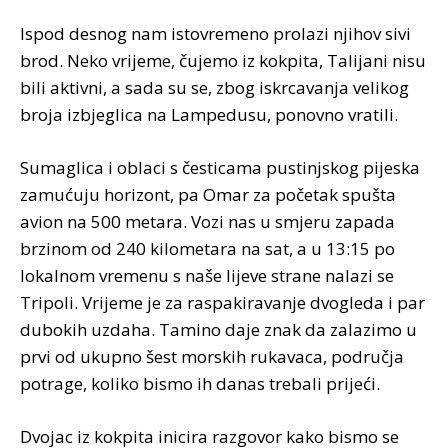
Ispod desnog nam istovremeno prolazi njihov sivi
brod. Neko vrijeme, čujemo iz kokpita, Talijani nisu
bili aktivni, a sada su se, zbog iskrcavanja velikog
broja izbjeglica na Lampedusu, ponovno vratili.
Sumaglica i oblaci s česticama pustinjskog pijeska
zamućuju horizont, pa Omar za početak spušta
avion na 500 metara. Vozi nas u smjeru zapada
brzinom od 240 kilometara na sat, a u 13:15 po
lokalnom vremenu s naše lijeve strane nalazi se
Tripoli. Vrijeme je za raspakiravanje dvogleda i par
dubokih uzdaha. Tamino daje znak da zalazimo u
prvi od ukupno šest morskih rukavaca, područja
potrage, koliko bismo ih danas trebali prijeći.
Dvojac iz kokpita inicira razgovor kako bismo se