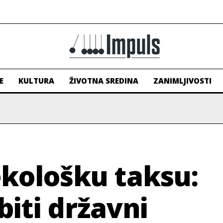
E
KULTURA
ŽIVOTNA SREDINA
ZANIMLJIVOSTI
ekološku taksu:
iti državni