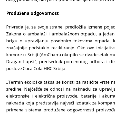
Produžena odgovornost
Privreda je, sa svoje strane, predložila izmene pojed
Zakona o ambalaži i ambalažnom otpadu, a jedan 
brigu o upravljanju posebnim tokovima otpada, k
značajnije podstaklo recikliranje. Oko ove inicijat
komore u Srbiji (AmCham) okupilo se dvadesetak mul
Dragan Lupšić, predsednik pomenutog odbora i dire
poslove Coca Cola HBC Srbija.
„Termin ekološka taksa se koristi za različite vrste 
sredine. Najčešće se odnosi na naknadu za upravlj
elektronske i električne proizvode, baterije i akumu
naknada koja predstavlja najveći izdatak za kompani
primena sistema produžene odgovornosti proizvođa