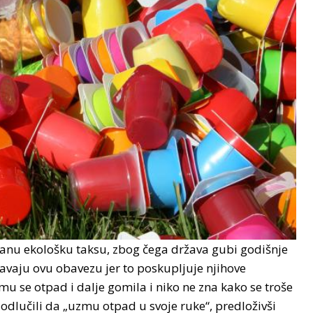
anu ekološku taksu, zbog čega država gubi godišnje
šavaju ovu obavezu jer to poskupljuje njihove
u se otpad i dalje gomila i niko ne zna kako se troše
odlučili da „uzmu otpad u svoje ruke“, predloživši