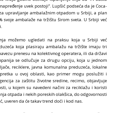
napređenje uvek postoji”. Lupšić podseća da je Coca-
za upravljanje ambalažnim otpadom u Srbiji, a plan
 svoje ambalaže na tržištu širom sveta. U Srbiji već
i.
nja možemo ugledati na praksu koja u Srbiji već
uzeća koja plasiraju ambalažu na tržište imaju tri
vezu prenesu na kolektivnog operatera, ili da državi
panija se odlučuje za drugu opciju, koja u jednom
ljače, reciklere, javna komunalna preduzeća, lokalne
retka u ovoj oblasti, kao primer mogu poslužiti i
cija za zaštitu životne sredine, recimo, objavljuje
ti, u kojem su navedeni načini za reciklažu i koristi
ja otpada i nekih poreskih olakšica, do odgovornosti
ć, uveren da će takav trend doći i kod nas.