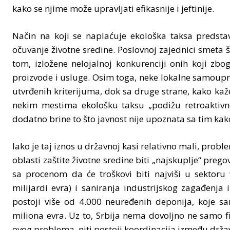
kako se njime može upravljati efikasnije i jeftinije.
Način na koji se naplaćuje ekološka taksa predstav
očuvanje životne sredine. Poslovnoj zajednici smeta š
tom, izložene nelojalnoj konkurenciji onih koji zbo
proizvode i usluge. Osim toga, neke lokalne samoup
utvrđenih kriterijuma, dok sa druge strane, kako ka
nekim mestima ekološku taksu „podižu retroaktivno, 
dodatno brine to što javnost nije upoznata sa tim ka
Iako je taj iznos u državnoj kasi relativno mali, prob
oblasti zaštite životne sredine biti „najskuplje“ preg
sa procenom da će troškovi biti najviši u sektoru 
milijardi evra) i saniranja industrijskog zagađenja i
postoji više od 4.000 neuređenih deponija, koje
miliona evra. Uz to, Srbija nema dovoljno ne samo fi
ovog problema, niti postoji koordinacija između drža