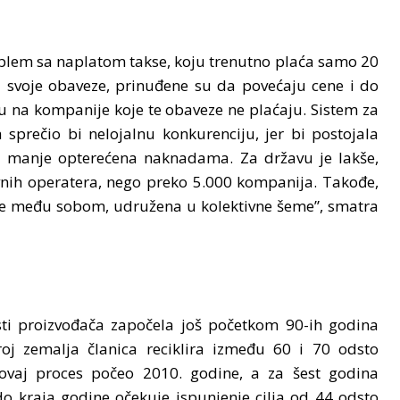
oblem sa naplatom takse, koju trenutno plaća samo 20
 svoje obaveze, prinuđene su da povećaju cene i do
 na kompanije koje te obaveze ne plaćaju. Sistem za
prečio bi nelojalnu konkurenciju, jer bi postojala
ila manje opterećena naknadama. Za državu je lakše,
ktivnih operatera, nego preko 5.000 kompanija. Takođe,
liše među sobom, udružena u kolektivne šeme”, smatra
i proizvođača započela još početkom 90-ih godina
roj zemalja članica reciklira između 60 i 70 odsto
ovaj proces počeo 2010. godine, a za šest godina
do kraja godine očekuje ispunjenje cilja od 44 odsto