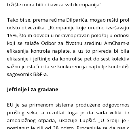
tržište mora biti obaveza svih kompanija”.
Tako bi se, prema rečima Dilparića, mogao rešiti pr
odsto obveznika. „Kompanije koje uredno izvršavaju
15%, što ih dovodi u neravnopravan položaj u odnosu
koji se zalaže Odbor za životnu sredinu AmCham-a s
efikasnija kontrola naplate, a uz to privreda bi b
efikasnije i jeftinije da kontroliše pet do šest kole
važno je istaći i da se konkurencija najbolje kontro
sagovornik B&F-a.
Jeftinije i za građane
EU je sa primenom sistema produžene odgovornost
prošlog veka, a rezultat toga je da sada veliki b
ambalažnog otpada, ukazuje Lupšić. „U Srbiji je 
postignut je cilj od 38 odsto. Procenjuje se da nas 