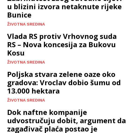
u blizini izvora netaknute rijeke
Bunice
ŽIVOTNA SREDINA
Vlada RS protiv Vrhovnog suda
RS – Nova koncesija za Bukovu
Kosu
ŽIVOTNA SREDINA
Poljska stvara zelene oaze oko
gradova: Vroclav dobio šumu od
13.000 hektara
ŽIVOTNA SREDINA
Dok naftne kompanije
udvostručuju dobit, argument da
zagađivač plaća postao je