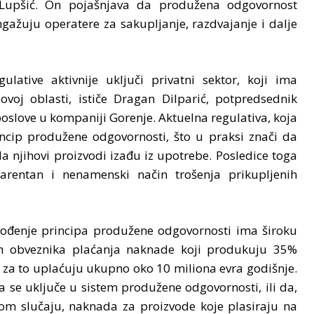
 Lupšić. On pojašnjava da produžena odgovornost
žuju operatere za sakupljanje, razdvajanje i dalje
lative aktivnije uključi privatni sektor, koji ima
j oblasti, ističe Dragan Dilparić, potpredsednik
slove u kompaniji Gorenje. Aktuelna regulativa, koja
ncip produžene odgovornosti, što u praksi znači da
a njihovi proizvodi izađu iz upotrebe. Posledice toga
arentan i nenamenski način trošenja prikupljenih
vođenje principa produžene odgovornosti ima široku
ćih obveznika plaćanja naknade koji produkuju 35%
 za to uplaćuju ukupno oko 10 miliona evra godišnje.
se uključe u sistem produžene odgovornosti, ili da,
m slučaju, naknada za proizvode koje plasiraju na