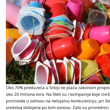
Oko 70% preduzeća u Srbiji ne plaća zakonom propis
oko 20 miliona evra. Na šteti su i kompanije koje izvr
proizvode u odnosu na nelojalnu konkurenciju, pri čem
sredstva dobijena po tom osnovu. Zato su privrednici 