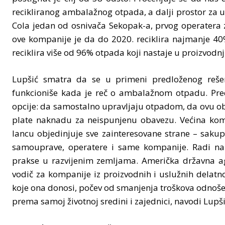
recikliranog ambalažnog otpada, a dalji prostor za u
Cola jedan od osnivača Sekopak-a, prvog operatera 
ove kompanije je da do 2020. reciklira najmanje 40%
reciklira više od 96% otpada koji nastaje u proizvodnj
Lupšić smatra da se u primeni predloženog reše
funkcioniše kada je reč o ambalažnom otpadu. Pred
opcije: da samostalno upravljaju otpadom, da ovu oba
plate naknadu za neispunjenu obavezu. Većina kom
lancu objedinjuje sve zainteresovane strane – sakup
samouprave, operatere i same kompanije. Radi nap
prakse u razvijenim zemljama. Američka državna agen
vodič za kompanije iz proizvodnih i uslužnih delatnos
koje ona donosi, počev od smanjenja troškova odnošen
prema samoj životnoj sredini i zajednici, navodi Lupši