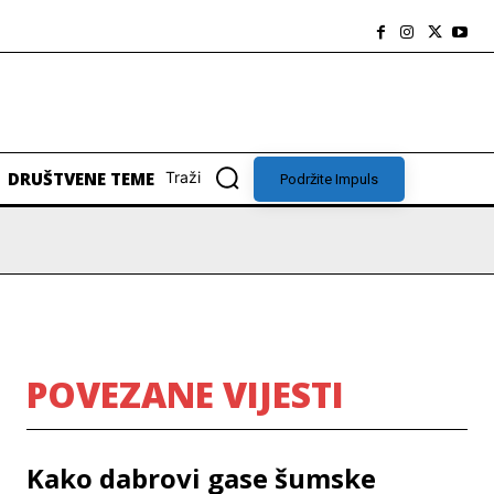
DRUŠTVENE TEME
Traži
Podržite Impuls
POVEZANE VIJESTI
Kako dabrovi gase šumske