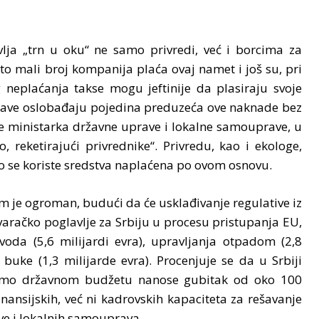
lja „trn u oku“ ne samo privredi, već i borcima za
to mali broj kompanija plaća ovaj namet i još su, pri
g neplaćanja takse mogu jeftinije da plasiraju svoje
rave oslobađaju pojedina preduzeća ove naknade bez
že ministarka državne uprave i lokalne samouprave, u
reketirajući privrednike“. Privredu, kao i ekologe,
ko se koriste sredstva naplaćena po ovom osnovu.
lem je ogroman, budući da će usklađivanje regulative iz
ovaračko poglavlje za Srbiju u procesu pristupanja EU,
voda (5,6 milijardi evra), upravljanja otpadom (2,8
 buke (1,3 milijarde evra). Procenjuje se da u Srbiji
 samo državnom budžetu nanose gubitak od oko 100
nansijskih, već ni kadrovskih kapaciteta za rešavanje
ve i lokalnih samouprava.