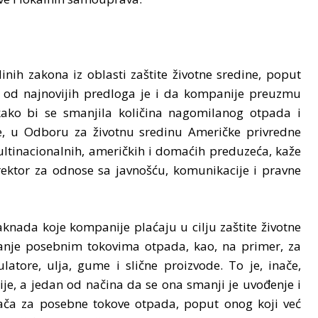
inih zakona iz oblasti zaštite životne sredine, poput
od najnovijih predloga je i da kompanije preuzmu
ako bi se smanjila količina nagomilanog otpada i
ive, u Odboru za životnu sredinu Američke privredne
tinacionalnih, američkih i domaćih preduzeća, kaže
ktor za odnose sa javnošću, komunikacije i pravne
naknada koje kompanije plaćaju u cilju zaštite životne
anje posebnim tokovima otpada, kao, na primer, za
latore, ulja, gume i slične proizvode. To je, inače,
je, a jedan od načina da se ona smanji je uvođenje i
ča za posebne tokove otpada, poput onog koji već