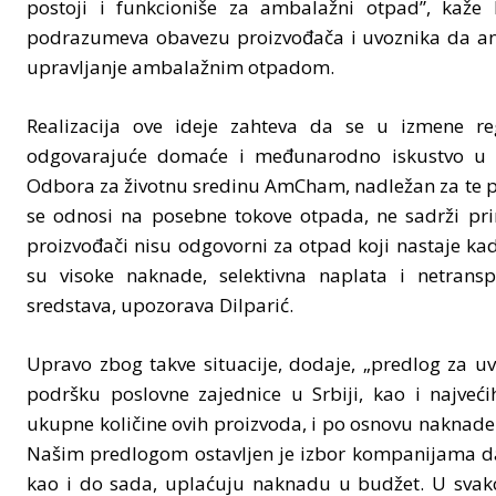
postoji i funkcioniše za ambalažni otpad”, kaže
podrazumeva obavezu proizvođača i uvoznika da anga
upravljanje ambalažnim otpadom.
Realizacija ove ideje zahteva da se u izmene regu
odgovarajuće domaće i međunarodno iskustvo u ovo
Odbora za životnu sredinu AmCham, nadležan za te po
se odnosi na posebne tokove otpada, ne sadrži pri
proizvođači nisu odgovorni za otpad koji nastaje kad
su visoke naknade, selektivna naplata i netransp
sredstava, upozorava Dilparić.
Upravo zbog takve situacije, dodaje, „predlog za u
podršku poslovne zajednice u Srbiji, kao i najve
ukupne količine ovih proizvoda, i po osnovu naknade
Našim predlogom ostavljen je izbor kompanijama da 
kao i do sada, uplaćuju naknadu u budžet. U svako