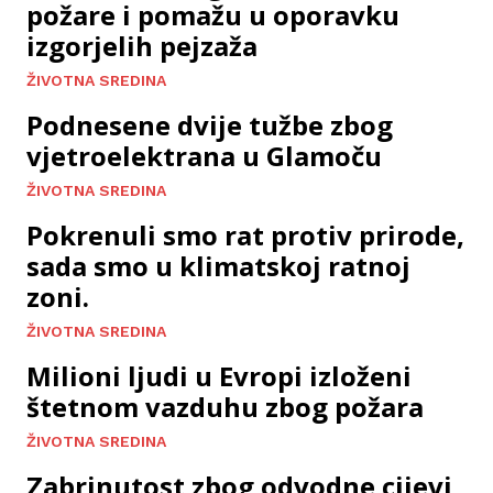
požare i pomažu u oporavku
izgorjelih pejzaža
ŽIVOTNA SREDINA
Podnesene dvije tužbe zbog
vjetroelektrana u Glamoču
ŽIVOTNA SREDINA
Pokrenuli smo rat protiv prirode,
sada smo u klimatskoj ratnoj
zoni.
ŽIVOTNA SREDINA
Milioni ljudi u Evropi izloženi
štetnom vazduhu zbog požara
ŽIVOTNA SREDINA
Zabrinutost zbog odvodne cijevi