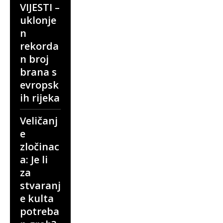
VIJESTI –
uklonje
n
rekorda
n broj
brana s
evropsk
ih rijeka
Veličanj
e
zločinac
a: Je li
za
stvaranj
e kulta
potreba