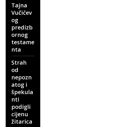
Tajna
Vučićev
og
predizb
ornog
testame
nta
Strah
od
nepozn
atog i
špekula
nti
podigli
cijenu
žitarica