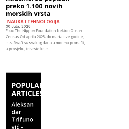
preko 1.100 novih
morskih vrsta
NAUKA I TEHNOLOGIJA
30 Jula, 2026
Foto: The Nippon Foundation-Nekton Ocean
Census Od aprila 2025. do marta ove godine,
istraživači su svakog dana u morima pronašli,
u prosjeku, tri vrste koje...
POPULAR
ARTICLES
Aleksan
dar
Trifuno
vić –