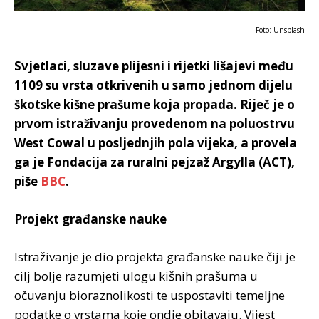
Foto: Unsplash
Svjetlaci, sluzave plijesni i rijetki lišajevi među
1109 su vrsta otkrivenih u samo jednom dijelu
škotske kišne prašume koja propada. Riječ je o
prvom istraživanju provedenom na poluostrvu
West Cowal u posljednjih pola vijeka, a provela
ga je Fondacija za ruralni pejzaž Argylla (ACT),
piše
BBC
.
Projekt građanske nauke
Istraživanje je dio projekta građanske nauke čiji je
cilj bolje razumjeti ulogu kišnih prašuma u
očuvanju bioraznolikosti te uspostaviti temeljne
podatke o vrstama koje ondje obitavaju. Vijest