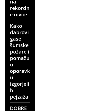
na
rekordn
e nivoe
Kako
dabrovi
gase
šumske
požare i
pomažu
u
oporavk
u
izgorjeli
h
pejzaža
DOBRE