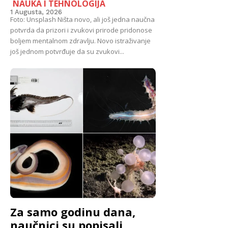
NAUKA I TEHNOLOGIJA
1 Augusta, 2026
Foto: Unsplash Ništa novo, ali još jedna naučna
potvrda da prizori i zvukovi prirode pridonose
boljem mentalnom zdravlju. Novo istraživanje
još jednom potvrđuje da su zvukovi...
Za samo godinu dana,
naučnici su popisali