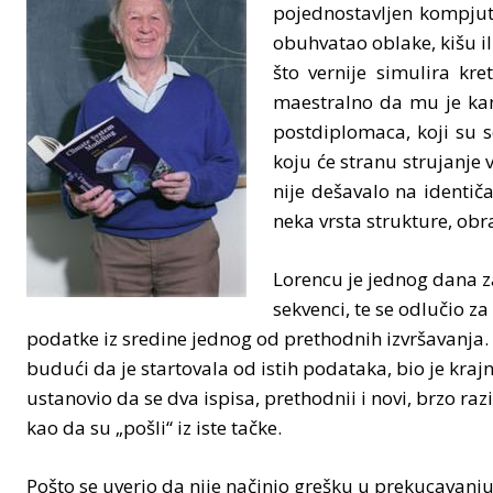
pojednostavljen kompjut
obuhvatao oblake, kišu il
što vernije simulira kr
maestralno da mu je kan
postdiplomaca, koji su s
koju će stranu strujanje
nije dešavalo na identiča
neka vrsta strukture, obr
Lorencu je jednog dana za
sekvenci, te se odlučio z
podatke iz sredine jednog od prethodnih izvršavanja. Pr
budući da je startovala od istih podataka, bio je kraj
ustanovio da se dva ispisa, prethodnii i novi, brzo raz
kao da su „pošli“ iz iste tačke.
Pošto se uverio da nije načinio grešku u prekucavanju