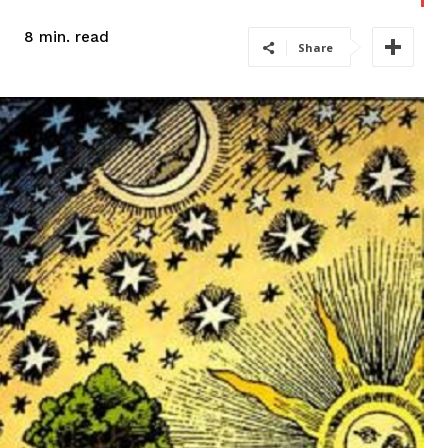
read
8
min.
Share