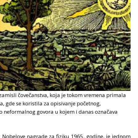
h zamisli čovečanstva, koja je tokom vremena primala
, gde se koristila za opisivanje početnog,
do neformalnog govora u kojem i danas označava
 Nobelove nagrade za fiziku 1965. godine, je jednom