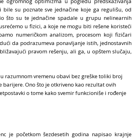
ine ogromnog optimizma u pogledu predskazivanja
i bile su poznate sve jednačine koje ga regulišu, od
o što su te jednačine spadale u grupu nelinearnih
usrećemo u fizici, a koje ne mogu biti rešene koristeći
pamo numeričkom analizom, procesom koji fizičari
udući da podrazumeva ponavljanje istih, jednostavnih
bližavajući pravom rešenju, ali ga, u opštem slučaju,
a u razumnom vremenu obavi bez greške toliki broj
 barijere. Ono što je otkriveno kao rezultat ovih
retpostavki o tome kako svemir funkcioniše i rođenje
nc je početkom šezdesetih godina napisao krajnje