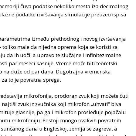
j memoriji čuva podatke nekoliko mesta iza decimalnog
 polazne podatke izvršavanja simulacije preuzeo ispisa
im parametrima između prethodnog i novog izvršavanja
toliko male da nijedna oprema koja se koristi za
u da ih uoči; a upravo te slučajne i infinitezimalne
sti par meseci kasnije. Vreme može biti teoretski
ivo na duže od par dana. Dugotrajna vremenska
 za to je povratna sprega.
edstavlja mikrofonija, prodoran zvuk koji možete čuti
najtiši zvuk iz zvučnika koji mikrofon „uhvati“ biva
mituje glasnije, pa ga i mikrofon prosleđuje pojačalu
enutu mikrofoniju. Postoji mnogo ovakvih povratnih
m sunčanog dana u Engleskoj, zemlja se zagreva, a