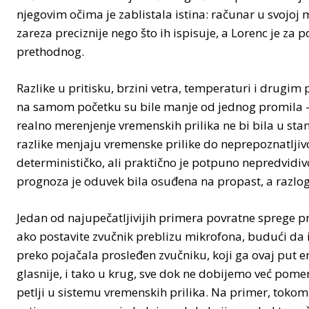
njegovim očima je zablistala istina: računar u svojo
zareza preciznije nego što ih ispisuje, a Lorenc je za
prethodnog.
Razlike u pritisku, brzini vetra, temperaturi i drug
na samom početku su bile manje od jednog promila – 
realno merenjenje vremenskih prilika ne bi bila u stanj
razlike menjaju vremenske prilike do neprepoznatljivo
determinističko, ali praktično je potpuno nepredvid
prognoza je oduvek bila osuđena na propast, a razlog
Jedan od najupečatljivijih primera povratne sprege pr
ako postavite zvučnik preblizu mikrofona, budući da i 
preko pojačala prosleđen zvučniku, koji ga ovaj put e
glasnije, i tako u krug, sve dok ne dobijemo već pom
petlji u sistemu vremenskih prilika. Na primer, toko