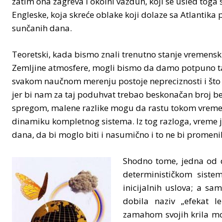
zatim ona zagreva i okolni vazduh, koji se usled toga 
Engleske, koja skreće oblake koji dolaze sa Atlantika
sunčanih dana.
Teoretski, kada bismo znali trenutno stanje vremensk
Zemljine atmosfere, mogli bismo da damo potpuno ta
svakom naučnom merenju postoje nepreciznosti i što 
jer bi nam za taj poduhvat trebao beskonačan broj 
spregom, malene razlike mogu da rastu tokom vreme
dinamiku kompletnog sistema. Iz tog razloga, vreme j
dana, da bi moglo biti i nasumično i to ne bi promenil
Shodno tome, jedna od d
determinističkom sistem
inicijalnih uslova; a sam
dobila naziv „efekat l
zamahom svojih krila mož