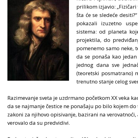
prilikom izjavio: „Fizičar
šta će se sledeće desiti?
pokazali izuzetno usp
sistema: od planeta koj
projektila, do predviđ
pomenemo samo neke, te 
da se ponaša kao jedan v
jednog dana sve jednač
(teoretski posmatrano) 
trenutno stanje celog sv
Razimevanje sveta je uzdrmano početkom XX veka kad
da se najmanje čestice ne ponašaju po bilo kojem do
zakoni za njihovo opisivanje, bazirani na verovatnoći, 
verovalo da su predvidivi.