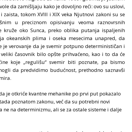
i vole da zamišljaju kako je dovoljno reći: ovo su uslovi,
“ i zaista, tokom XVIII i XIX veka Njutnovi zakoni su se
ešnim u preciznom opisivanju veoma raznovrsnih
e kruže oko Sunca, preko oblika putanja ispaljenih
anja okeanskih plima i oseka mesecima unapred, da
je verovanje da je svemir potpuno determinističan i
eliki časovnik bilo opšte prihvaćeno, kao i to da će
ine koje „regulišu“ svemir biti poznate, pa bismo
mogli da predvidimo budućnost, prethodno saznavši
emira.
a je otkriće kvantne mehanike po prvi put pokazalo
 tada poznatom zakonu, već da su potrebni novi
a ne na determinizmu, ali se za ostale sisteme i dalje