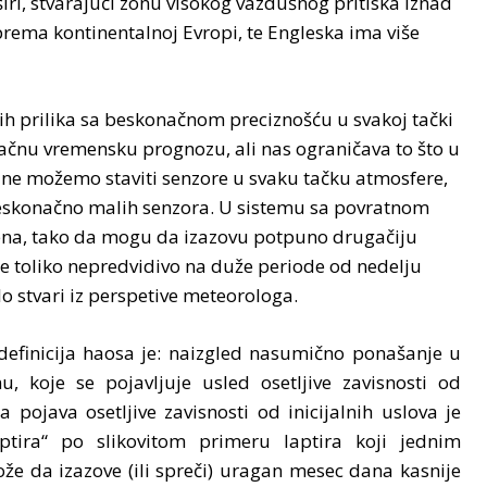
širi, stvarajući zonu visokog vazdušnog pritiska iznad
 prema kontinentalnoj Evropi, te Engleska ima više
ih prilika sa beskonačnom preciznošću u svakoj tački
čnu vremensku prognozu, ali nas ograničava to što u
ne možemo staviti senzore u svaku tačku atmosfere,
beskonačno malih senzora. U sistemu sa povratnom
na, tako da mogu da izazovu potpuno drugačiju
e toliko nepredvidivo na duže periode od nedelju
o stvari iz perspetive meteorologa.
efinicija haosa je: naizgled nasumično ponašanje u
u, koje se pojavljuje usled osetljive zavisnosti od
a pojava osetljive zavisnosti od inicijalnih uslova je
eptira“ po slikovitom primeru laptira koji jednim
e da izazove (ili spreči) uragan mesec dana kasnije