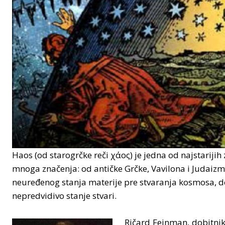
Haos (od starogrčke reči χάος) je jedna od najstariji
mnoga značenja: od antičke Grčke, Vavilona i Judaizma
neuređenog stanja materije pre stvaranja kosmosa, 
nepredvidivo stanje stvari.
Ričard Fejnman, dobitnik