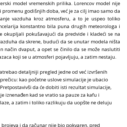
erski model vremenskih prilika. Lorencov model nije
i promenu godišnjih doba, već je za cilj imao samo da
etanje vazduha kroz atmosferu, a to je uspeo toliko
celarija konstantno bila puna drugih meteorologa i
e okupljali pokušavajući da predvide i kladeći se na
 vazduha da skrene, budući da se unutar modela ništa
n način dvaput, a opet se činilo da se može naslutiti
azaca koji se u atmosferi pojavljuju, a zatim nestaju.
trebao detaljniji pregled jedne od već izvršenih
a prečicu: kao početne uslove simulacije je ubacio
etpostavivši da će dobiti isti rezultat simulacije,
nje iznenađen kad se vratio sa pauze za kafu i
ilaze, a zatim i toliko razlikuju da uopšte ne deluju
 brojeva i da računar nije bio pokvaren, pred