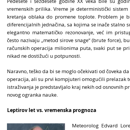
Pedesete i šezdesete godine XX veka bile su god
vremenskih prilika. Vreme je deterministički sistem 
kretanja oblaka do promene toplote. Problem je bi
diferencijalnih jednačina, sa kojima se inače stalno s
elegantno matematičko rezonovanje, već im pristu
često nazivaju „metod sirove snage“ (brute force), b
računskih operacija milionima puta, svaki put se pri
nikad ne dostižući u potpunosti.
Naravno, teško da bi se moglo očekivati od čoveka d
operacija, ali su prvi kompjuteri omogućili prelazak te
istraživanja je predstavljalo kraj nekih od osnovnih p
novog ogranka nauke.
Leptirov let vs. vremenska prognoza
Meteorolog Edvard Lore