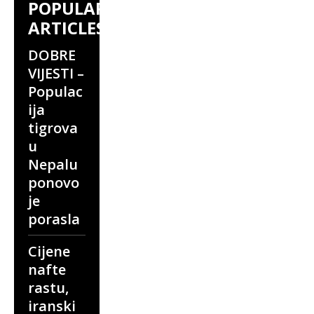
POPULAR
ARTICLES
DOBRE
VIJESTI –
Populac
ija
tigrova
u
Nepalu
ponovo
je
porasla
Cijene
nafte
rastu,
iranski