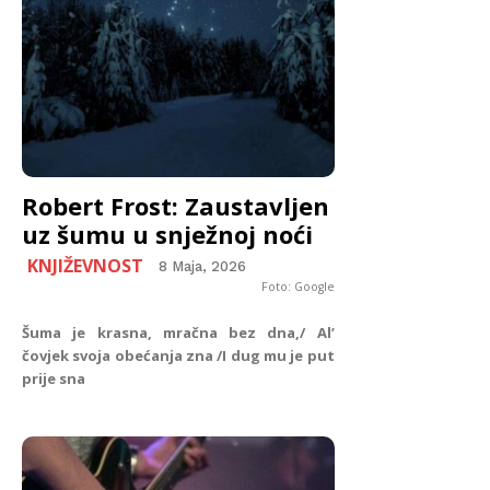
Robert Frost: Zaustavljen
uz šumu u snježnoj noći
KNJIŽEVNOST
8 Maja, 2026
Foto: Google
Šuma je krasna, mračna bez dna,/ Al’
čovjek svoja obećanja zna /I dug mu je put
prije sna