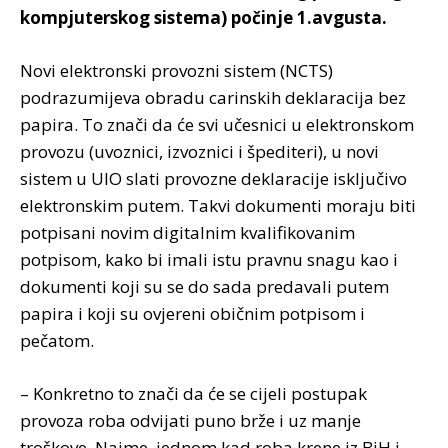
kompjuterskog sistema) počinje 1.avgusta.
Novi elektronski provozni sistem (NCTS)
podrazumijeva obradu carinskih deklaracija bez
papira. To znači da će svi učesnici u elektronskom
provozu (uvoznici, izvoznici i špediteri), u novi
sistem u UIO slati provozne deklaracije isključivo
elektronskim putem. Takvi dokumenti moraju biti
potpisani novim digitalnim kvalifikovanim
potpisom, kako bi imali istu pravnu snagu kao i
dokumenti koji su se do sada predavali putem
papira i koji su ovjereni običnim potpisom i
pečatom.
– Konkretno to znači da će se cijeli postupak
provoza roba odvijati puno brže i uz manje
troškove. Naime, jednom kad roba krene iz BiH i