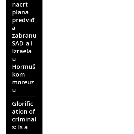
nacrt
plana
predviđ
a
zabranu
SAD-a i
Izraela
u
Hormuš
kom
moreuz
u
Glorific
ation of
criminal
s: Is a