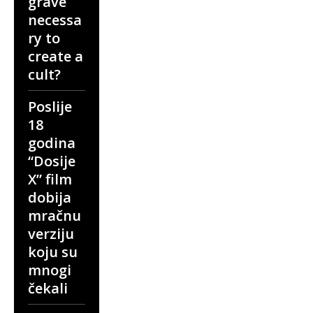
grave
necessa
ry to
create a
cult?
Poslije
18
godina
“Dosije
X” film
dobija
mračnu
verziju
koju su
mnogi
čekali