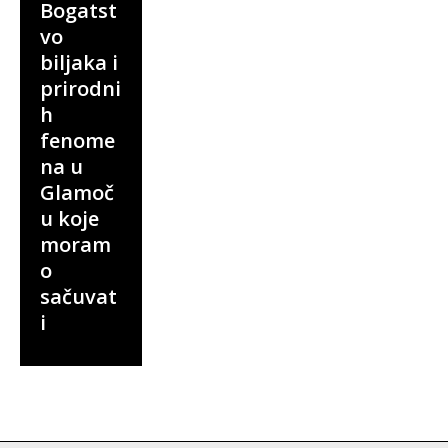
Bogatst
vo
biljaka i
prirodni
h
fenome
na u
Glamoč
u koje
moram
o
sačuvat
i