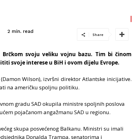
read
2
min.
Share
u Brčkom svoju veliku vojnu bazu. Tim bi činom
titi svoje interese u BiH i ovom dijelu Evrope.
Damon Wilson), izvršni direktor Atlantske inicijative.
ati na američku spoljnu politiku.
 glavnom gradu SAD okupila ministre spoljnih poslova
mogućem pojačanom angažmanu SAD u regionu.
 većeg skupa posvećenog Balkanu. Ministri su imali
redsjednika Donalda Trampa, senatorima i