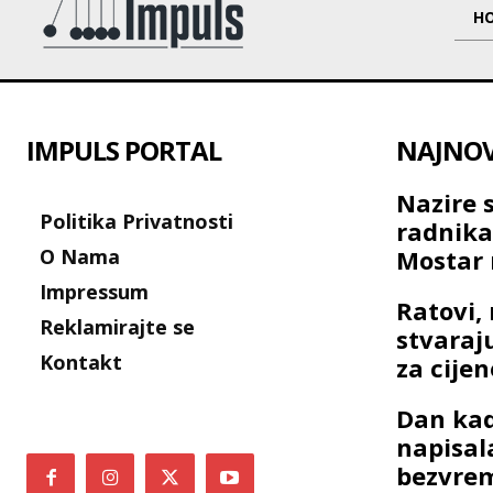
H
IMPULS PORTAL
NAJNOVI
Nazire 
Politika Privatnosti
radnik
O Nama
Mostar 
Impressum
Ratovi, 
Reklamirajte se
stvaraj
Kontakt
za cije
Dan kad
napisal
bezvre