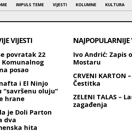
OME
IMPULS TEME
VIJESTI
KOLUMNE
KULTURA
JE VIJESTI
NAJPOPULARNIJE V
se povratak 22
Ivo Andrić: Zapis 
a Komunalnog
Mostaru
na posao
CRVENI KARTON –
nafta i El Ninjo
Čestitka
u “savršenu oluju”
ZELENI TALAS – L
ne hrane
zagađenja
a je Doli Parton
a dva
menska hita