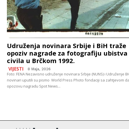
Udruženja novinara Srbije i BiH traže
opoziv nagrade za fotografiju ubistva
civila u Brčkom 1992.
VIJESTI
8 Maja, 2026
Foto: FENA Nezavisno udruženje novinara Srbije (NUNS) i Udruženje B
novinari uputili su pismo World Press Photo fondaciji sa zahtjevom d
opozovu nagradu Spot News...