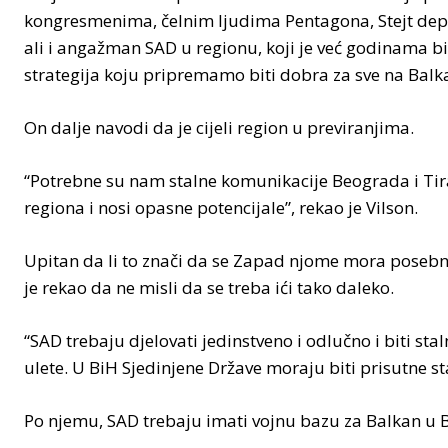
kongresmenima, čelnim ljudima Pentagona, Stejt depa
ali i angažman SAD u regionu, koji je već godinama bi
strategija koju pripremamo biti dobra za sve na Balka
On dalje navodi da je cijeli region u previranjima.
“Potrebne su nam stalne komunikacije Beograda i Tiran
regiona i nosi opasne potencijale”, rekao je Vilson.
Upitan da li to znači da se Zapad njome mora posebno 
je rekao da ne misli da se treba ići tako daleko.
“SAD trebaju djelovati jedinstveno i odlučno i biti s
ulete. U BiH Sjedinjene Države moraju biti prisutne st
Po njemu, SAD trebaju imati vojnu bazu za Balkan u 