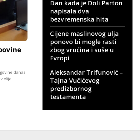
Dan kada je Doli Parton
napisala dva
bezvremenska hita
Cijene maslinovog ulja
ponovo bi mogle rasti
povine
zbog vrućina i suše u
Evropi
Aleksandar Trifunović –
egovine danas
 Alije
Tajna Vučićevog
predizbornog
testamenta