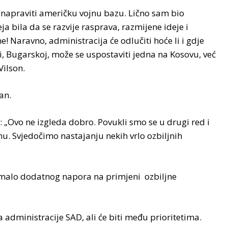
 napraviti američku vojnu bazu. Lično sam bio
a bila da se razvije rasprava, razmijene ideje i
! Naravno, administracija će odlučiti hoće li i gdje
, Bugarskoj, može se uspostaviti jedna na Kosovu, već
Vilson.
kan.
u: „Ovo ne izgleda dobro. Povukli smo se u drugi red i
u. Svjedočimo nastajanju nekih vrlo ozbiljnih
e malo dodatnog napora na primjeni ozbiljne
 administracije SAD, ali će biti među prioritetima.