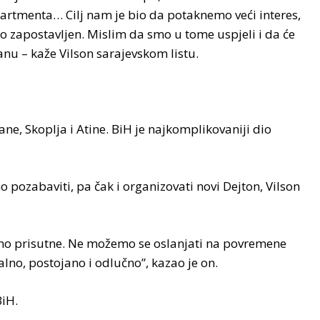
rtmenta… Cilj nam je bio da potaknemo veći interes,
o zapostavljen. Mislim da smo u tome uspjeli i da će
nu – kaže Vilson sarajevskom listu.
e, Skoplja i Atine. BiH je najkomplikovaniji dio
pozabaviti, pa čak i organizovati novi Dejton, Vilson
talno prisutne. Ne možemo se oslanjati na povremene
alno, postojano i odlučno”, kazao je on.
BiH.