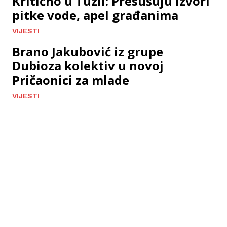
Kritično u Tuzli: Presušuju izvori
pitke vode, apel građanima
VIJESTI
Brano Jakubović iz grupe
Dubioza kolektiv u novoj
Pričaonici za mlade
VIJESTI