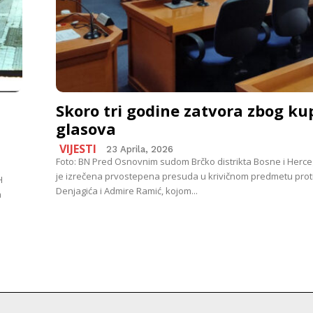
Skoro tri godine zatvora zbog ku
glasova
VIJESTI
23 Aprila, 2026
Foto: BN Pred Osnovnim sudom Brčko distrikta Bosne i Herc
je izrečena prvostepena presuda u krivičnom predmetu protiv
H
Denjagića i Admire Ramić, kojom...
a