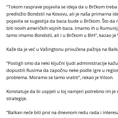
“Tokom rasprave pojavila se ideja da u Brčkom treba
predložio Bondstil na Kosovu, ali je naša primarna idej
pojavila se sugestija da baza bude u Brčkom. Što da ne
biti novih američkih vojnih baza. Imamo ih u Rumuniji
tamo imamo Bondstil, ali i u Brčkom u BiH”, kazao je 
Kaže da je već u Vašingtonu privučena pažnja na Bal
“Postigli smo da neki ključni ljudi administracije kaž
dopustili Rusima da započnu neke podle igre u region
problema. Moramo se tamo vratiti”, rekao je Vilson.
Konstatuje da bi uspjeli u toj namjeri potrebno im j
strategije.
“Balkan neće biti prvi na dnevnom redu rada i interesa