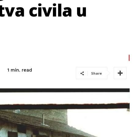
tva civila u
read
1
min.
Share