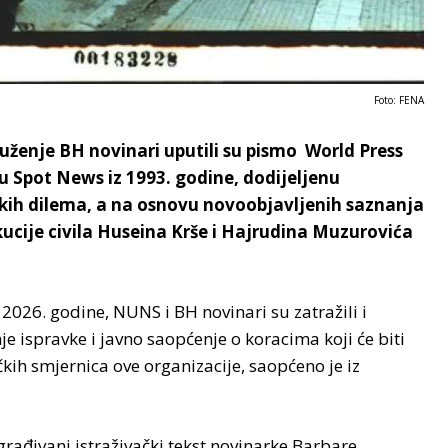
Foto: FENA
uženje BH novinari uputili su pismo World Press
 Spot News iz 1993. godine, dodijeljenu
čkih dilema, a na osnovu novoobjavljenih saznanja
ucije civila Huseina Krše i Hajrudina Muzurovića
026. godine, NUNS i BH novinari su zatražili i
je ispravke i javno saopćenje o koracima koji će biti
kih smjernica ove organizacije, saopćeno je iz
rađivani istraživački tekst novinarke Barbare