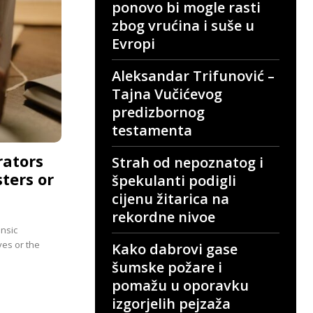
ponovo bi mogle rasti
zbog vrućina i suše u
Evropi
Aleksandar Trifunović –
Tajna Vučićevog
predizbornog
testamenta
rators
Strah od nepoznatog i
ters or
špekulanti podigli
cijenu žitarica na
rekordne nivoe
ensic
ves or the
Kako dabrovi gase
šumske požare i
pomažu u oporavku
izgorjelih pejzaža