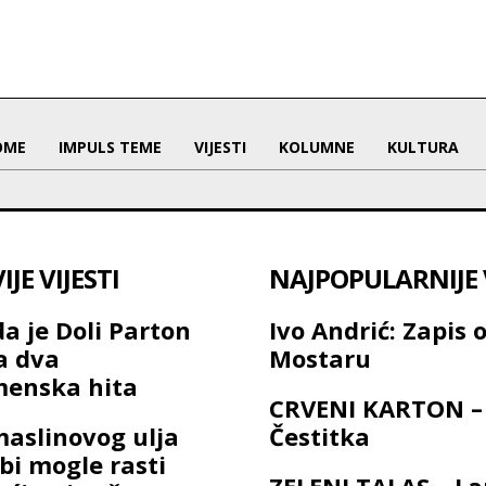
OME
IMPULS TEME
VIJESTI
KOLUMNE
KULTURA
JE VIJESTI
NAJPOPULARNIJE V
a je Doli Parton
Ivo Andrić: Zapis 
a dva
Mostaru
menska hita
CRVENI KARTON –
maslinovog ulja
Čestitka
bi mogle rasti
ZELENI TALAS – L