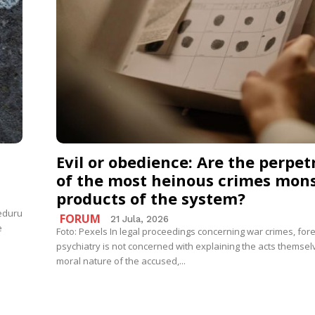
Evil or obedience: Are the perpet
of the most heinous crimes mons
products of the system?
eduru
FORUM
21 Jula, 2026
e
Foto: Pexels In legal proceedings concerning war crimes, for
psychiatry is not concerned with explaining the acts themsel
moral nature of the accused,...