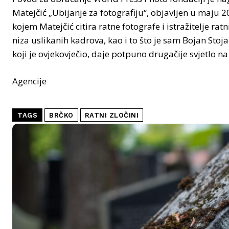
Matejčić „Ubijanje za fotografiju“, objavljen u maju 2
kojem Matejčić citira ratne fotografe i istražitelje ratn
niza uslikanih kadrova, kao i to što je sam Bojan Sto
koji je ovjekovječio, daje potpuno drugačije svjetlo n
Agencije
TAGS
BRČKO
RATNI ZLOČINI