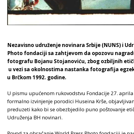
Nezavisno udruženje novinara Srbije (NUNS) i Udr
Photo fondaciji sa zahtjevom da opozovu nagradu
fotografu Bojanu Stojanoviću, zbog ozbiljnih eti
u vezi sa okolnostima nastanka fotografija egzek
u Brčkom 1992. godine.
U pismu upućenom rukovodstvu Fondacije 27. aprila 2
formalno izvinjenje porodici Huseina Krše, objavljivan
preduzeti kako bi se obezbjedilo puno poštovanje etič
Udruženja BH novinari.
Povod za obraćanje World Press Photo fondaciji je nag