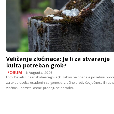
Veličanje zločinaca: Je li za stvaranje
kulta potreban grob?
FORUM
6 Augusta, 2026
Foto: Pexels Bosanskohercegovački zakon ne poznaje posebnu proc
za ukop osoba osuđenih za genocid, zločine protiv čovječnosti ili ratn
zločine. Posmrtni ostaci predaju se porodici...