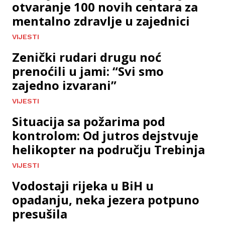
otvaranje 100 novih centara za
mentalno zdravlje u zajednici
VIJESTI
Zenički rudari drugu noć
prenoćili u jami: “Svi smo
zajedno izvarani”
VIJESTI
Situacija sa požarima pod
kontrolom: Od jutros dejstvuje
helikopter na području Trebinja
VIJESTI
Vodostaji rijeka u BiH u
opadanju, neka jezera potpuno
presušila