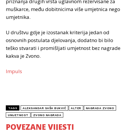
priznanja drugih vrsta uglavnom rezervisane za
muškarce, među dobitnicima više umjetnica nego
umjetnika.
U društvu gdje je izostanak kriterija jedan od
osnovnih postulata djelovanja, dodatno bi bilo
teško stvarati i promišljati umjetnost bez nagrade
kakva je Zvono.
Impuls
TAGS
ALEKSANDAR SAŠA BUKVIĆ
ALTER
NAGRADA ZVONO
UMJETNOST
ZVONO NAGRADA
POVEZANE VIJESTI