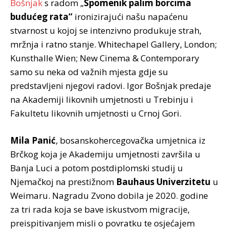
Bošnjak
s radom „
Spomenik palim borcima
budućeg rata“
ironizirajući našu napaćenu
stvarnost u kojoj se intenzivno produkuje strah,
mržnja i ratno stanje. Whitechapel Gallery, London;
Kunsthalle Wien; New Cinema & Contemporary
samo su neka od važnih mjesta gdje su
predstavljeni njegovi radovi. Igor Bošnjak predaje
na Akademiji likovnih umjetnosti u Trebinju i
Fakultetu likovnih umjetnosti u Crnoj Gori.
Mila Panić
, bosanskohercegovačka umjetnica iz
Brčkog koja je Akademiju umjetnosti završila u
Banja Luci a potom postdiplomski studij u
Njemačkoj na prestižnom
Bauhaus Univerzitetu
u
Weimaru. Nagradu Zvono dobila je 2020. godine
za tri rada koja se bave iskustvom migracije,
preispitivanjem misli o povratku te osjećajem