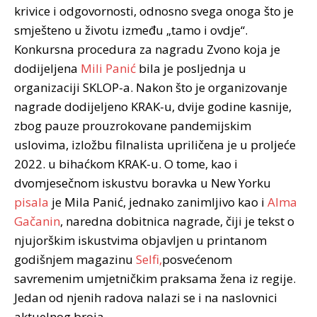
krivice i odgovornosti, odnosno svega onoga što je
smješteno u životu između „tamo i ovdje“.
Konkursna procedura za nagradu Zvono koja je
dodijeljena
Mili Panić
bila je posljednja u
organizaciji SKLOP-a. Nakon što je organizovanje
nagrade dodijeljeno KRAK-u, dvije godine kasnije,
zbog pauze prouzrokovane pandemijskim
uslovima, izložbu filnalista upriličena je u proljeće
2022. u bihaćkom KRAK-u. O tome, kao i
dvomjesečnom iskustvu boravka u New Yorku
pisala
je Mila Panić, jednako zanimljivo kao i
Alma
Gačanin
, naredna dobitnica nagrade, čiji je tekst o
njujorškim iskustvima objavljen u printanom
godišnjem magazinu
Selfi,
posvećenom
savremenim umjetničkim praksama žena iz regije.
Jedan od njenih radova nalazi se i na naslovnici
aktuelnog broja.