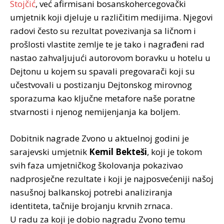
Stojčić
, već afirmisani bosanskohercegovački
umjetnik koji djeluje u različitim medijima. Njegovi
radovi često su rezultat povezivanja sa ličnom i
prošlosti vlastite zemlje te je tako i nagrađeni rad
nastao zahvaljujući autorovom boravku u hotelu u
Dejtonu u kojem su spavali pregovarači koji su
učestvovali u postizanju Dejtonskog mirovnog
sporazuma kao ključne metafore naše poratne
stvarnosti i njenog nemijenjanja ka boljem.
Dobitnik nagrade Zvono u aktuelnoj godini je
sarajevski umjetnik
Kemil Bekteši
, koji je tokom
svih faza umjetničkog školovanja pokazivao
nadprosječne rezultate i koji je najposvećeniji našoj
nasušnoj balkanskoj potrebi analiziranja
identiteta, tačnije brojanju krvnih zrnaca.
U radu za koji je dobio nagradu Zvono temu