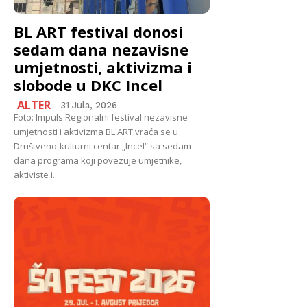
BL ART festival donosi
sedam dana nezavisne
umjetnosti, aktivizma i
slobode u DKC Incel
ALTER
31 Jula, 2026
Foto: Impuls Regionalni festival nezavisne
umjetnosti i aktivizma BL ART vraća se u
Društveno-kulturni centar „Incel“ sa sedam
dana programa koji povezuje umjetnike,
aktiviste i...