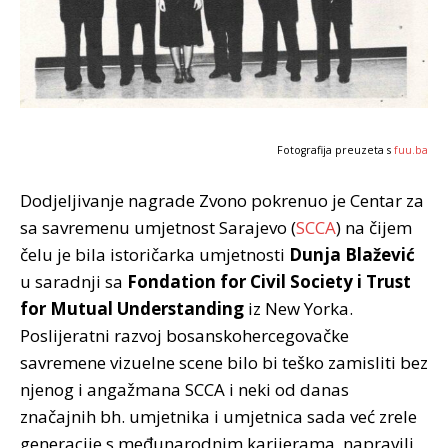
Fotografija preuzeta s
fuu.ba
Dodjeljivanje nagrade Zvono pokrenuo je Centar za
sa savremenu umjetnost Sarajevo (
SCCA
) na čijem
čelu je bila istoričarka umjetnosti
Dunja Blažević
u saradnji sa
Fondation for Civil Society i Trust
for Mutual Understanding
iz New Yorka.
Poslijeratni razvoj bosanskohercegovačke
savremene vizuelne scene bilo bi teško zamisliti bez
njenog i angažmana SCCA i neki od danas
značajnih bh. umjetnika i umjetnica sada već zrele
generacije s međunarodnim karijerama, napravili