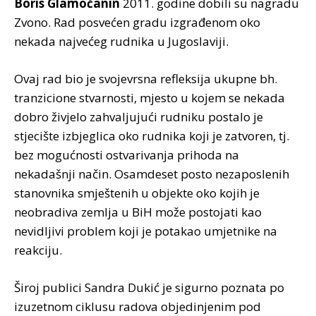
Boris Glamočanin
2011. godine dobili su nagradu
Zvono. Rad posvećen gradu izgrađenom oko
nekada najvećeg rudnika u Jugoslaviji.
Ovaj rad bio je svojevrsna refleksija ukupne bh.
tranzicione stvarnosti, mjesto u kojem se nekada
dobro živjelo zahvaljujući rudniku postalo je
stjecište izbjeglica oko rudnika koji je zatvoren, tj.
bez mogućnosti ostvarivanja prihoda na
nekadašnji način. Osamdeset posto nezaposlenih
stanovnika smještenih u objekte oko kojih je
neobradiva zemlja u BiH može postojati kao
nevidljivi problem koji je potakao umjetnike na
reakciju.
Široj publici Sandra Dukić je sigurno poznata po
izuzetnom ciklusu radova objedinjenim pod