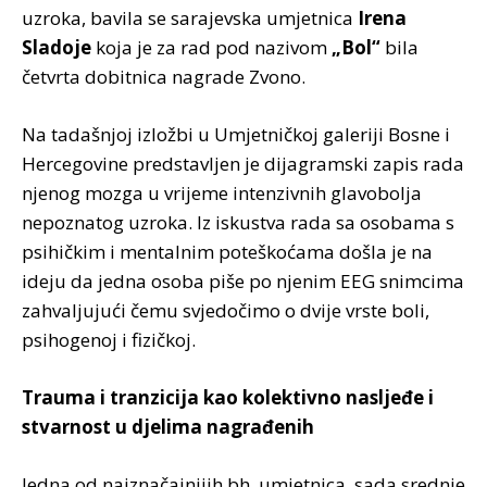
uzroka, bavila se sarajevska umjetnica
Irena
Sladoje
koja je za rad pod nazivom
„Bol“
bila
četvrta dobitnica nagrade Zvono.
Na tadašnjoj izložbi u Umjetničkoj galeriji Bosne i
Hercegovine predstavljen je dijagramski zapis rada
njenog mozga u vrijeme intenzivnih glavobolja
nepoznatog uzroka. Iz iskustva rada sa osobama s
psihičkim i mentalnim poteškoćama došla je na
ideju da jedna osoba piše po njenim EEG snimcima
zahvaljujući čemu svjedočimo o dvije vrste boli,
psihogenoj i fizičkoj.
Trauma i tranzicija kao kolektivno nasljeđe i
stvarnost u djelima nagrađenih
Jedna od najznačajnijih bh. umjetnica, sada srednje