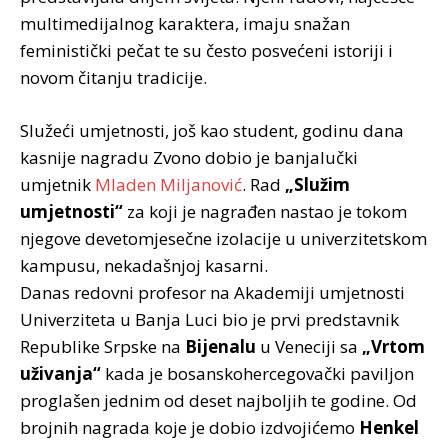
multimedijalnog karaktera, imaju snažan
feministički pečat te su često posvećeni istoriji i
novom čitanju tradicije.
Služeći umjetnosti, još kao student, godinu dana
kasnije nagradu Zvono dobio je banjalučki
umjetnik
Mladen Miljanović
. Rad
„Služim
umjetnosti“
za koji je nagrađen nastao je tokom
njegove devetomjesečne izolacije u univerzitetskom
kampusu, nekadašnjoj kasarni.
Danas redovni profesor na Akademiji umjetnosti
Univerziteta u Banja Luci bio je prvi predstavnik
Republike Srpske na
Bijenalu
u Veneciji sa
„Vrtom
uživanja“
kada je bosanskohercegovački paviljon
proglašen jednim od deset najboljih te godine. Od
brojnih nagrada koje je dobio izdvojićemo
Henkel