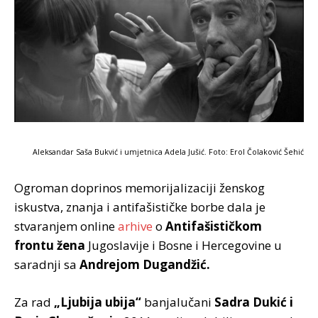
Aleksandar Saša Bukvić i umjetnica Adela Jušić. Foto: Erol Čolaković Šehić
Ogroman doprinos memorijalizaciji ženskog
iskustva, znanja i antifašističke borbe dala je
stvaranjem online
arhive
o
Antifašističkom
frontu žena
Jugoslavije i Bosne i Hercegovine u
saradnji sa
Andrejom Dugandžić.
Za rad
„Ljubija ubija“
banjalučani
Sadra Dukić i