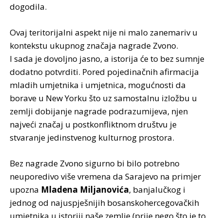
dogodila.
Ovaj teritorijalni aspekt nije ni malo zanemariv u
kontekstu ukupnog značaja nagrade Zvono.
I sada je dovoljno jasno, a istorija će to bez sumnje
dodatno potvrditi. Pored pojedinačnih afirmacija
mladih umjetnika i umjetnica, mogućnosti da
borave u New Yorku što uz samostalnu izložbu u
zemlji dobijanje nagrade podrazumijeva, njen
najveći značaj u postkonfliktnom društvu je
stvaranje jedinstvenog kulturnog prostora.
Bez nagrade Zvono sigurno bi bilo potrebno
neuporedivo više vremena da Sarajevo na primjer
upozna
Mladena Miljanovića
, banjalučkog i
jednog od najuspješnijih bosanskohercegovačkih
umjetnika u istoriji naše zemlje (prije nego što je to