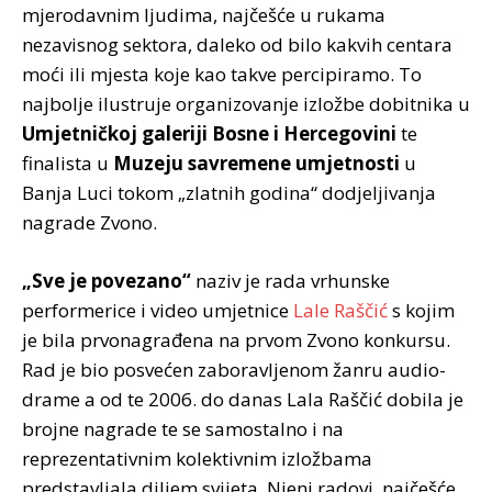
mjerodavnim ljudima, najčešće u rukama
nezavisnog sektora, daleko od bilo kakvih centara
moći ili mjesta koje kao takve percipiramo. To
najbolje ilustruje organizovanje izložbe dobitnika u
Umjetničkoj galeriji Bosne i Hercegovini
te
finalista u
Muzeju savremene umjetnosti
u
Banja Luci tokom „zlatnih godina“ dodjeljivanja
nagrade Zvono.
„Sve je povezano“
naziv je rada vrhunske
performerice i video umjetnice
Lale Raščić
s kojim
je bila prvonagrađena na prvom Zvono konkursu.
Rad je bio posvećen zaboravljenom žanru audio-
drame a od te 2006. do danas Lala Raščić dobila je
brojne nagrade te se samostalno i na
reprezentativnim kolektivnim izložbama
predstavljala diljem svijeta. Njeni radovi, najčešće