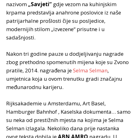
nazivom
„Savjeti“
gdje vezom na kuhinjskim
krpama predstavlja anahrone poslovice iz naše
patrijarhalne prošlosti čije su posljedice,
modernijih stilom „izvezene“ prisutne i u
sadašnjosti.
Nakon tri godine pauze u dodjeljivanju nagrade
zbog prethodno spomenutih mijena koje su Zvono
pratile, 2014. nagrađena je
Selma Selman
,
umjetnica koja u ovom trenutku gradi značajnu
međunarodnu karijeru.
Rijksakademie u Amsterdamu, Art Basel,
Hamburger Bahnhof , Kaselska dokumenta… samo
su neka od prestižnih mjesta na kojima je Selma
Selman izlagala. Nekoliko dana prije nastanka
ovog teksta dobila je
ABN AMRO
nagradu. U