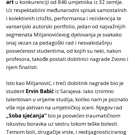
art
u konkurenciji od 846 umjetnika iz 32 zemlje.
Uz respektabilni međunarodni spisak samostalnih
i kolektivnih izložbi, performansa i rezidencija te
vanserijski autorski portfolio, jedan od najvažnijih
segmenata Miljanovićevog djelovanja je svakako
onaj vezan za pedagoški rad i nesvakidašnju
posvećenost studentima, od kojih su neki, nakon
profesora, takođe postali dobitnici nagrade Zvono i
njeni finalisti.
Isto kao Miljanović, i treći dobitnik nagrade bio je
student
Ervin Babić
iz Sarajeva. Iako iznimno
talentovan u vrijeme studija, koliko nam je poznato
više nije aktivan na umjetničkoj sceni. Njegov rad
„Soba sjećanja“
bio je posvećen traumatičnom
iskustvu boravka uz sestru tokom teške bolesti.
Temom boli, drugačije vrste, i nedijagnosticiranog