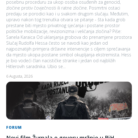
posebnu proceduru za ukop osoba osuđenih za genocid,
zločine protiv čovječnosti ili ratne zločine. Posmrtni ostaci
predaju se porodici kao i u svakom drugom slučaju. Međutim,
upravo nakon tog trenutka otvara se pitanje - šta kada grob
prestane biti mjesto privatnog sjećanja i postane prostor
političke mobilizacije, revizionizma i veličanja zločina? Piše:
Sanela Karaica Od uklanjanja grobova do prenamjene prostora
Slučaj Rudolfa Hessa često se navodi kao jedan od
najpoznatijih primjera državne intervencije s ciljem sprečavanja
da mjesto ukopa postane simbol okupljanja ekstremista. Hess
je bio vodeći član nacističke stranke i jedan od najbližih
Hitlerovih saradnika. Ubio se...
6 Augusta, 2026
FORUM
Novi film Žurnala o govoru mržnje u BiH –