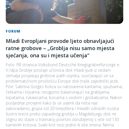
FORUM
Mladi Evropljani provode ljeto obnavljajući
ratne grobove – „Groblja nisu samo mjesta
sjećanja, ona su i mjesta učenja“
Foto: FB stranica Volksbund Deutsche Kriegsgräberfürsorge e.
V./dpa Groblje postaje učionica dok mladi ljudi iz sedam
zemalja posjećuju grobove palih vojnika, suočavajući se sa
problematičnom prošlošću Evrope dok traže zajednički jezik.
Piše: Sabrina Gorges Kolica su natovarena kantama, spužvama,
četkama i krpama, nesigurno balansirajući na grabljama,
lopatama, rukavicama, bocama s vodom i grickalicama. Nakon
posljednje provjere kako bi se uvjerili da ništa nije
zaboravljeno, grupa od 20 tinejdžera i mladih odraslih osoba
žustro kreće preko zapadnog groblja u Magdeburgu dok ne
stignu do staze u travnatoj površini obrubljenoj s više od 130
kamenih krstova. Svaki krst nosi jedno ili više imena. Nema