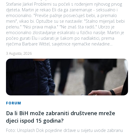
Stefanie Järkel Problemi su počeli s rođenjem njihovog prvog
djeteta. Martin je rekao Eli da ga zanemaruje - seksualno i
emocionalno. "Previše pažnje posvećuješ bebi, a premalo
meni", vikao bi. Optužbe su se nastavile: "Stalno mijenjaš bebi
pelenu." "Nisi prava majka." "Ne znaš šta radiš." Ubrzo je
emocionalno zlostavljanje eskaliralo u fizičko nasilje. Martin je
počeo gurati Elu i udarati je šakom po nadlaktici, prema
riječima Barbare Wittel, savjetnice njemačke nevladine...
3 Augusta, 2026
FORUM
Da li BiH može zabraniti društvene mreže
djeci ispod 15 godina?
Foto: Unsplash Dok pojedine države u svijetu uvode zabranu