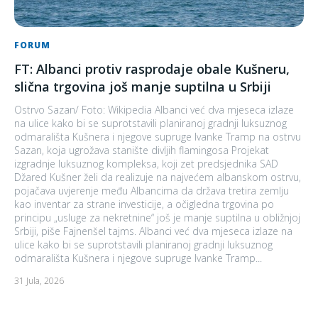
FORUM
FT: Albanci protiv rasprodaje obale Kušneru,
slična trgovina još manje suptilna u Srbiji
Ostrvo Sazan/ Foto: Wikipedia Albanci već dva mjeseca izlaze
na ulice kako bi se suprotstavili planiranoj gradnji luksuznog
odmarališta Kušnera i njegove supruge Ivanke Tramp na ostrvu
Sazan, koja ugrožava stanište divljih flamingosa Projekat
izgradnje luksuznog kompleksa, koji zet predsjednika SAD
Džared Kušner želi da realizuje na najvećem albanskom ostrvu,
pojačava uvjerenje među Albancima da država tretira zemlju
kao inventar za strane investicije, a očigledna trgovina po
principu „usluge za nekretnine“ još je manje suptilna u obližnjoj
Srbiji, piše Fajnenšel tajms. Albanci već dva mjeseca izlaze na
ulice kako bi se suprotstavili planiranoj gradnji luksuznog
odmarališta Kušnera i njegove supruge Ivanke Tramp...
31 Jula, 2026