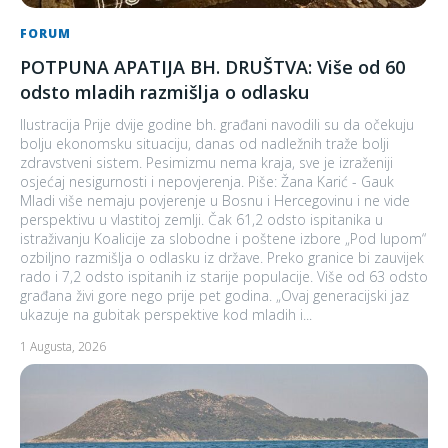
FORUM
POTPUNA APATIJA BH. DRUŠTVA: Više od 60
odsto mladih razmišlja o odlasku
Ilustracija Prije dvije godine bh. građani navodili su da očekuju
bolju ekonomsku situaciju, danas od nadležnih traže bolji
zdravstveni sistem. Pesimizmu nema kraja, sve je izraženiji
osjećaj nesigurnosti i nepovjerenja. Piše: Žana Karić - Gauk
Mladi više nemaju povjerenje u Bosnu i Hercegovinu i ne vide
perspektivu u vlastitoj zemlji. Čak 61,2 odsto ispitanika u
istraživanju Koalicije za slobodne i poštene izbore „Pod lupom“
ozbiljno razmišlja o odlasku iz države. Preko granice bi zauvijek
rado i 7,2 odsto ispitanih iz starije populacije. Više od 63 odsto
građana živi gore nego prije pet godina. „Ovaj generacijski jaz
ukazuje na gubitak perspektive kod mladih i...
1 Augusta, 2026