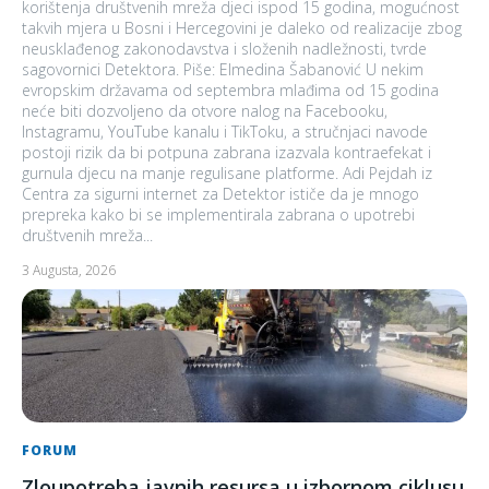
korištenja društvenih mreža djeci ispod 15 godina, mogućnost
takvih mjera u Bosni i Hercegovini je daleko od realizacije zbog
neusklađenog zakonodavstva i složenih nadležnosti, tvrde
sagovornici Detektora. Piše: Elmedina Šabanović U nekim
evropskim državama od septembra mlađima od 15 godina
neće biti dozvoljeno da otvore nalog na Facebooku,
Instagramu, YouTube kanalu i TikToku, a stručnjaci navode
postoji rizik da bi potpuna zabrana izazvala kontraefekat i
gurnula djecu na manje regulisane platforme. Adi Pejdah iz
Centra za sigurni internet za Detektor ističe da je mnogo
prepreka kako bi se implementirala zabrana o upotrebi
društvenih mreža...
3 Augusta, 2026
FORUM
Zloupotreba javnih resursa u izbornom ciklusu