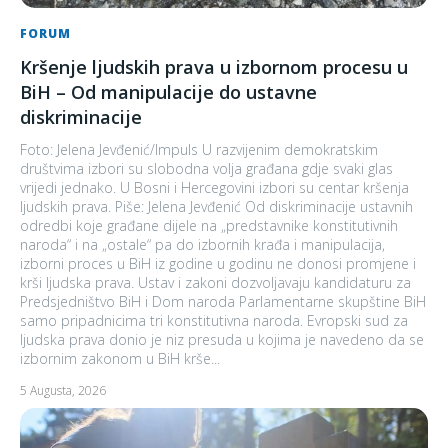
FORUM
Kršenje ljudskih prava u izbornom procesu u
BiH – Od manipulacije do ustavne
diskriminacije
Foto: Jelena Jevđenić/Impuls U razvijenim demokratskim
društvima izbori su slobodna volja građana gdje svaki glas
vrijedi jednako. U Bosni i Hercegovini izbori su centar kršenja
ljudskih prava. Piše: Jelena Jevđenić Od diskriminacije ustavnih
odredbi koje građane dijele na „predstavnike konstitutivnih
naroda“ i na „ostale“ pa do izbornih krađa i manipulacija,
izborni proces u BiH iz godine u godinu ne donosi promjene i
krši ljudska prava. Ustav i zakoni dozvoljavaju kandidaturu za
Predsjedništvo BiH i Dom naroda Parlamentarne skupštine BiH
samo pripadnicima tri konstitutivna naroda. Evropski sud za
ljudska prava donio je niz presuda u kojima je navedeno da se
izbornim zakonom u BiH krše...
5 Augusta, 2026