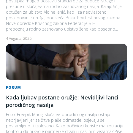
postupka mogao postaviti standarde za buduće istrage i
presude u slučajevima rodno zasnovanog nasilja. Kalajdžić je
optužen za ubistvo Aldine Jahić, kao i za neovlašteno
posjedovanje oružja, podsjeća Buka. Prvi test novog zakona
Nove odredbe Krivičnog zakona Federacije BiH
prepoznaju rodno zasnovano ubistvo žene kao posebno...
4 Augusta, 2026
FORUM
Kada ljubav postane oružje: Nevidljivi lanci
porodičnog nasilja
Foto: Freepik Mnogi slučajevi porodičnog nasilja ostaju
neprijavljeni jer se žrtve plaše odmazde, osjećaju se
posramljeno ili izolovano. Kako počinioci koriste manipulaciju i
kontrolu da bi svoje partnerke držali u nasilnim vezama? Piše: