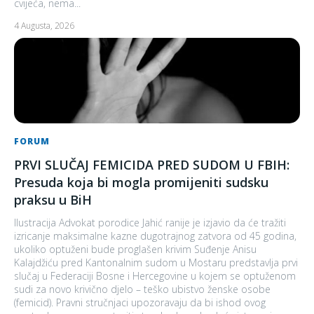
cvijeća, nema...
4 Augusta, 2026
FORUM
PRVI SLUČAJ FEMICIDA PRED SUDOM U FBIH:
Presuda koja bi mogla promijeniti sudsku
praksu u BiH
Ilustracija Advokat porodice Jahić ranije je izjavio da će tražiti
izricanje maksimalne kazne dugotrajnog zatvora od 45 godina,
ukoliko optuženi bude proglašen krivim Suđenje Anisu
Kalajdžiću pred Kantonalnim sudom u Mostaru predstavlja prvi
slučaj u Federaciji Bosne i Hercegovine u kojem se optuženom
sudi za novo krivično djelo – teško ubistvo ženske osobe
(femicid). Pravni stručnjaci upozoravaju da bi ishod ovog