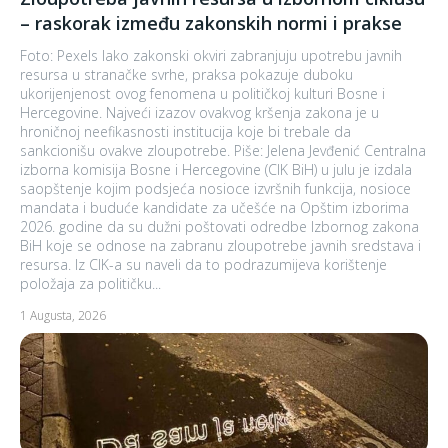
– raskorak između zakonskih normi i prakse
Foto: Pexels Iako zakonski okviri zabranjuju upotrebu javnih
resursa u stranačke svrhe, praksa pokazuje duboku
ukorijenjenost ovog fenomena u političkoj kulturi Bosne i
Hercegovine. Najveći izazov ovakvog kršenja zakona je u
hroničnoj neefikasnosti institucija koje bi trebale da
sankcionišu ovakve zloupotrebe. Piše: Jelena Jevđenić Centralna
izborna komisija Bosne i Hercegovine (CIK BiH) u julu je izdala
saopštenje kojim podsjeća nosioce izvršnih funkcija, nosioce
mandata i buduće kandidate za učešće na Opštim izborima
2026. godine da su dužni poštovati odredbe Izbornog zakona
BiH koje se odnose na zabranu zloupotrebe javnih sredstava i
resursa. Iz CIK-a su naveli da to podrazumijeva korištenje
položaja za političku...
1 Augusta, 2026