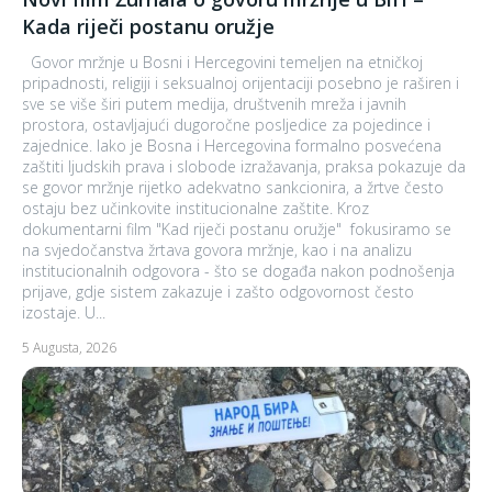
Kada riječi postanu oružje
Govor mržnje u Bosni i Hercegovini temeljen na etničkoj
pripadnosti, religiji i seksualnoj orijentaciji posebno je raširen i
sve se više širi putem medija, društvenih mreža i javnih
prostora, ostavljajući dugoročne posljedice za pojedince i
zajednice. Iako je Bosna i Hercegovina formalno posvećena
zaštiti ljudskih prava i slobode izražavanja, praksa pokazuje da
se govor mržnje rijetko adekvatno sankcionira, a žrtve često
ostaju bez učinkovite institucionalne zaštite. Kroz
dokumentarni film "Kad riječi postanu oružje" fokusiramo se
na svjedočanstva žrtava govora mržnje, kao i na analizu
institucionalnih odgovora - što se događa nakon podnošenja
prijave, gdje sistem zakazuje i zašto odgovornost često
izostaje. U...
5 Augusta, 2026