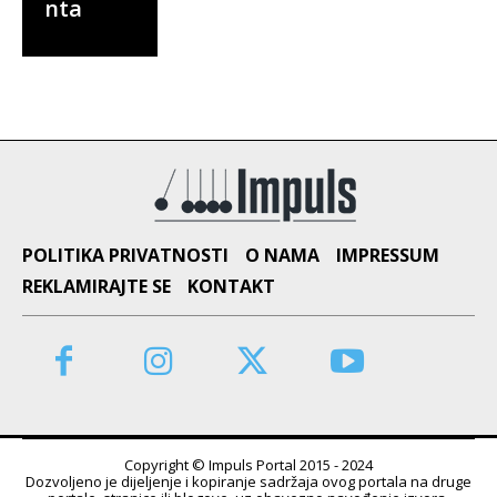
nta
POLITIKA PRIVATNOSTI
O NAMA
IMPRESSUM
REKLAMIRAJTE SE
KONTAKT
Copyright © Impuls Portal 2015 - 2024
Dozvoljeno je dijeljenje i kopiranje sadržaja ovog portala na druge