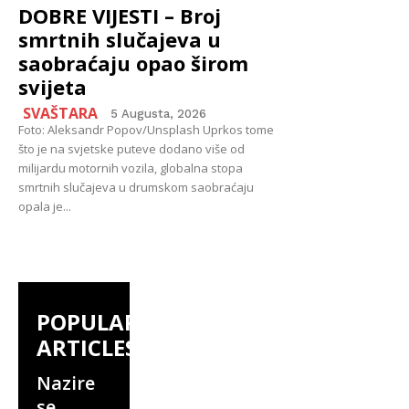
DOBRE VIJESTI – Broj
smrtnih slučajeva u
saobraćaju opao širom
svijeta
SVAŠTARA
5 Augusta, 2026
Foto: Aleksandr Popov/Unsplash Uprkos tome
što je na svjetske puteve dodano više od
milijardu motornih vozila, globalna stopa
smrtnih slučajeva u drumskom saobraćaju
opala je...
POPULAR
ARTICLES
Nazire
se