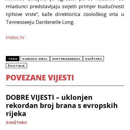
mladunci predstavljaju svijetli primjer budućnosti
njihove vrste”, kaže direktorica zoološkog vrta u
Tennesseeju Dardenelle Long.
Index.hr
TAGS
KOMODO ZMAJ
PARTENOGENEZA
SVAŠTARA
ŽIVOTINJE
POVEZANE VIJESTI
DOBRE VIJESTI – uklonjen
rekordan broj brana s evropskih
rijeka
SVAŠTARA