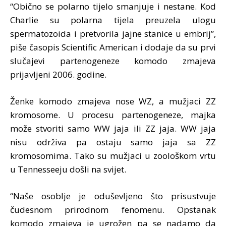
“Obično se polarno tijelo smanjuje i nestane. Kod
Charlie su polarna tijela preuzela ulogu
spermatozoida i pretvorila jajne stanice u embrij”,
piše časopis Scientific American i dodaje da su prvi
slučajevi partenogeneze komodo zmajeva
prijavljeni 2006. godine.
Ženke komodo zmajeva nose WZ, a mužjaci ZZ
kromosome. U procesu partenogeneze, majka
može stvoriti samo WW jaja ili ZZ jaja. WW jaja
nisu održiva pa ostaju samo jaja sa ZZ
kromosomima. Tako su mužjaci u zoološkom vrtu
u Tennesseeju došli na svijet.
“Naše osoblje je oduševljeno što prisustvuje
čudesnom prirodnom fenomenu. Opstanak
komodo zmajeva je ugrožen pa se nadamo da