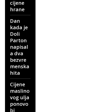
cijene
hrane
Dan
kada je
Doli
Parton
napisal
a dva
bezvre
menska
hita
Cijene
maslino
vog ulja
ponovo
bi