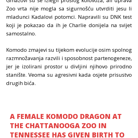
Gmazovi su se izlegli prošlog kolovoza, ali uprava
Zoo vrta nije mogla sa sigurnošću utvrditi jesu li
mladunci Kadalovi potomci. Napravili su DNK test
koji je pokazao da ih je Charlie donijela na svijet
samostalno.
Komodo zmajevi su tijekom evolucije osim spolnog
razmnožavanja razvili i sposobnost partenogeneze,
jer je izolirani prostor u divljini njihovo prirodno
stanište. Veoma su agresivni kada osjete prisustvo
drugih bića.
A FEMALE KOMODO DRAGON AT
THE CHATTANOOGA ZOO IN
TENNESSEE HAS GIVEN BIRTH TO