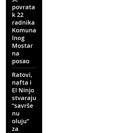
povrata
k 22
radnika
Komuna
lnog
Mostar
na
posao
Ratovi,
nafta i
El Ninjo
stvaraju
“savrše
nu
oluju”
za