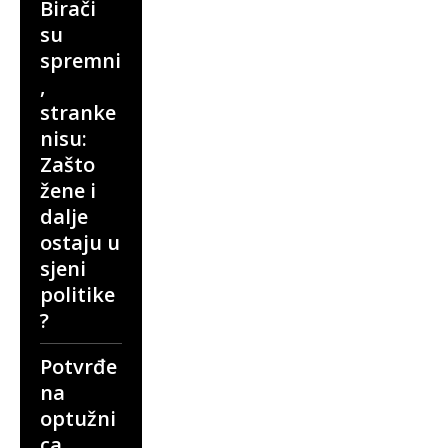
Birači
su
spremni
,
stranke
nisu:
Zašto
žene i
dalje
ostaju u
sjeni
politike
?
Potvrđe
na
optužni
ca