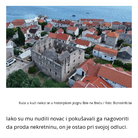
Kuća u kući nalazi se u historijskom jezgru Bola na Braču / Foto: BiznisInfo.ba
Iako su mu nudili novac i pokušavali ga nagovoriti
da proda nekretninu, on je ostao pri svojoj odluci.