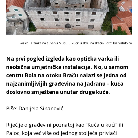
Pogled iz zraka na čuvenu “kuću u kući” u Bolu na Braču/ Foto: BiznisInfo.ba
Na prvi pogled izgleda kao optička varka ili
neobična umjetnička instalacija. No, u samom
centru Bola na otoku Braču nalazi se jedna od
najzanimljivijih građevina na Jadranu – kuća
doslovno smještena unutar druge kuće.
Piše: Danijela Sinanović
Riječ je o građevini poznatoj kao “Kuća u kući” ili
Paloc, koja već više od jednog stoljeća privlači