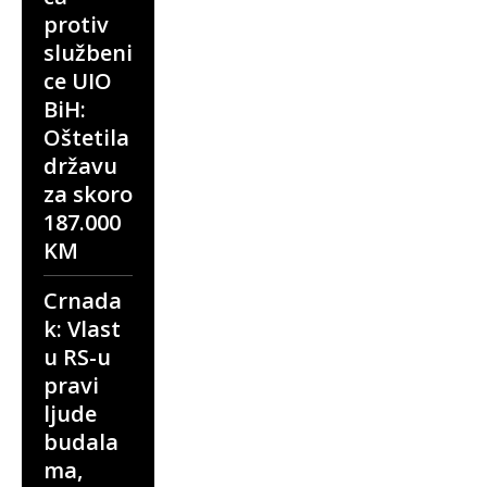
protiv
službeni
ce UIO
BiH:
Oštetila
državu
za skoro
187.000
KM
Crnada
k: Vlast
u RS-u
pravi
ljude
budala
ma,