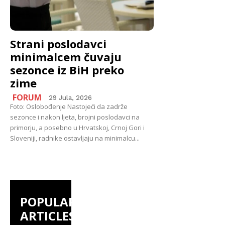
Strani poslodavci
minimalcem čuvaju
sezonce iz BiH preko
zime
FORUM
29 Jula, 2026
Foto: Oslobođenje Nastojeći da zadrže
sezonce i nakon ljeta, brojni poslodavci na
primorju, a posebno u Hrvatskoj, Crnoj Gori i
Sloveniji, radnike ostavljaju na minimalcu...
POPULAR
ARTICLES