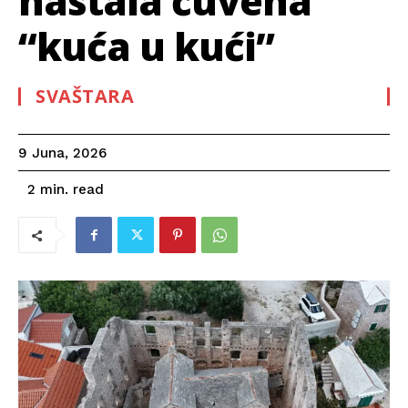
nastala čuvena
“kuća u kući”
SVAŠTARA
9 Juna, 2026
read
2
min.