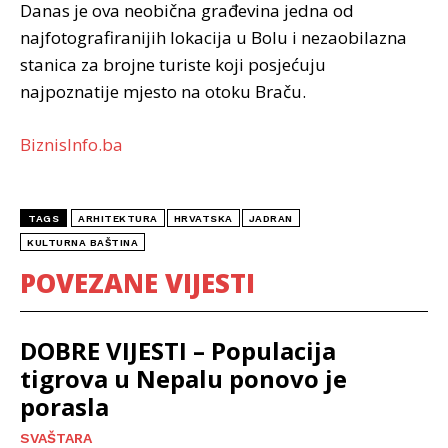
Danas je ova neobična građevina jedna od
najfotografiranijih lokacija u Bolu i nezaobilazna
stanica za brojne turiste koji posjećuju
najpoznatije mjesto na otoku Braču.
BiznisInfo.ba
TAGS
ARHITEKTURA
HRVATSKA
JADRAN
KULTURNA BAŠTINA
POVEZANE VIJESTI
DOBRE VIJESTI – Populacija
tigrova u Nepalu ponovo je
porasla
SVAŠTARA