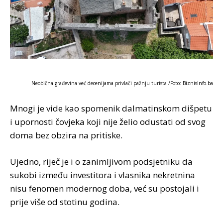
Neobična građevina već decenijama privlači pažnju turista /Foto: BiznisInfo.ba
Mnogi je vide kao spomenik dalmatinskom dišpetu
i upornosti čovjeka koji nije želio odustati od svog
doma bez obzira na pritiske.
Ujedno, riječ je i o zanimljivom podsjetniku da
sukobi između investitora i vlasnika nekretnina
nisu fenomen modernog doba, već su postojali i
prije više od stotinu godina.