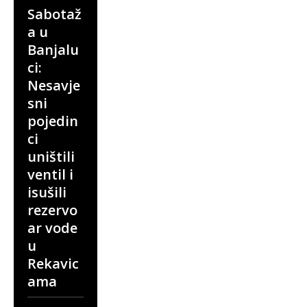
Sabotaž
a u
Banjalu
ci:
Nesavje
sni
pojedin
ci
uništili
ventil i
isušili
rezervo
ar vode
u
Rekavic
ama