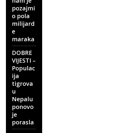
nam je
pozajmi
o pola
milijard
e
maraka
DOBRE
VIJESTI –
Populac
ija
tigrova
u
Nepalu
ponovo
je
porasla