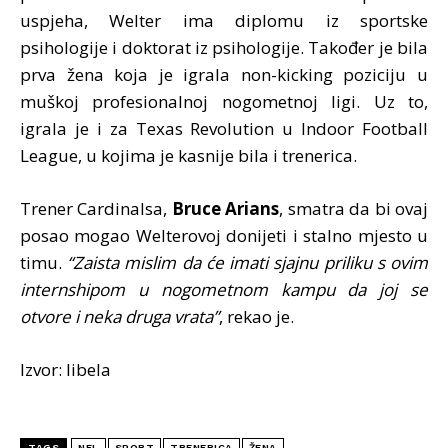
uspjeha, Welter ima diplomu iz sportske
psihologije i doktorat iz psihologije. Također je bila
prva žena koja je igrala non-kicking poziciju u
muškoj profesionalnoj nogometnoj ligi. Uz to,
igrala je i za Texas Revolution u Indoor Football
League, u kojima je kasnije bila i trenerica.
Trener Cardinalsa,
Bruce Arians
, smatra da bi ovaj
posao mogao Welterovoj donijeti i stalno mjesto u
timu.
“Zaista mislim da će imati sjajnu priliku s ovim
internshipom u nogometnom kampu da joj se
otvore i neka druga vrata”
, rekao je.
Izvor: libela
TAGS
NFL
SPORT
TRENERICA
ŽENA