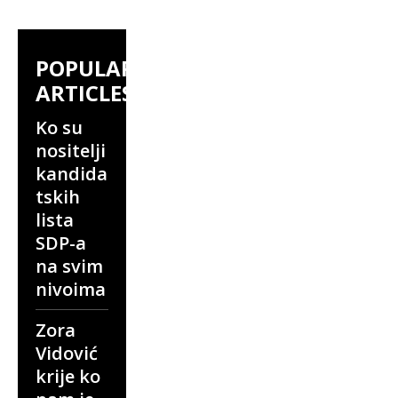
POPULAR
ARTICLES
Ko su
nositelji
kandida
tskih
lista
SDP-a
na svim
nivoima
Zora
Vidović
krije ko