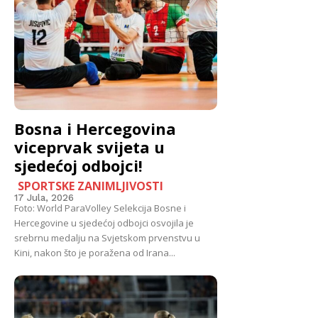
Bosna i Hercegovina
viceprvak svijeta u
sjedećoj odbojci!
SPORTSKE ZANIMLJIVOSTI
17 Jula, 2026
Foto: World ParaVolley Selekcija Bosne i
Hercegovine u sjedećoj odbojci osvojila je
srebrnu medalju na Svjetskom prvenstvu u
Kini, nakon što je poražena od Irana...