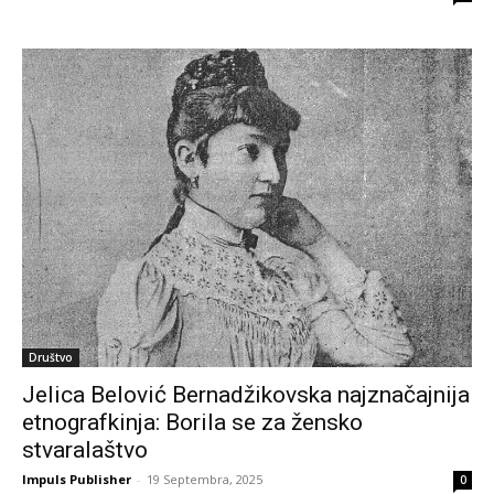
Društvo
Jelica Belović Bernadžikovska najznačajnija
etnografkinja: Borila se za žensko
stvaralaštvo
Impuls Publisher
-
19 Septembra, 2025
0