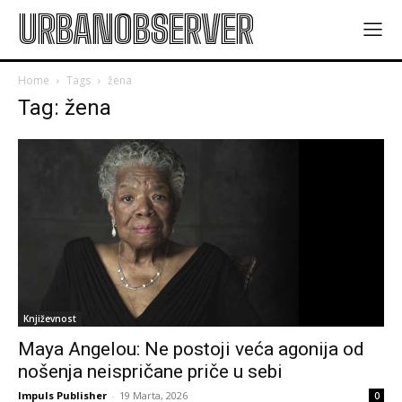
URBANOBSERVER
Home
Tags
žena
Tag: žena
Književnost
Maya Angelou: Ne postoji veća agonija od
nošenja neispričane priče u sebi
Impuls Publisher
-
19 Marta, 2026
0