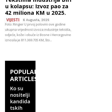
u kolapsu: Izvoz pao za
42 miliona KM u 2025.
VIJESTI
6 Augusta, 2025
Foto: Ringier U prvoj polovini ove godine
ukupna vrijednost izvoza industrije tekstila,
odjeće, kože i obuće iz Bosne i Hercegovine
iznosila je 811.369.705 KM, što...
POPULAR
ARTICLES
Ko su
nositelji
kandida
tskih