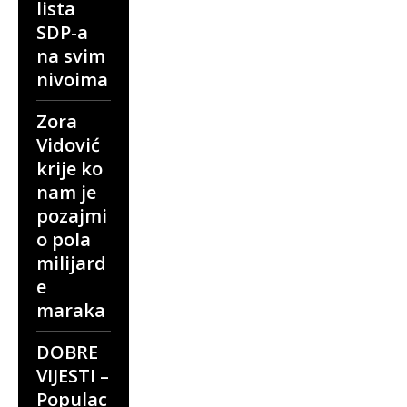
lista
SDP-a
na svim
nivoima
Zora
Vidović
krije ko
nam je
pozajmi
o pola
milijard
e
maraka
DOBRE
VIJESTI –
Populac