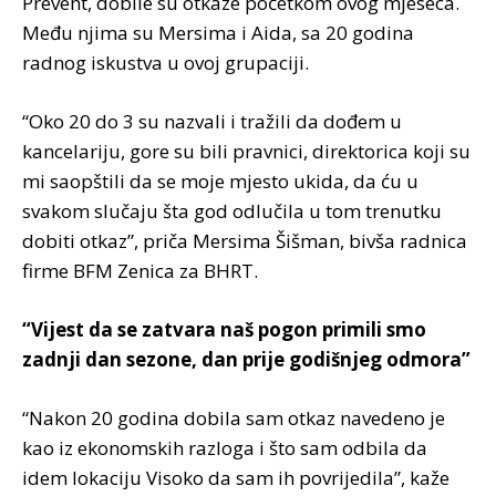
Prevent, dobile su otkaze početkom ovog mjeseca.
Među njima su Mersima i Aida, sa 20 godina
radnog iskustva u ovoj grupaciji.
“Oko 20 do 3 su nazvali i tražili da dođem u
kancelariju, gore su bili pravnici, direktorica koji su
mi saopštili da se moje mjesto ukida, da ću u
svakom slučaju šta god odlučila u tom trenutku
dobiti otkaz”, priča Mersima Šišman, bivša radnica
firme BFM Zenica za BHRT.
“Vijest da se zatvara naš pogon primili smo
zadnji dan sezone, dan prije godišnjeg odmora”
“Nakon 20 godina dobila sam otkaz navedeno je
kao iz ekonomskih razloga i što sam odbila da
idem lokaciju Visoko da sam ih povrijedila”, kaže