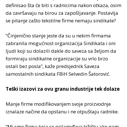
definisao šta će biti s radnicima nakon otkaza, osim
da završavaju na birou za zapošljavanje. Postavlja
se pitanje zašto tekstilne firme nemaju sindikate?
“Činjenično stanje jeste da su u nekim firmama
zabranila mogućnost organizacija Sindikata i oni
ljudi koji su dolazili dakle do saveza sa željom da
formiraju sindikalne organizacije su vrlo brzo
ostali bez posla”, kaže predsjednik Saveza
samostalnih sindikata FBiH Selvedin Šatorović.
Teški izazovi za ovu granu industrije tek dolaze
Manje firme modifikovanjem svoje proizvodnje
iznalaze načine da opstanu i ne otpuštaju radnike.
“Mi smo firma koja se prilagođava tržištu ako nam