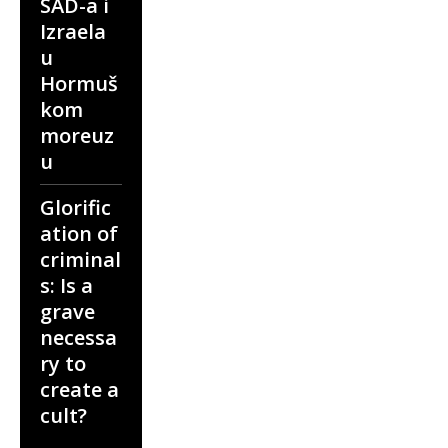
SAD-a i
Izraela
u
Hormuš
kom
moreuz
u
Glorific
ation of
criminal
s: Is a
grave
necessa
ry to
create a
cult?