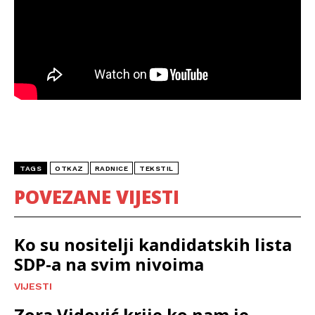
TAGS
OTKAZ
RADNICE
TEKSTIL
POVEZANE VIJESTI
Ko su nositelji kandidatskih lista
SDP-a na svim nivoima
VIJESTI
Zora Vidović krije ko nam je