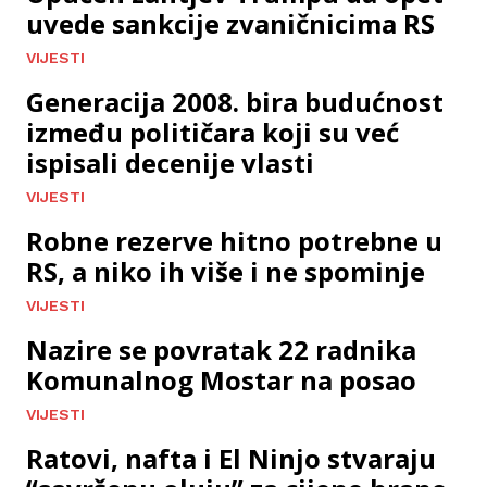
uvede sankcije zvaničnicima RS
VIJESTI
Generacija 2008. bira budućnost
između političara koji su već
ispisali decenije vlasti
VIJESTI
Robne rezerve hitno potrebne u
RS, a niko ih više i ne spominje
VIJESTI
Nazire se povratak 22 radnika
Komunalnog Mostar na posao
VIJESTI
Ratovi, nafta i El Ninjo stvaraju