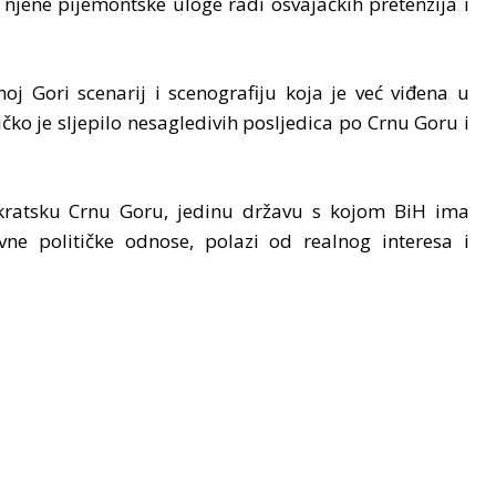
 njene pijemontske uloge radi osvajačkih pretenzija i
 Gori scenarij i scenografiju koja je već viđena u
čko je sljepilo nesagledivih posljedica po Crnu Goru i
mokratsku Crnu Goru, jedinu državu s kojom BiH ima
e političke odnose, polazi od realnog interesa i