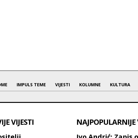
OME
IMPULS TEME
VIJESTI
KOLUMNE
KULTURA
JE VIJESTI
NAJPOPULARNIJE V
sitelji
Ivo Andrić: Zapis 