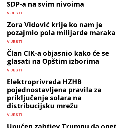
SDP-a na svim nivoima
VIJESTI
Zora Vidović krije ko nam je
pozajmio pola milijarde maraka
VIJESTI
Član CIK-a objasnio kako će se
glasati na Opštim izborima
VIJESTI
Elektroprivreda HZHB
pojednostavljena pravila za
priključenje solara na
distribucijsku mrežu
VIJESTI
Upućen zahtjev Trumpu da opet