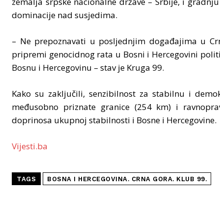
zemalja srpske nacionalne države – Srbije, i gradnju
dominacije nad susjedima.
– Ne prepoznavati u posljednjim događajima u Crnoj
pripremi genocidnog rata u Bosni i Hercegovini politi
Bosnu i Hercegovinu – stav je Kruga 99.
Kako su zaključili, senzibilnost za stabilnu i de
međusobno priznate granice (254 km) i ravnopravn
doprinosa ukupnoj stabilnosti i Bosne i Hercegovine.
Vijesti.ba
TAGS
BOSNA I HERCEGOVINA. CRNA GORA. KLUB 99.