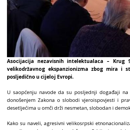
Asocijacija nezavisnih intelektualaca – Krug 
velikodržavnog ekspanzionizma zbog mira i st
posljedično u cijeloj Evropi.
U saopćenju navode da su posljednji događaji na 
donošenjem Zakona o slobodi vjeroispovjesti i pra
desetljećima u omči drži nesmetan, slobodan i demo
Kako su naveli, agresivni velikosrpski etnonacionali