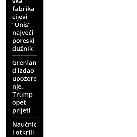
ska
fabrika
cijevi
“Unis”
najveći
poreski
dužnik
Grenlan
d izdao
upozore
nje,
Trump
opet
prijeti
Naučnic
i otkrili