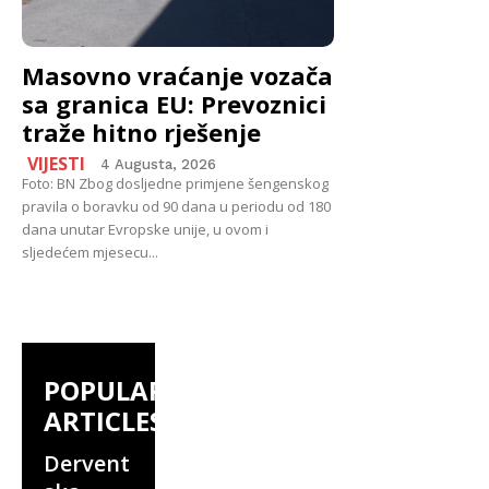
Masovno vraćanje vozača
sa granica EU: Prevoznici
traže hitno rješenje
VIJESTI
4 Augusta, 2026
Foto: BN Zbog dosljedne primjene šengenskog
pravila o boravku od 90 dana u periodu od 180
dana unutar Evropske unije, u ovom i
sljedećem mjesecu...
POPULAR
ARTICLES
Dervent