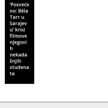
‘Posveće
no: Béla
Tarr u
Sarajev
u’ kroz
filmove
njegovi
h
nekada
šnjih
studena
ta