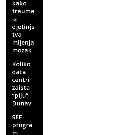
kako
trauma
iz
djetinjs
tva
mijenja
mozak
Koliko
data
centri
zaista
“piju”
Dunav
SFF
progra
m