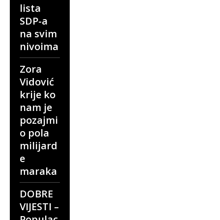
lista
SDP-a
na svim
nivoima
Zora
Vidović
krije ko
nam je
pozajmi
o pola
milijard
e
maraka
DOBRE
VIJESTI –
Populac