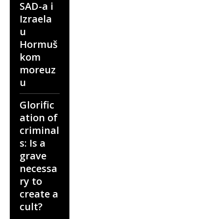
SAD-a i
Izraela
u
Hormuš
kom
moreuz
u
Glorific
ation of
criminal
s: Is a
grave
necessa
ry to
create a
cult?