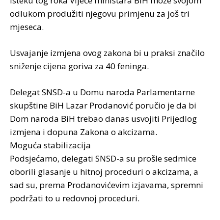
isteku tog roka Vijeće ministara BiH može svojom
odlukom produžiti njegovu primjenu za još tri
mjeseca.
Usvajanje izmjena ovog zakona bi u praksi značilo
sniženje cijena goriva za 40 feninga.
Delegat SNSD-a u Domu naroda Parlamentarne
skupštine BiH Lazar Prodanović poručio je da bi
Dom naroda BiH trebao danas usvojiti Prijedlog
izmjena i dopuna Zakona o akcizama.
Moguća stabilizacija
Podsjećamo, delegati SNSD-a su prošle sedmice
oborili glasanje u hitnoj proceduri o akcizama, a
sad su, prema Prodanovićevim izjavama, spremni
podržati to u redovnoj proceduri.