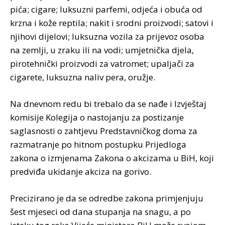
pića; cigare; luksuzni parfemi, odjeća i obuća od
krzna i kože reptila; nakit i srodni proizvodi; satovi i
njihovi dijelovi; luksuzna vozila za prijevoz osoba
na zemlji, u zraku ili na vodi; umjetnička djela,
pirotehnički proizvodi za vatromet; upaljači za
cigarete, luksuzna naliv pera, oružje.
Na dnevnom redu bi trebalo da se nađe i Izvještaj
komisije Kolegija o nastojanju za postizanje
saglasnosti o zahtjevu Predstavničkog doma za
razmatranje po hitnom postupku Prijedloga
zakona o izmjenama Zakona o akcizama u BiH, koji
predviđa ukidanje akciza na gorivo.
Precizirano je da se odredbe zakona primjenjuju
šest mjeseci od dana stupanja na snagu, a po