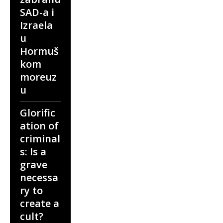
SAD-a i
Izraela
u
Hormuš
kom
moreuz
u
Glorific
ation of
criminal
s: Is a
grave
necessa
ry to
create a
cult?