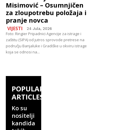
Misimović – Osumnjičen
za zloupotrebu položaja i
pranje novca
VIJESTI
24 Jula, 2026
Foto: Ringier Pripadnici Agencije za istrage i
zaštitu (SIPA) od jutros sprovode pretrese na
području Banjaluke i Gradiške u okviru istrage
koja se odnosi na...
POPULAR
ARTICLES
Ko su
nositelji
kandida