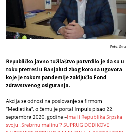
Foto: Srna
Republičko javno tužilaštvo potvrdilo je da su u
toku pretresi u Banjaluci zbog korona ugovora
koje je tokom pandemije zaključio Fond
zdravstvenog osiguranja.
Akcija se odnosi na poslovanje sa firmom
“Medietika”, o čemu je portal Impuls pisao 22.
septembra 2020. godine –
Ima li Republika Srpska
svoju „Srebrnu malinu“? SUPRUG DODIKOVE