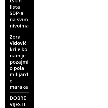
tskih
lista
SDP-a
na svim
nivoima
Zora
Vidović
krije ko
nam je
pozajmi
o pola
milijard
e
maraka
DOBRE
VIJESTI –