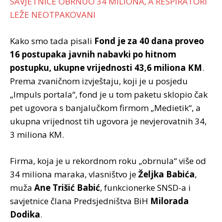
SAVJETNICE OBRNUO 34 MILIONA, A RESPIRATORI
LEŽE NEOTPAKOVANI
Kako smo tada pisali
Fond je za 40 dana proveo
16 postupaka javnih nabavki po hitnom
postupku, ukupne vrijednosti 43,6 miliona KM
.
Prema zvaničnom izvještaju, koji je u posjedu
„Impuls portala“, fond je u tom paketu sklopio čak
pet ugovora s banjalučkom firmom „Medietik“, a
ukupna vrijednost tih ugovora je nevjerovatnih 34,
3 miliona KM.
Firma, koja je u rekordnom roku „obrnula“ više od
34 miliona maraka, vlasništvo je
Željka Babića
,
muža
Ane Trišić Babić
, funkcionerke SNSD-a i
savjetnice člana Predsjedništva BiH
Milorada
Dodika
.