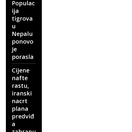
Populac
ija
tigrova
u
Nepalu
ponovo
je
porasla
Cijene
nafte
rastu,
iranski
nacrt
plana
predviđ
a
zabranu