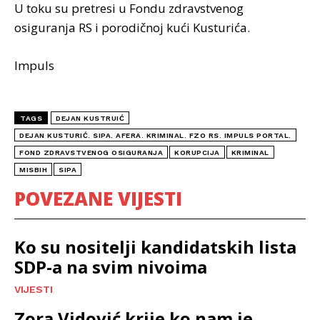
U toku su pretresi u Fondu zdravstvenog
osiguranja RS i porodičnoj kući Kusturića.
Impuls
TAGS
DEJAN KUSTRUIĆ
DEJAN KUSTURIĆ. SIPA. AFERA. KRIMINAL. FZO RS. IMPULS PORTAL.
FOND ZDRAVSTVENOG OSIGURANJA
KORUPCIJA
KRIMINAL
MISBIH
SIPA
POVEZANE VIJESTI
Ko su nositelji kandidatskih lista
SDP-a na svim nivoima
VIJESTI
Zora Vidović krije ko nam je