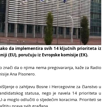
kako da implementira svih 14 ključnih prioriteta iz
iji (EU), poručuju iz Evropske komisije (EK).
o znači da o njima nema pregovaranja, kaže za Radio
sije Ana Pisonero.
šljenje o zahtjevu Bosne i Hercegovine za članstvo u
andidatskog statusa, nego je navela 14 prioriteta u
-a moglo odlučiti o sljedećim koracima. Prioriteti se
aštitu prava svih građana.