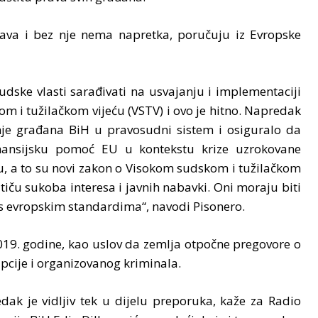
rava i bez nje nema napretka, poručuju iz Evropske
udske vlasti sarađivati na usvajanju i implementaciji
i tužilačkom vijeću (VSTV) i ovo je hitno. Napredak
enje građana BiH u pravosudni sistem i osiguralo da
inansijsku pomoć EU u kontekstu krize uzrokovane
, a to su novi zakon o Visokom sudskom i tužilačkom
 tiču sukoba interesa i javnih nabavki. Oni moraju biti
u s evropskim standardima“, navodi Pisonero.
2019. godine, kao uslov da zemlja otpočne pregovore o
rupcije i organizovanog kriminala.
ak je vidljiv tek u dijelu preporuka, kaže za Radio