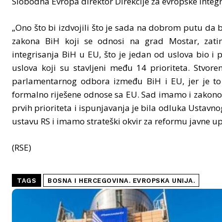
Slobodna Evropa direktor Direkcije za evropske integr
„Ono što bi izdvojili što je sada na dobrom putu da b
zakona BiH koji se odnosi na grad Mostar, zati
integrisanja BiH u EU, što je jedan od uslova bio i p
uslova koji su stavljeni među 14 prioriteta. Stvor
parlamentarnog odbora između BiH i EU, jer je to b
formalno riješene odnose sa EU. Sad imamo i zakonod
prvih prioriteta i ispunjavanja je bila odluka Ustav
ustavu RS i imamo strateški okvir za reformu javne up
(RSE)
TAGS
BOSNA I HERCEGOVINA. EVROPSKA UNIJA.