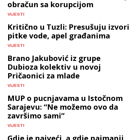
obračun sa korupcijom
VIJESTI
Kritično u Tuzli: Presušuju izvori
pitke vode, apel građanima
VIJESTI
Brano Jakubović iz grupe
Dubioza kolektiv u novoj
Pričaonici za mlade
VIJESTI
MUP o pucnjavama u Istočnom
Sarajevu: “Ne možemo ovo da
završimo sami”
VIJESTI
Gdje je najveći, a gdje najmanji