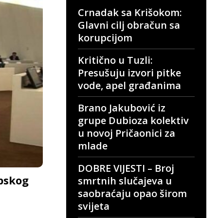
Crnadak sa Krišokom:
Glavni cilj obračun sa
korupcijom
Kritično u Tuzli:
Presušuju izvori pitke
vode, apel građanima
Brano Jakubović iz
grupe Dubioza kolektiv
u novoj Pričaonici za
mlade
DOBRE VIJESTI – Broj
pskog
smrtnih slučajeva u
saobraćaju opao širom
svijeta