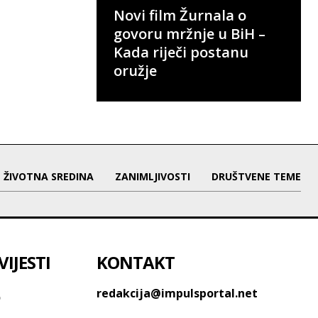
Novi film Žurnala o
govoru mržnje u BiH –
Kada riječi postanu
oružje
ŽIVOTNA SREDINA
ZANIMLJIVOSTI
DRUŠTVENE TEME
IJESTI
KONTAKT
o
redakcija@impulsportal.net