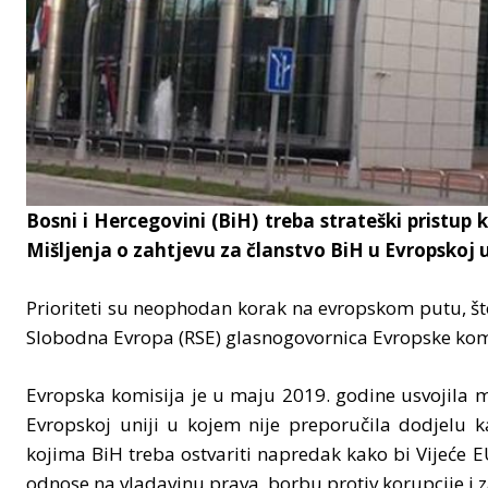
Bosni i Hercegovini (BiH) treba strateški pristup 
Mišljenja o zahtjevu za članstvo BiH u Evropskoj un
Prioriteti su neophodan korak na evropskom putu, št
Slobodna Evropa (RSE) glasnogovornica Evropske komi
Evropska komisija je u maju 2019. godine usvojila mi
Evropskoj uniji u kojem nije preporučila dodjelu k
kojima BiH treba ostvariti napredak kako bi Vijeće EU
odnose na vladavinu prava, borbu protiv korupcije i z