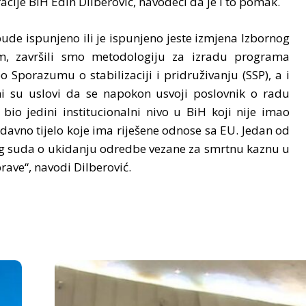
acije BiH Edin Dilberović, navodeći da je i to pomak.
ude ispunjeno ili je ispunjeno jeste izmjena Izbornog
m, završili smo metodologiju za izradu programa
o Sporazumu o stabilizaciji i pridruživanju (SSP), a i
eni su uslovi da se napokon usvoji poslovnik o radu
io jedini institucionalni nivo u BiH koji nije imao
avno tijelo koje ima riješene odnose sa EU. Jedan od
nog suda o ukidanju odredbe vezane za smrtnu kaznu u
rave“, navodi Dilberović.