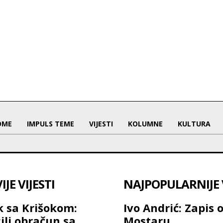
OME
IMPULS TEME
VIJESTI
KOLUMNE
KULTURA
JE VIJESTI
NAJPOPULARNIJE V
 sa Krišokom:
Ivo Andrić: Zapis 
ilj obračun sa
Mostaru