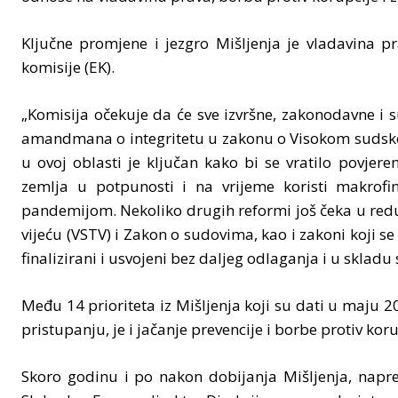
Ključne promjene i jezgro Mišljenja je vladavina p
komisije (EK).
„Komisija očekuje da će sve izvršne, zakonodavne i s
amandmana o integritetu u zakonu o Visokom sudskom 
u ovoj oblasti je ključan kako bi se vratilo povjer
zemlja u potpunosti i na vrijeme koristi makrof
pandemijom. Nekoliko drugih reformi još čeka u redu
vijeću (VSTV) i Zakon o sudovima, kao i zakoni koji se
finalizirani i usvojeni bez daljeg odlaganja i u sklad
Među 14 prioriteta iz Mišljenja koji su dati u maju 
pristupanju, je i jačanje prevencije i borbe protiv ko
Skoro godinu i po nakon dobijanja Mišljenja, napred