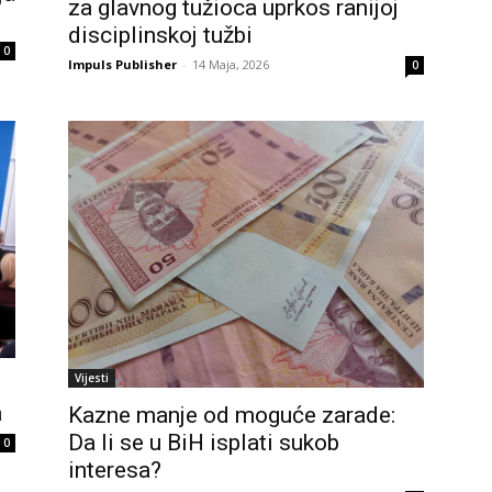
za glavnog tužioca uprkos ranijoj
disciplinskoj tužbi
0
Impuls Publisher
-
14 Maja, 2026
0
Vijesti
a
Kazne manje od moguće zarade:
Da li se u BiH isplati sukob
0
interesa?