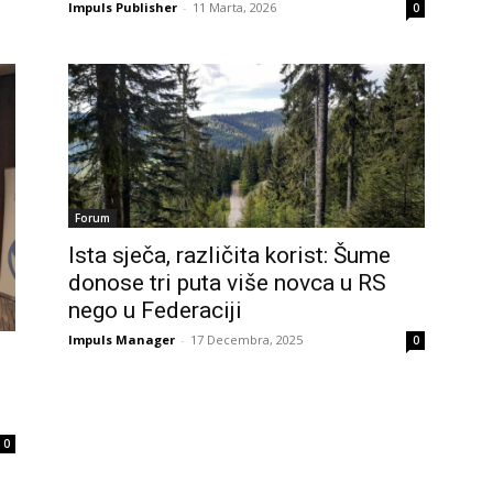
Impuls Publisher
-
11 Marta, 2026
0
Forum
Ista sječa, različita korist: Šume
donose tri puta više novca u RS
nego u Federaciji
Impuls Manager
-
17 Decembra, 2025
0
0