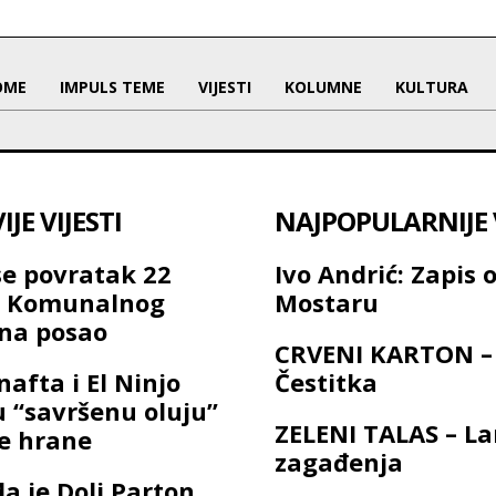
OME
IMPULS TEME
VIJESTI
KOLUMNE
KULTURA
JE VIJESTI
NAJPOPULARNIJE V
se povratak 22
Ivo Andrić: Zapis 
a Komunalnog
Mostaru
na posao
CRVENI KARTON –
nafta i El Ninjo
Čestitka
u “savršenu oluju”
ZELENI TALAS – L
ne hrane
zagađenja
a je Doli Parton