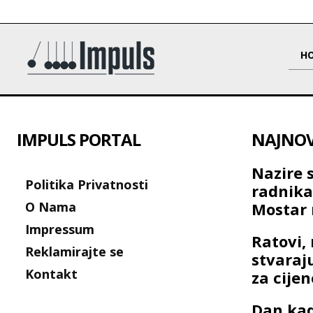
H
IMPULS PORTAL
NAJNOVI
Nazire 
Politika Privatnosti
radnik
O Nama
Mostar 
Impressum
Ratovi, 
Reklamirajte se
stvaraj
Kontakt
za cije
Dan kad