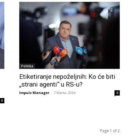
Politika
Etiketiranje nepoželjnih: Ko će biti
„strani agenti“ u RS-u?
Impuls Manager
-
7 Marta, 2024
0
0
Page 1 of 2