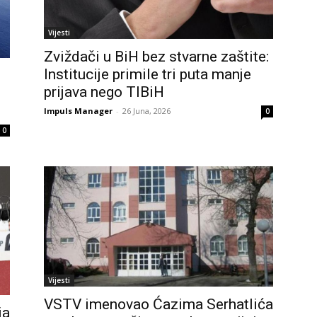
Vijesti
Zviždači u BiH bez stvarne zaštite:
Institucije primile tri puta manje
prijava nego TIBiH
Impuls Manager
-
26 Juna, 2026
0
0
Vijesti
VSTV imenovao Ćazima Serhatlića
ja