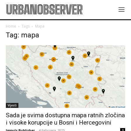
URBANOBSERVER
Home
Tags
Mapa
Tag: mapa
Vijesti
Sada je svima dostupna mapa ratnih zločina
i visoke korupcije u Bosni i Hercegovini
Impuls Publisher
-
4 Februara, 2025
0