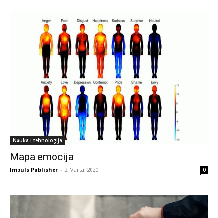
Nauka i tehnologija
Mapa emocija
Impuls Publisher
-
2 Marta, 2020
0