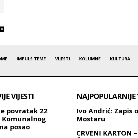
0
OME
IMPULS TEME
VIJESTI
KOLUMNE
KULTURA
JE VIJESTI
NAJPOPULARNIJE V
se povratak 22
Ivo Andrić: Zapis 
a Komunalnog
Mostaru
na posao
CRVENI KARTON –