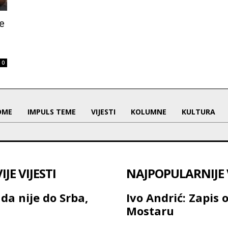
ne
0
OME
IMPULS TEME
VIJESTI
KOLUMNE
KULTURA
JE VIJESTI
NAJPOPULARNIJE V
da nije do Srba,
Ivo Andrić: Zapis 
Mostaru