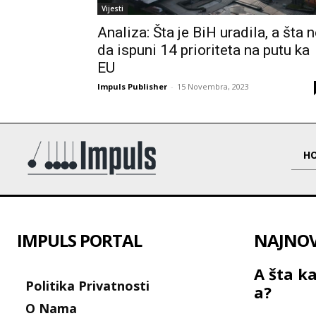
Vijesti
Analiza: Šta je BiH uradila, a šta 
da ispuni 14 prioriteta na putu ka
EU
Impuls Publisher
-
15 Novembra, 2023
H
IMPULS PORTAL
NAJNOVI
A šta ka
Politika Privatnosti
a?
O Nama