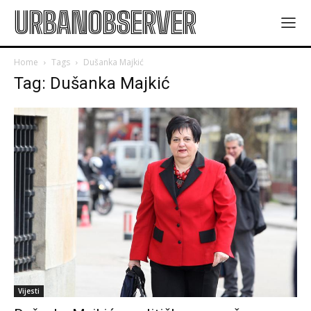
URBANOBSERVER
Home
Tags
Dušanka Majkić
Tag: Dušanka Majkić
Vijesti