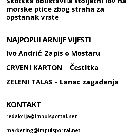
Škotska obustavila stoljetni lov na
morske ptice zbog straha za
opstanak vrste
NAJPOPULARNIJE VIJESTI
Ivo Andrić: Zapis o Mostaru
CRVENI KARTON – Čestitka
ZELENI TALAS – Lanac zagađenja
KONTAKT
redakcija@impulsportal.net
marketing@impulsportal.net