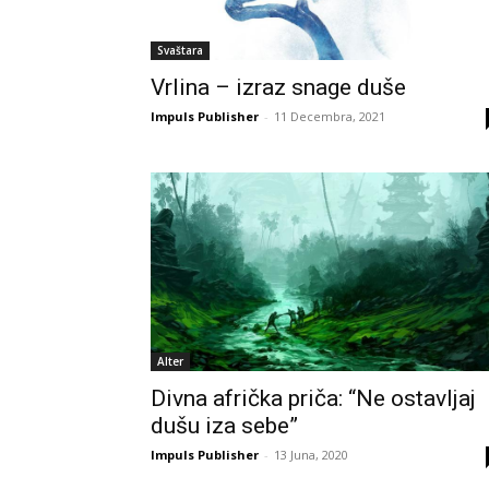
Svaštara
Vrlina – izraz snage duše
Impuls Publisher
-
11 Decembra, 2021
Alter
Divna afrička priča: “Ne ostavljaj
dušu iza sebe”
Impuls Publisher
-
13 Juna, 2020