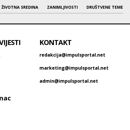
ŽIVOTNA SREDINA
ZANIMLJIVOSTI
DRUŠTVENE TEME
IJESTI
KONTAKT
o
redakcija@impulsportal.net
marketing@impulsportal.net
admin@impulsportal.net
anac