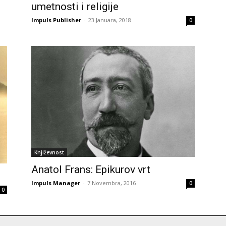
umetnosti i religije
Impuls Publisher
-
23 Januara, 2018
0
Književnost
Anatol Frans: Epikurov vrt
Impuls Manager
-
7 Novembra, 2016
0
0