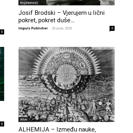
Književnost
Josif Brodski – Vjerujem u lični
pokret, pokret duše…
Impuls Publisher
-
20 Juna, 2020
0
0
Alter
0
ALHEMIJA – Između nauke,