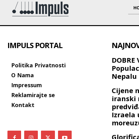
H
IMPULS PORTAL
NAJNOVI
DOBRE V
Politika Privatnosti
Populac
O Nama
Nepalu 
Impressum
Cijene n
Reklamirajte se
iranski
Kontakt
predviđ
Izrael
moreuz
Glorific