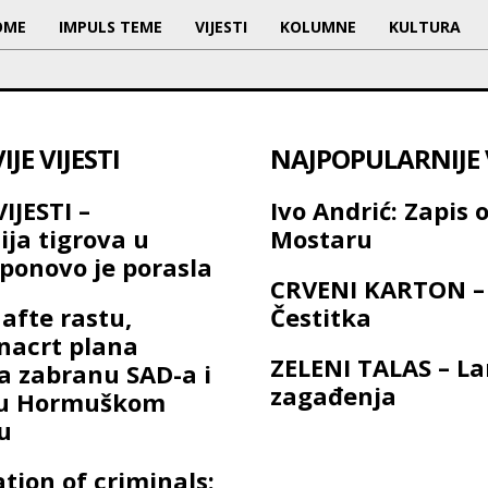
OME
IMPULS TEME
VIJESTI
KOLUMNE
KULTURA
JE VIJESTI
NAJPOPULARNIJE V
IJESTI –
Ivo Andrić: Zapis 
ija tigrova u
Mostaru
ponovo je porasla
CRVENI KARTON –
afte rastu,
Čestitka
 nacrt plana
ZELENI TALAS – L
a zabranu SAD-a i
zagađenja
a u Hormuškom
u
ation of criminals: