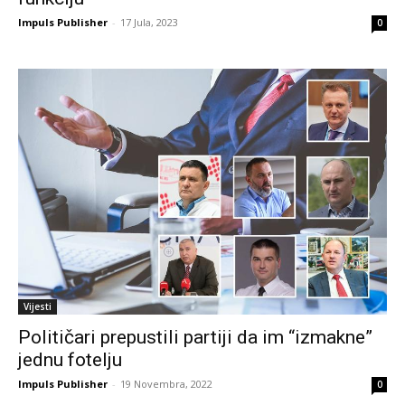
Impuls Publisher
-
17 Jula, 2023
0
Vijesti
Političari prepustili partiji da im “izmakne”
jednu fotelju
Impuls Publisher
-
19 Novembra, 2022
0