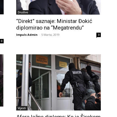
Društvo
“Direkt” saznaje: Ministar Đokić
e
diplomirao na “Megatrendu”
Impuls Admin
-
5 Marta, 2019
0
0
Vijesti
Afera lažne diplome: Ko je Širokom