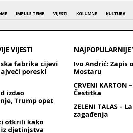
OME
IMPULS TEME
VIJESTI
KOLUMNE
KULTURA
JE VIJESTI
NAJPOPULARNIJE V
ska fabrika cijevi
Ivo Andrić: Zapis 
najveći poreski
Mostaru
CRVENI KARTON –
d izdao
Čestitka
nje, Trump opet
ZELENI TALAS – L
zagađenja
i otkrili kako
iz djetinjstva