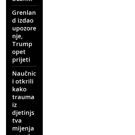
Grenlan
d izdao
upozore
nje,
Trump
opet
prijeti
Naučnic
i otkrili
kako
trauma
iz
djetinjs
tva
mijenja