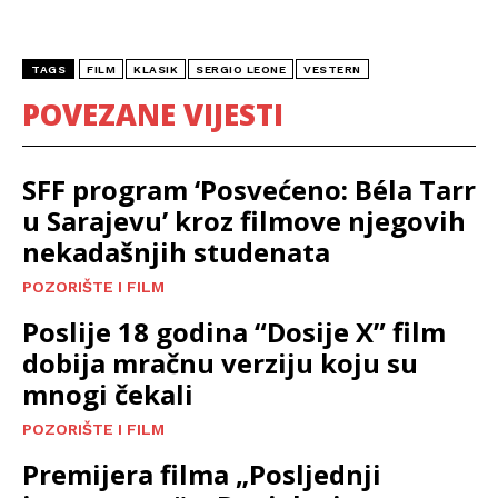
TAGS
FILM
KLASIK
SERGIO LEONE
VESTERN
POVEZANE VIJESTI
SFF program ‘Posvećeno: Béla Tarr
u Sarajevu’ kroz filmove njegovih
nekadašnjih studenata
POZORIŠTE I FILM
Poslije 18 godina “Dosije X” film
dobija mračnu verziju koju su
mnogi čekali
POZORIŠTE I FILM
Premijera filma „Posljednji