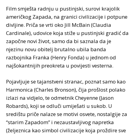
Film smješta radnju u pustinjski, surovi krajolik
američkog Zapada, na granici civilizacije i potpune
divljine. Priča se vrti oko Jill McBain (Claudia
Cardinale), udovice koja stiže u pustinjski gradić da
započne novi život, samo da bi saznala da je
njezinu novu obitelj brutalno ubila banda
razbojnika Franka (Henry Fonda) u jednom od
najšokantnijih preokreta u povijesti vesterna.
Pojavljuje se tajanstveni stranac, poznat samo kao
Harmonica (Charles Bronson), čija prošlost polako
izlazi na vidjelo, te odmetnik Cheyenne (Jason
Robards), koji se odluči umiješati u sukob. U
središtu priče nalaze se motivi osvete, nostalgije za
“starim Zapadom” i nezaustavljivog napretka
(željeznica kao simbol civilizacije koja proždire sve