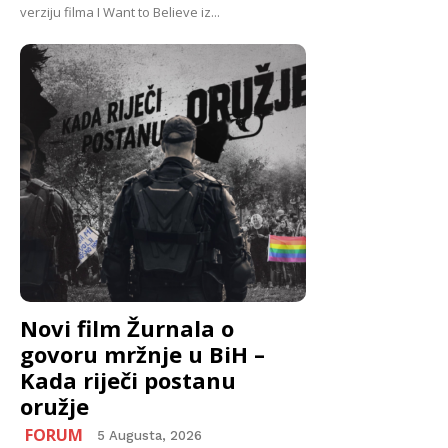
verziju filma I Want to Believe iz...
Novi film Žurnala o
govoru mržnje u BiH –
Kada riječi postanu
oružje
FORUM
5 Augusta, 2026