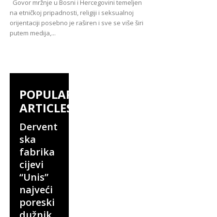
Govor mržnje u Bosni i Hercegovini temeljen
na etničkoj pripadnosti, religiji i seksualnoj
orijentaciji posebno je raširen i sve se više širi
putem medija,...
POPULAR
ARTICLES
Dervent
ska
fabrika
cijevi
“Unis”
najveći
poreski
dužnik