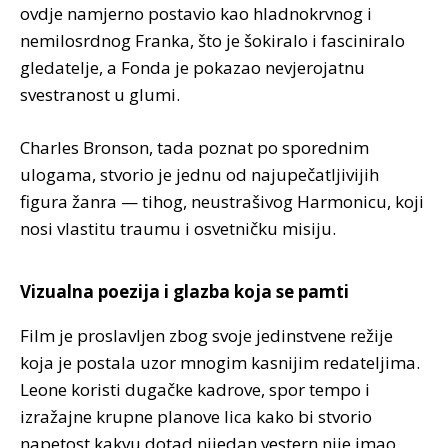
ovdje namjerno postavio kao hladnokrvnog i
nemilosrdnog Franka, što je šokiralo i fasciniralo
gledatelje, a Fonda je pokazao nevjerojatnu
svestranost u glumi.
Charles Bronson, tada poznat po sporednim
ulogama, stvorio je jednu od najupečatljivijih
figura žanra — tihog, neustrašivog Harmonicu, koji
nosi vlastitu traumu i osvetničku misiju.
Vizualna poezija i glazba koja se pamti
Film je proslavljen zbog svoje jedinstvene režije
koja je postala uzor mnogim kasnijim redateljima.
Leone koristi dugačke kadrove, spor tempo i
izražajne krupne planove lica kako bi stvorio
napetost kakvu dotad nijedan vestern nije imao.