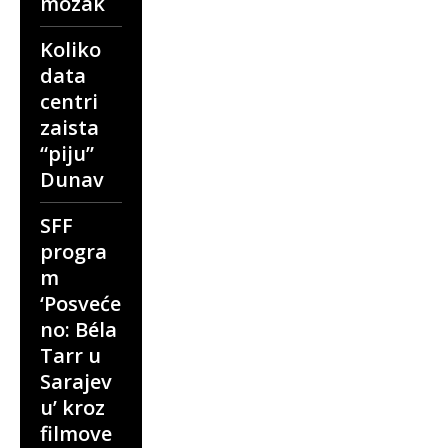
mozak
Koliko
data
centri
zaista
“piju”
Dunav
SFF
progra
m
‘Posveće
no: Béla
Tarr u
Sarajev
u’ kroz
filmove