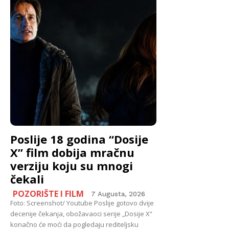
Poslije 18 godina “Dosije
X” film dobija mračnu
verziju koju su mnogi
čekali
POZORIŠTE I FILM
7 Augusta, 2026
Foto: Screenshot/ Youtube Poslije gotovo dvije
decenije čekanja, obožavaoci serije „Dosije X“
konačno će moći da pogledaju rediteljsku