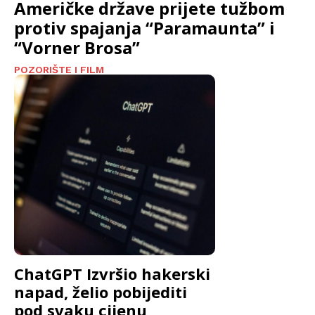
Američke države prijete tužbom
protiv spajanja “Paramaunta” i
“Vorner Brosa”
POZORIŠTE I FILM
ChatGPT Izvršio hakerski
napad, želio pobijediti
pod svaku cijenu