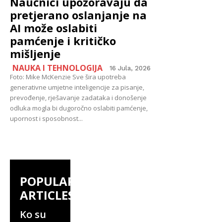
Naučnici upozoravaju da
pretjerano oslanjanje na
AI može oslabiti
pamćenje i kritičko
mišljenje
NAUKA I TEHNOLOGIJA
16 Jula, 2026
Foto: Mike McKenzie Sve šira upotreba
generativne umjetne inteligencije za pisanje,
prevođenje, rješavanje zadataka i donošenje
odluka mogla bi dugoročno oslabiti pamćenje,
upornost i sposobnost...
POPULAR
ARTICLES
Ko su