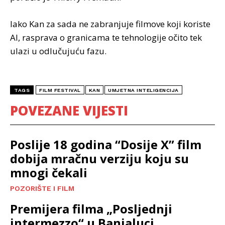
Iako Kan za sada ne zabranjuje filmove koji koriste
AI, rasprava o granicama te tehnologije očito tek
ulazi u odlučujuću fazu.
TAGS
FILM FESTIVAL
KAN
UMJETNA INTELIGENCIJA
POVEZANE VIJESTI
Poslije 18 godina “Dosije X” film
dobija mračnu verziju koju su
mnogi čekali
POZORIŠTE I FILM
Premijera filma „Posljednji
intermezzo“ u Banjaluci