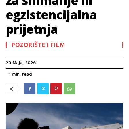
za snimanje ili
egzistencijalna
prijetnja
POZORIŠTE I FILM
20 Maja, 2026
read
1
min.