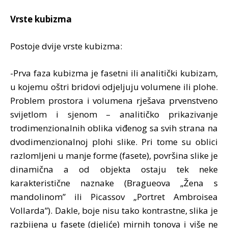
Vrste kubizma
Postoje dvije vrste kubizma:
-Prva faza kubizma je fasetni ili analitički kubizam,
u kojemu oštri bridovi odjeljuju volumene ili plohe.
Problem prostora i volumena rješava prvenstveno
svijetlom i sjenom – analitičko prikazivanje
trodimenzionalnih oblika viđenog sa svih strana na
dvodimenzionalnoj plohi slike. Pri tome su oblici
razlomljeni u manje forme (fasete), površina slike je
dinamična a od objekta ostaju tek neke
karakteristične naznake (Bragueova „Žena s
mandolinom” ili Picassov „Portret Ambroisea
Vollarda”). Dakle, boje nisu tako kontrastne, slika je
razbijena u fasete (djeliće) mirnih tonova i više ne