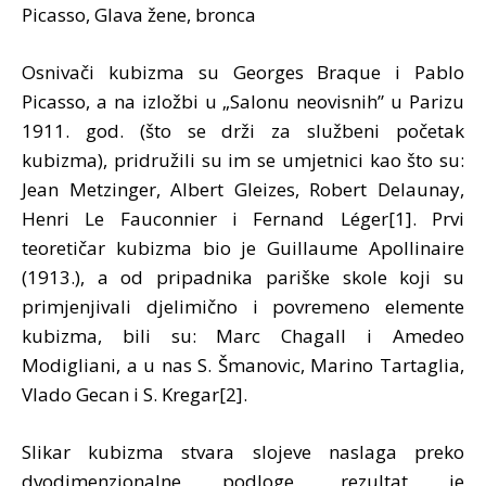
Picasso, Glava žene, bronca
Osnivači kubizma su Georges Braque i Pablo
Picasso, a na izložbi u „Salonu neovisnih” u Parizu
1911. god. (što se drži za službeni početak
kubizma), pridružili su im se umjetnici kao što su:
Jean Metzinger, Albert Gleizes, Robert Delaunay,
Henri Le Fauconnier i Fernand Léger[1]. Prvi
teoretičar kubizma bio je Guillaume Apollinaire
(1913.), a od pripadnika pariške skole koji su
primjenjivali djelimično i povremeno elemente
kubizma, bili su: Marc Chagall i Amedeo
Modigliani, a u nas S. Šmanovic, Marino Tartaglia,
Vlado Gecan i S. Kregar[2].
Slikar kubizma stvara slojeve naslaga preko
dvodimenzionalne podloge, rezultat je