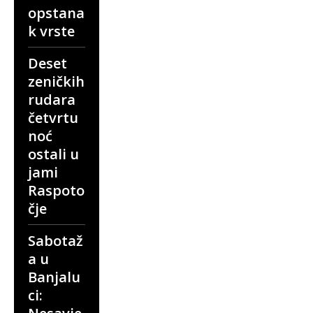
opstana
k vrste
Deset
zeničkih
rudara
četvrtu
noć
ostali u
jami
Raspoto
čje
Sabotaž
a u
Banjalu
ci: