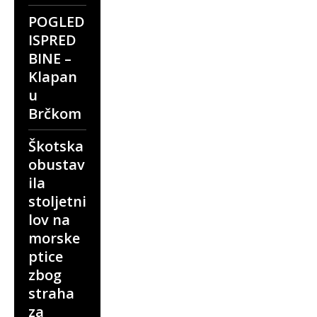
POGLED
ISPRED
BINE –
Klapan
u
Brčkom
Škotska
obustav
ila
stoljetni
lov na
morske
ptice
zbog
straha
za