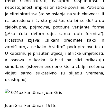
treba rekonstruirati, nasuprot rasplinutosti i
nepostojanosti impresionističke površine. Potrebno
je eliminirati sve što se oslanja na subjektivnost ili
na određeno i čvrsto gledište, da bi se došlo do
cjelokupne, pojmovne, potpune varijante forme
(„Ako čula deformiraju, samo duh formira”).
Picassova izjava: „slikam predmete kako ih
zamišljam, a ne kako ih vidim”, podupire ovu tezu.
U kubizmu je prisutan utjecaj i afričke umjetnosti,
a osnova je kocka. Kubisti na slici prikazuju
simultano (istovremeno) ono što u zbilji možemo
vidjeti samo sukcesivno (u slijedu vremena,
uzastopno).
Juan Gris, Fantômas, 1915.