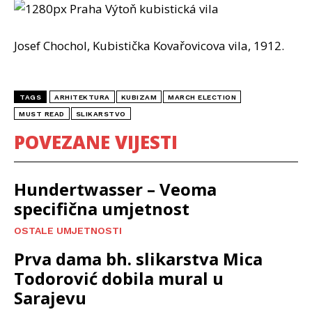
Josef Chochol, Kubistička Kovařovicova vila, 1912.
TAGS
ARHITEKTURA
KUBIZAM
MARCH ELECTION
MUST READ
SLIKARSTVO
POVEZANE VIJESTI
Hundertwasser – Veoma
specifična umjetnost
OSTALE UMJETNOSTI
Prva dama bh. slikarstva Mica
Todorović dobila mural u
Sarajevu