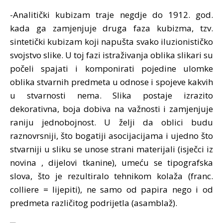
-Analitički kubizam traje negdje do 1912. god.
kada ga zamjenjuje druga faza kubizma, tzv.
sintetički kubizam koji napušta svako iluzionističko
svojstvo slike. U toj fazi istraživanja oblika slikari su
počeli spajati i komponirati pojedine ulomke
oblika stvarnih predmeta u odnose i spojeve kakvih
u stvarnosti nema. Slika postaje izrazito
dekorativna, boja dobiva na važnosti i zamjenjuje
raniju jednobojnost. U želji da oblici budu
raznovrsniji, što bogatiji asocijacijama i ujedno što
stvarniji u sliku se unose strani materijali (isječci iz
novina , dijelovi tkanine), umeću se tipografska
slova, što je rezultiralo tehnikom kolaža (franc.
colliere = lijepiti), ne samo od papira nego i od
predmeta različitog podrijetla (asamblaž).