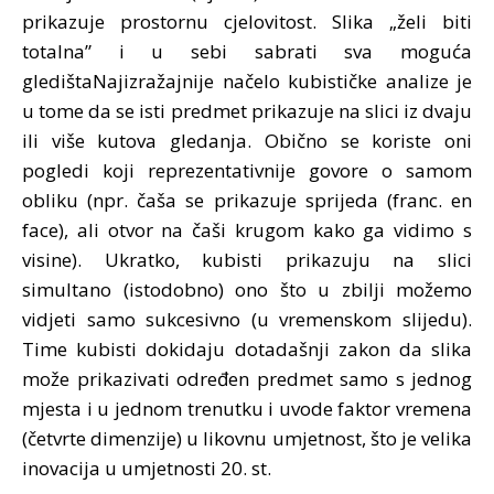
prikazuje prostornu cjelovitost. Slika „želi biti
totalna” i u sebi sabrati sva moguća
gledištaNajizražajnije načelo kubističke analize je
u tome da se isti predmet prikazuje na slici iz dvaju
ili više kutova gledanja. Obično se koriste oni
pogledi koji reprezentativnije govore o samom
obliku (npr. čaša se prikazuje sprijeda (franc. en
face), ali otvor na čaši krugom kako ga vidimo s
visine). Ukratko, kubisti prikazuju na slici
simultano (istodobno) ono što u zbilji možemo
vidjeti samo sukcesivno (u vremenskom slijedu).
Time kubisti dokidaju dotadašnji zakon da slika
može prikazivati određen predmet samo s jednog
mjesta i u jednom trenutku i uvode faktor vremena
(četvrte dimenzije) u likovnu umjetnost, što je velika
inovacija u umjetnosti 20. st.