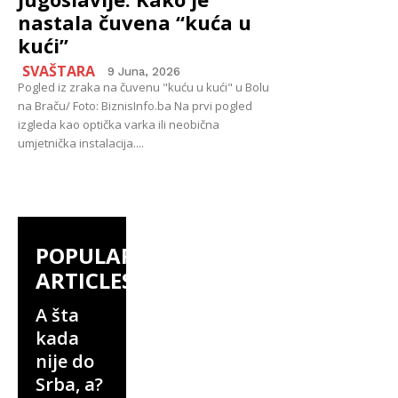
nastala čuvena “kuća u
kući”
SVAŠTARA
9 Juna, 2026
Pogled iz zraka na čuvenu "kuću u kući" u Bolu
na Braču/ Foto: BiznisInfo.ba Na prvi pogled
izgleda kao optička varka ili neobična
umjetnička instalacija....
POPULAR
ARTICLES
A šta
kada
nije do
Srba, a?