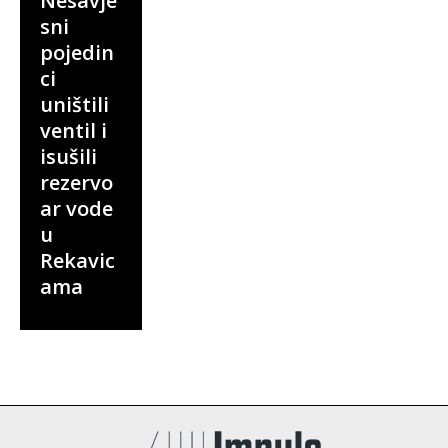
Nesavje
sni
pojedin
ci
uništili
ventil i
isušili
rezervo
ar vode
u
Rekavic
ama