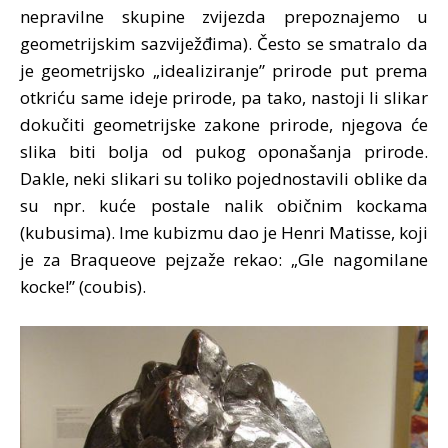
nepravilne skupine zvijezda prepoznajemo u
geometrijskim sazviježđima). Često se smatralo da
je geometrijsko „idealiziranje” prirode put prema
otkriću same ideje prirode, pa tako, nastoji li slikar
dokučiti geometrijske zakone prirode, njegova će
slika biti bolja od pukog oponašanja prirode.
Dakle, neki slikari su toliko pojednostavili oblike da
su npr. kuće postale nalik običnim kockama
(kubusima). Ime kubizmu dao je Henri Matisse, koji
je za Braqueove pejzaže rekao: „Gle nagomilane
kocke!” (coubis).