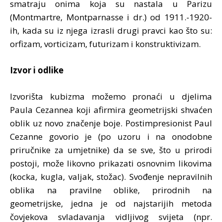
smatraju onima koja su nastala u Parizu
(Montmartre, Montparnasse i dr.) od 1911.-1920-
ih, kada su iz njega izrasli drugi pravci kao što su:
orfizam, vorticizam, futurizam i konstruktivizam.
Izvor i odlike
Izvorišta kubizma možemo pronaći u djelima
Paula Cezannea koji afirmira geometrijski shvaćen
oblik uz novo značenje boje. Postimpresionist Paul
Cezanne govorio je (po uzoru i na onodobne
priručnike za umjetnike) da se sve, što u prirodi
postoji, može likovno prikazati osnovnim likovima
(kocka, kugla, valjak, stožac). Svođenje nepravilnih
oblika na pravilne oblike, prirodnih na
geometrijske, jedna je od najstarijih metoda
čovjekova svladavanja vidljivog svijeta (npr.