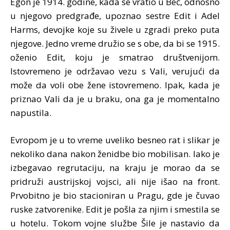
Egon je 1914. godine, kada se vratio u Beč, odnosno
u njegovo predgrađe, upoznao sestre Edit i Adel
Harms, devojke koje su živele u zgradi preko puta
njegove. Jedno vreme družio se s obe, da bi se 1915.
oženio Edit, koju je smatrao društvenijom.
Istovremeno je održavao vezu s Vali, verujući da
može da voli obe žene istovremeno. Ipak, kada je
priznao Vali da je u braku, ona ga je momentalno
napustila.
Evropom je u to vreme uveliko besneo rat i slikar je
nekoliko dana nakon ženidbe bio mobilisan. Iako je
izbegavao regrutaciju, na kraju je morao da se
pridruži austrijskoj vojsci, ali nije išao na front.
Prvobitno je bio stacioniran u Pragu, gde je čuvao
ruske zatvorenike. Edit je pošla za njim i smestila se
u hotelu. Tokom vojne službe Šile je nastavio da