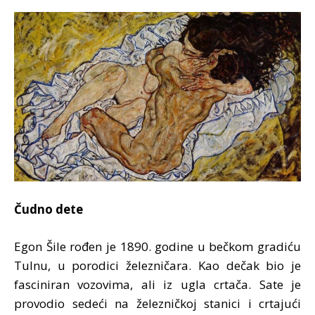
Čudno dete
Egon Šile rođen je 1890. godine u bečkom gradiću
Tulnu, u porodici železničara. Kao dečak bio je
fasciniran vozovima, ali iz ugla crtača. Sate je
provodio sedeći na železničkoj stanici i crtajući