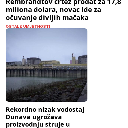
Rembrandtov crtež prodat za 17,8
miliona dolara, novac ide za
očuvanje divljih mačaka
OSTALE UMJETNOSTI
Rekordno nizak vodostaj
Dunava ugrožava
proizvodnju struje u