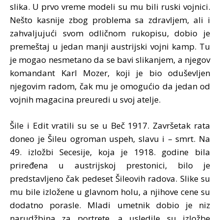
slika. U prvo vreme modeli su mu bili ruski vojnici.
Nešto kasnije zbog problema sa zdravljem, ali i
zahvaljujući svom odličnom rukopisu, dobio je
premeštaj u jedan manji austrijski vojni kamp. Tu
je mogao nesmetano da se bavi slikanjem, a njegov
komandant Karl Mozer, koji je bio oduševljen
njegovim radom, čak mu je omogućio da jedan od
vojnih magacina preuredi u svoj atelje.
Šile i Edit vratili su se u Beč 1917. Završetak rata
doneo je Šileu ogroman uspeh, slavu i – smrt. Na
49. izložbi Secesije, koja je 1918. godine bila
priređena u austrijskoj prestonici, bilo je
predstavljeno čak pedeset Šileovih radova. Slike su
mu bile izložene u glavnom holu, a njihove cene su
dodatno porasle. Mladi umetnik dobio je niz
narudžbina za portrete, a usledile su izložbe