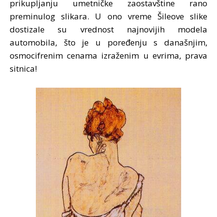
prikupljanju umetničke zaostavštine rano
preminulog slikara. U ono vreme Šileove slike
dostizale su vrednost najnovijih modela
automobila, što je u poređenju s današnjim,
osmocifrenim cenama izraženim u evrima, prava
sitnica!