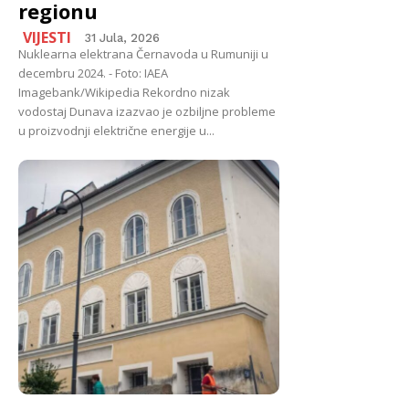
regionu
VIJESTI
31 Jula, 2026
Nuklearna elektrana Černavoda u Rumuniji u
decembru 2024. - Foto: IAEA
Imagebank/Wikipedia Rekordno nizak
vodostaj Dunava izazvao je ozbiljne probleme
u proizvodnji električne energije u...