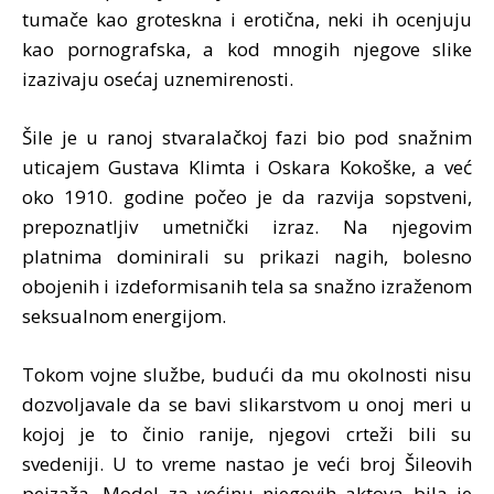
tumače kao groteskna i erotična, neki ih ocenjuju
kao pornografska, a kod mnogih njegove slike
izazivaju osećaj uznemirenosti.
Šile je u ranoj stvaralačkoj fazi bio pod snažnim
uticajem Gustava Klimta i Oskara Kokoške, a već
oko 1910. godine počeo je da razvija sopstveni,
prepoznatljiv umetnički izraz. Na njegovim
platnima dominirali su prikazi nagih, bolesno
obojenih i izdeformisanih tela sa snažno izraženom
seksualnom energijom.
Tokom vojne službe, budući da mu okolnosti nisu
dozvoljavale da se bavi slikarstvom u onoj meri u
kojoj je to činio ranije, njegovi crteži bili su
svedeniji. U to vreme nastao je veći broj Šileovih
pejzaža. Model za većinu njegovih aktova bila je