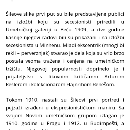
Šileove slike prvi put su bile predstavljene publici
na izložbi koju su secesionisti priredili u
Umetničkoj galeriji u Beču 1909., a dve godine
kasnije njegovi radovi bili su prikazani i na izložbi
secesionista u Minhenu. Mladi ekscentrik (mnogi bi
rekli – perverznjak) stvarao je dela koja su vrlo brzo
postala veoma tražena i cenjena na umetničkom
tržištu. Njegovoj popularnosti doprinelo je i
prijateljstvo s likovnim kritičarem Arturom
Reslerom i kolekcionarom Hajnrihom Benešom.
Tokom 1910. nastali su Šileovi prvi portreti i
pejzaži izrađeni u ekspresionističkom maniru. Sa
svojom Novom umetničkom grupom izlagao je
1910. godine u Pragu i 1912. u Budimpešti, a