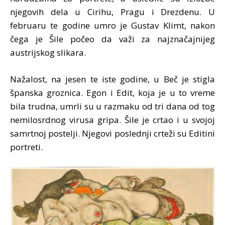
njegovih dela u Cirihu, Pragu i Drezdenu. U
februaru te godine umro je Gustav Klimt, nakon
čega je Šile počeo da važi za najznačajnijeg
austrijskog slikara.
Nažalost, na jesen te iste godine, u Beč je stigla
španska groznica. Egon i Edit, koja je u to vreme
bila trudna, umrli su u razmaku od tri dana od tog
nemilosrdnog virusa gripa. Šile je crtao i u svojoj
samrtnoj postelji. Njegovi poslednji crteži su Editini
portreti.