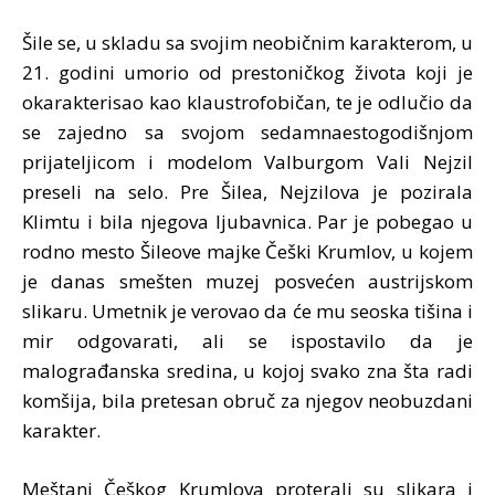
Šile se, u skladu sa svojim neobičnim karakterom, u
21. godini umorio od prestoničkog života koji je
okarakterisao kao klaustrofobičan, te je odlučio da
se zajedno sa svojom sedamnaestogodišnjom
prijateljicom i modelom Valburgom Vali Nejzil
preseli na selo. Pre Šilea, Nejzilova je pozirala
Klimtu i bila njegova ljubavnica. Par je pobegao u
rodno mesto Šileove majke Češki Krumlov, u kojem
je danas smešten muzej posvećen austrijskom
slikaru. Umetnik je verovao da će mu seoska tišina i
mir odgovarati, ali se ispostavilo da je
malograđanska sredina, u kojoj svako zna šta radi
komšija, bila pretesan obruč za njegov neobuzdani
karakter.
Meštani Češkog Krumlova proterali su slikara i