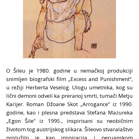
O Šileu je 1980. godine u nemačkoj produkciji
snimljen biografski film „Excess and Punishment“,
u režiji Herberta Veselog. Ulogu umetnika, kog su
lični demoni odveli ka preranoj smrti, tumači Metju
Karijer. Roman Džoane Skot „Arrogance“ iz 1990.
godine, kao i plesna predstava Stefana Mazureka
„Egon Šile“ iz 1995., inspirisani su neobičnim
životom tog austrijskog slikara. Šileovo stvaralaštvo
poslužilo je kao inspiracija i peruanskom