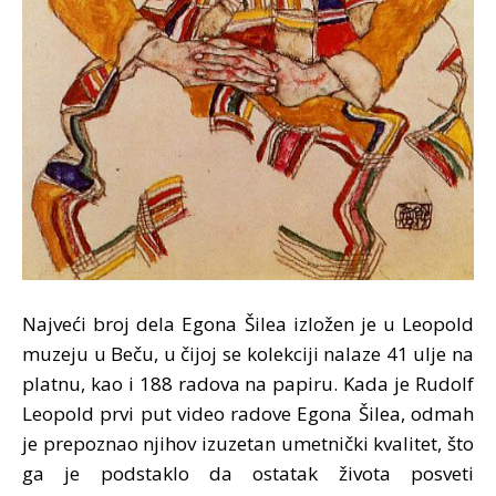
Najveći broj dela Egona Šilea izložen je u Leopold
muzeju u Beču, u čijoj se kolekciji nalaze 41 ulje na
platnu, kao i 188 radova na papiru. Kada je Rudolf
Leopold prvi put video radove Egona Šilea, odmah
je prepoznao njihov izuzetan umetnički kvalitet, što
ga je podstaklo da ostatak života posveti