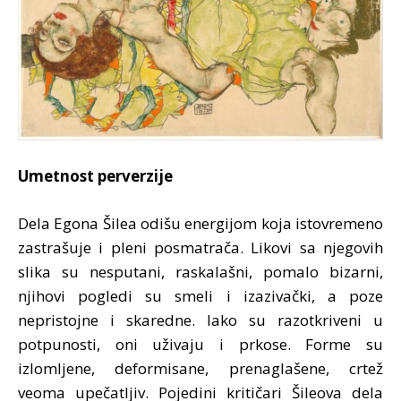
Umetnost perverzije
Dela Egona Šilea odišu energijom koja istovremeno
zastrašuje i pleni posmatrača. Likovi sa njegovih
slika su nesputani, raskalašni, pomalo bizarni,
njihovi pogledi su smeli i izazivački, a poze
nepristojne i skaredne. Iako su razotkriveni u
potpunosti, oni uživaju i prkose. Forme su
izlomljene, deformisane, prenaglašene, crtež
veoma upečatljiv. Pojedini kritičari Šileova dela