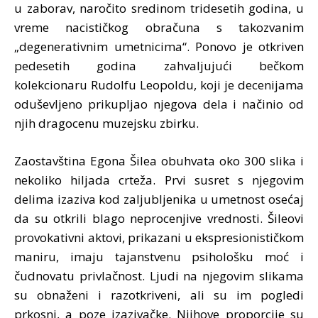
u zaborav, naročito sredinom tridesetih godina, u
vreme nacističkog obračuna s takozvanim
„degenerativnim umetnicima“. Ponovo je otkriven
pedesetih godina zahvaljujući bečkom
kolekcionaru Rudolfu Leopoldu, koji je decenijama
oduševljeno prikupljao njegova dela i načinio od
njih dragocenu muzejsku zbirku.
Zaostavština Egona Šilea obuhvata oko 300 slika i
nekoliko hiljada crteža. Prvi susret s njegovim
delima izaziva kod zaljubljenika u umetnost osećaj
da su otkrili blago neprocenjive vrednosti. Šileovi
provokativni aktovi, prikazani u ekspresionističkom
maniru, imaju tajanstvenu psihološku moć i
čudnovatu privlačnost. Ljudi na njegovim slikama
su obnaženi i razotkriveni, ali su im pogledi
prkosni, a poze izazivačke. Njihove proporcije su