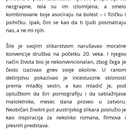
nezgrapne, tela su im izlomljena, a smelo
kombinovane boje asociraju na bolest – i fizičku i
psihičku. Ipak, čini se kao da ti ljudi posmatraju
nas, a ne mi njih.
Šile je svojim slikarstvom narušavao moralne
konvencije društva na početku 20. veka. I njegov
način života bio je nekonvencionalan, zbog čega je
često izazivao gnev svoje okoline. U ranom
detinjstvu pokazivao je incestuozne sklonosti
prema mlađoj sestri, a kao mladić je, pod
optužbom da širi pornografiju i da sablažnjava
maloletnike, mesec dana proveo u zatvoru.
Neobičan životni put austrijskog slikara poslužio je
kao inspiracija za nekoliko romana, filmova i
plesnih predstava.