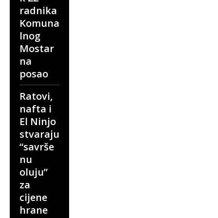
radnika
Komuna
lnog
Mostar
na
posao
Ratovi,
nafta i
El Ninjo
stvaraju
“savrše
nu
oluju”
za
cijene
hrane