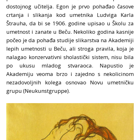
dostojnog učitelja. Egon je prvo pohađao časove
crtanja i slikanja kod umetnika Ludviga Karla
Štrauha, da bi se 1906. godine upisao u Školu za
umetnost i zanate u Beču. Nekoliko godina kasnije
počeo je da pohađa studije slikarstva na Akademiji
lepih umetnosti u Beču, ali stroga pravila, koja je
nalagao konzervativni sholastički sistem, nisu bila
po ukusu mladog stvaraoca. Napustio je
Akademiju veoma brzo i zajedno s nekolicinom
nezadovoljnih kolega osnovao Novu umetničku
grupu (Neukunstgruppe).