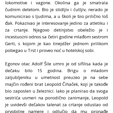
lokomotive i vagone. Okolina ga je smatrala
čudnim detetom. Bio je stidljiv i ćutljiv, nerado je
komunicirao s ljudima, a u školi je bio prilično loš
đak. Pokazivao je interesovanje jedino za atletiku i
za crtanje. Njegovo detinjstvo obeležio je i
incestuozni odnos sa četiri godine mlađom sestrom
Gerti, s kojom je kao tinejdžer jednom prilikom
pobegao u Trst i proveo noć u hotelskoj sobi.
Egonov otac Adolf Šile umro je od sifilisa kada je
dečaku bilo 15 godina. Brigu o mladom
zaljubljeniku u umetnost preuzeo je na sebe
majčin rođeni brat Leopold Čihaček, koji je takođe
bio zaposlen u železnici. Iako je planirao da svoga
sestrića usmeri na porodično zanimanje, Leopold
je uvidevši dečakov talenat za crtanje odustao od
prvobitne namere i odlučio da mu pronađe