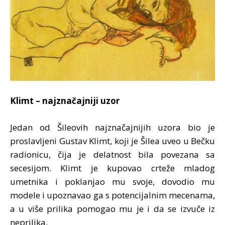
Klimt – najznačajniji uzor
Jedan od Šileovih najznačajnijih uzora bio je
proslavljeni Gustav Klimt, koji je Šilea uveo u Bečku
radionicu, čija je delatnost bila povezana sa
secesijom. Klimt je kupovao crteže mladog
umetnika i poklanjao mu svoje, dovodio mu
modele i upoznavao ga s potencijalnim mecenama,
a u više prilika pomogao mu je i da se izvuče iz
neprilika.