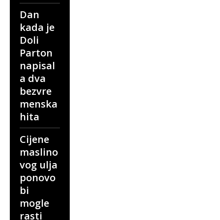
Dan
kada je
Doli
Parton
napisal
a dva
bezvre
menska
hita
Cijene
maslino
vog ulja
ponovo
bi
mogle
rasti