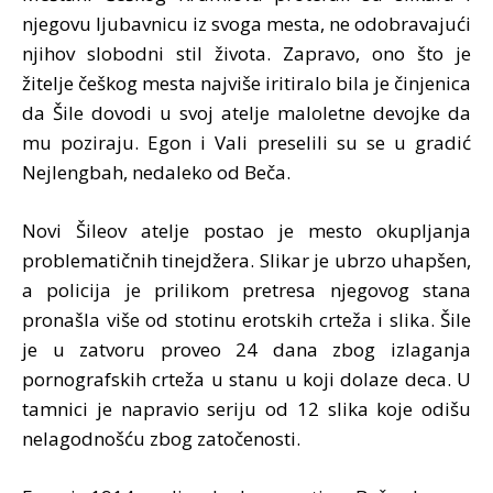
njegovu ljubavnicu iz svoga mesta, ne odobravajući
njihov slobodni stil života. Zapravo, ono što je
žitelje češkog mesta najviše iritiralo bila je činjenica
da Šile dovodi u svoj atelje maloletne devojke da
mu poziraju. Egon i Vali preselili su se u gradić
Nejlengbah, nedaleko od Beča.
Novi Šileov atelje postao je mesto okupljanja
problematičnih tinejdžera. Slikar je ubrzo uhapšen,
a policija je prilikom pretresa njegovog stana
pronašla više od stotinu erotskih crteža i slika. Šile
je u zatvoru proveo 24 dana zbog izlaganja
pornografskih crteža u stanu u koji dolaze deca. U
tamnici je napravio seriju od 12 slika koje odišu
nelagodnošću zbog zatočenosti.