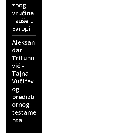
zbog
vrućina
i suše u
Evropi
Aleksan
dar
Trifuno
vić –
Tajna
Vučićev
og
predizb
ornog
testame
nta