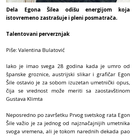
Dela Egona Šilea odišu energijom koja
istovremeno zastrašuje i pleni posmatrača.
Talentovani perverznjak
Piše: Valentina Bulatović
Iako je imao svega 28 godina kada je umro od
španske groznice, austrijski slikar i grafičar Egon
Šile ostavio je za sobom izuzetan umetnički opus,
čija se vrednost može meriti sa zaostavštinom
Gustava Klimta
Neposredno po završetku Prvog svetskog rata Egon
Šile važio je za jednog od najznačajnijih umetnika
svoga vremena, ali je tokom narednih dekada pao