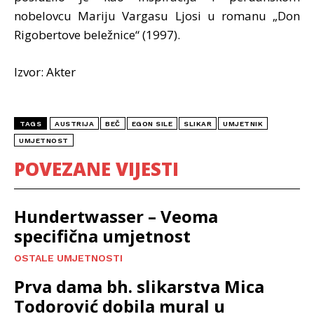
nobelovcu Mariju Vargasu Ljosi u romanu „Don
Rigobertove beležnice“ (1997).
Izvor: Akter
TAGS
AUSTRIJA
BEČ
EGON SILE
SLIKAR
UMJETNIK
UMJETNOST
POVEZANE VIJESTI
Hundertwasser – Veoma
specifična umjetnost
OSTALE UMJETNOSTI
Prva dama bh. slikarstva Mica
Todorović dobila mural u