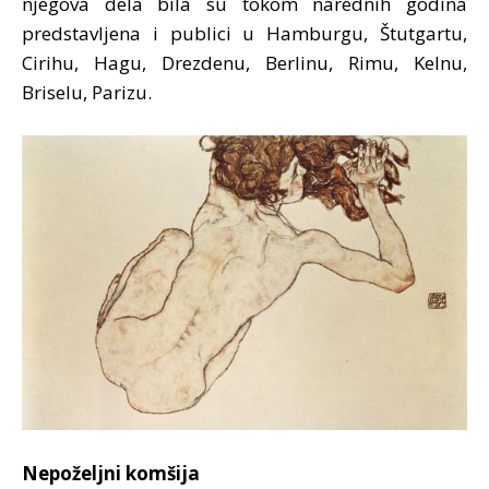
njegova dela bila su tokom narednih godina
predstavljena i publici u Hamburgu, Štutgartu,
Cirihu, Hagu, Drezdenu, Berlinu, Rimu, Kelnu,
Briselu, Parizu.
Nepoželjni komšija