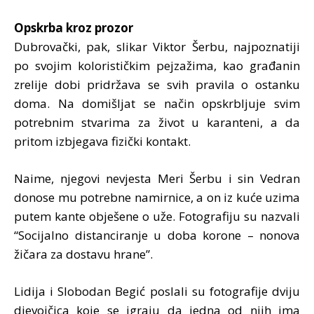
Opskrba kroz prozor
Dubrovački, pak, slikar Viktor Šerbu, najpoznatiji
po svojim kolorističkim pejzažima, kao građanin
zrelije dobi pridržava se svih pravila o ostanku
doma. Na domišljat se način opskrbljuje svim
potrebnim stvarima za život u karanteni, a da
pritom izbjegava fizički kontakt.
Naime, njegovi nevjesta Meri Šerbu i sin Vedran
donose mu potrebne namirnice, a on iz kuće uzima
putem kante obješene o uže. Fotografiju su nazvali
“Socijalno distanciranje u doba korone – nonova
žičara za dostavu hrane”.
Lidija i Slobodan Begić poslali su fotografije dviju
djevojčica koje se igraju da jedna od njih ima