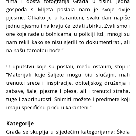
“Ima i dosta fotografija Grada u tišini. Jedna
gospođa s Mljeta poslala nam je svoje dvije
pjesme. Otkako je u karanteni, svaki dan napiše
jednu pjesmu i na kraju će izdati zbirku. Zvali smo i
one koje rade u bolnicama, u policiji itd., mnogi su
nam rekli kako se nisu sjetili to dokumentirati, ali
na našu zamolbu hoće.”
U uputstvu koje su poslali, među ostalim, stoji i:
“Materijali koje šaljete mogu biti slučajni, mali
trenutci sreće i inspiracije, obiteljskog druženja i
zabave, šale, pjesme i plesa, ali i trenutci straha,
tuge i zabrinutosti. Snimiti možete i predmete koji
imaju specifičnu priču u karanteni.”
Kategorije
Građa se skuplja u sljedećim kategorijama: Škola