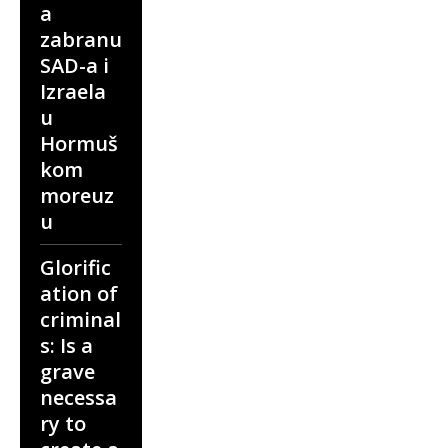
a
zabranu
SAD-a i
Izraela
u
Hormuš
kom
moreuz
u
Glorific
ation of
criminal
s: Is a
grave
necessa
ry to