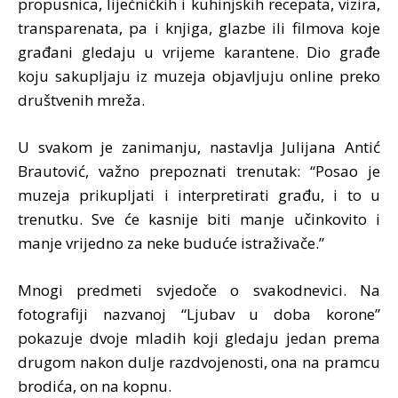
propusnica, liječničkih i kuhinjskih recepata, vizira,
transparenata, pa i knjiga, glazbe ili filmova koje
građani gledaju u vrijeme karantene. Dio građe
koju sakupljaju iz muzeja objavljuju online preko
društvenih mreža.
U svakom je zanimanju, nastavlja Julijana Antić
Brautović, važno prepoznati trenutak: “Posao je
muzeja prikupljati i interpretirati građu, i to u
trenutku. Sve će kasnije biti manje učinkovito i
manje vrijedno za neke buduće istraživače.”
Mnogi predmeti svjedoče o svakodnevici. Na
fotografiji nazvanoj “Ljubav u doba korone”
pokazuje dvoje mladih koji gledaju jedan prema
drugom nakon dulje razdvojenosti, ona na pramcu
brodića, on na kopnu.