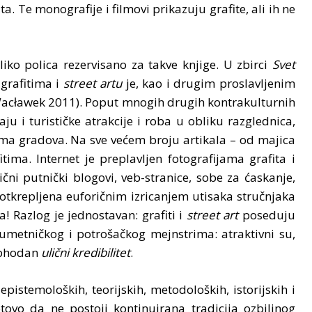
a. Te monografije i filmovi prikazuju grafite, ali ih ne
ko polica rezervisano za takve knjige. U zbirci
Svet
grafitima i
street artu
je, kao i drugim proslavljenim
acławek 2011). Poput mnogih drugih kontrakulturnih
ju i turističke atrakcije i roba u obliku razglednica,
ma gradova. Na sve većem broju artikala – od majica
ima. Internet je preplavljen fotografijama grafita i
bični putnički blogovi, veb-stranice, sobe za ćaskanje,
potkrepljena euforičnim izricanjem utisaka stručnjaka
a! Razlog je jednostavan: grafiti i
street art
poseduju
umetničkog i potrošačkog mejnstrima: atraktivni su,
eophodan
ulični kredibilitet
.
stemoloških, teorijskih, metodoloških, istorijskih i
otovo da ne postoji kontinuirana tradicija ozbiljnog