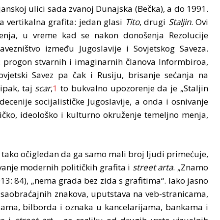
nskoj ulici sada zvanoj Dunajska (Bečka), a do 1991.
na vertikalna grafita: jedan glasi
Tito
, drugi
Staljin
. Ovi
đenja, u vreme kad se nakon donošenja Rezolucije
vezništvo između Jugoslavije i Sovjetskog Saveza.
: progon stvarnih i imaginarnih članova Informbiroa,
ovjetski Savez pa čak i Rusiju, brisanje sećanja na
ipak, taj
scar
,
1
to bukvalno upozorenje da je „Staljin
ecenije socijalističke Jugoslavije, a onda i osnivanje
ičko, ideološko i kulturno okruženje temeljno menja,
e tako očigledan da ga samo mali broj ljudi primećuje,
anje modernih političkih grafita i
street arta
. „Znamo
013: 84), „nema grada bez zida s grafitima“. Iako jasno
 saobraćajnih znakova, uputstava na veb-stranicama,
dama, bilborda i oznaka u kancelarijama, bankama i