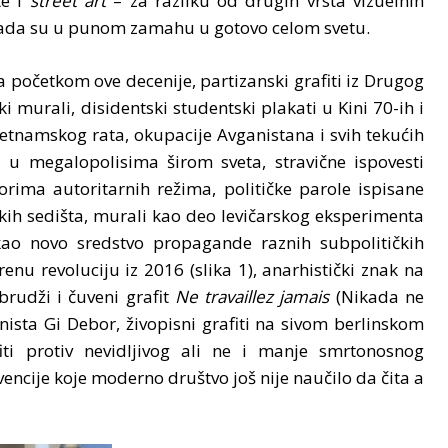
te i
street art
– za razliku od drugih vrsta vizuelnih
 mada su u punom zamahu u gotovo celom svetu.
početkom ove decenije, partizanski grafiti iz Drugog
ki murali, disidentski studentski plakati u Kini 70-ih i
ijetnamskog rata, okupacije Avganistana i svih tekućih
 u megalopolisima širom sveta, stravične ispovesti
ima autoritarnih režima, političke parole ispisane
ih sedišta, murali kao deo levičarskog eksperimenta
ao novo sredstvo propagande raznih subpolitičkih
u revoluciju iz 2016 (slika 1), anarhistički znak na
brudži i čuveni grafit
Ne travaillez jamais
(Nikada ne
onista Gi Debor, živopisni grafiti na sivom berlinskom
iti protiv nevidljivog ali ne i manje smrtonosnog
vencije koje moderno društvo još nije naučilo da čita a