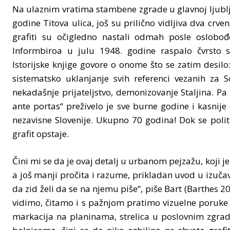
Na ulaznim vratima stambene zgrade u glavnoj ljublja
godine Titova ulica, još su prilično vidljiva dva crve
grafiti su očigledno nastali odmah posle oslobo
Informbiroa u julu 1948. godine raspalo čvrsto sa
Istorijske knjige govore o onome što se zatim desilo
sistematsko uklanjanje svih referenci vezanih za S
nekadašnje prijateljstvo, demonizovanje Staljina. Pa 
ante portas“ preživelo je sve burne godine i kasnije d
nezavisne Slovenije. Ukupno 70 godina! Dok se polit
grafit opstaje.
Čini mi se da je ovaj detalj u urbanom pejzažu, koji j
a još manji pročita i razume, prikladan uvod u izučav
da zid želi da se na njemu piše“, piše Bart (Barthes 2
vidimo, čitamo i s pažnjom pratimo vizuelne poruke
markacija na planinama, strelica u poslovnim zgra