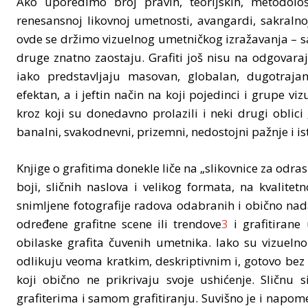
Ako uporedimo broj pravih, teorijskih, metodološ
renesansnoj likovnoj umetnosti, avangardi, sakralnoj 
ovde se držimo vizuelnog umetničkog izražavanja – s
druge znatno zaostaju. Grafiti još nisu na odgovara
iako predstavljaju masovan, globalan, dugotrajan,
efektan, a i jeftin način na koji pojedinci i grupe vi
kroz koji su donedavno prolazili i neki drugi oblici
banalni, svakodnevni, prizemni, nedostojni pažnje i ist
Knjige o grafitima donekle liče na „slikovnice za odras
boji, sličnih naslova i velikog formata, na kvalitet
snimljene fotografije radova odabranih i obično nad
određene grafitne scene ili trendove
3
i grafitirane
obilaske grafita čuvenih umetnika. Iako su vizueln
odlikuju veoma kratkim, deskriptivnim i, gotovo bez
koji obično ne prikrivaju svoje ushićenje. Sličnu
grafiterima i samom grafitiranju. Suvišno je i napom