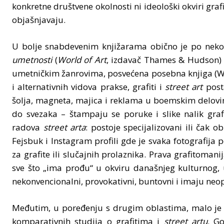
konkretne društvene okolnosti ni ideološki okviri grafit
objašnjavaju.
U bolje snabdevenim knjižarama obično je po nekoli
umetnosti
(
World of Art
, izdavač Thames & Hudson) 
umetničkim žanrovima, posvećena posebna knjiga (W
i alternativnih vidova prakse, grafiti i
street art
posta
šolja, magneta, majica i reklama u boemskim delovi
do svezaka – štampaju se poruke i slike nalik grafit
radova
street arta
: postoje specijalizovani ili čak o
Fejsbuk i Instagram profili gde je svaka fotografija 
za grafite ili slučajnih prolaznika. Prava grafitomanij
sve što „ima prođu“ u okviru današnjeg kulturnog, 
nekonvencionalni, provokativni, buntovni i imaju n
Međutim, u poređenju s drugim oblastima, malo je epi
komparativnih studija o grafitima i
street artu
. G