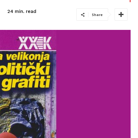
read
24
min.
Share