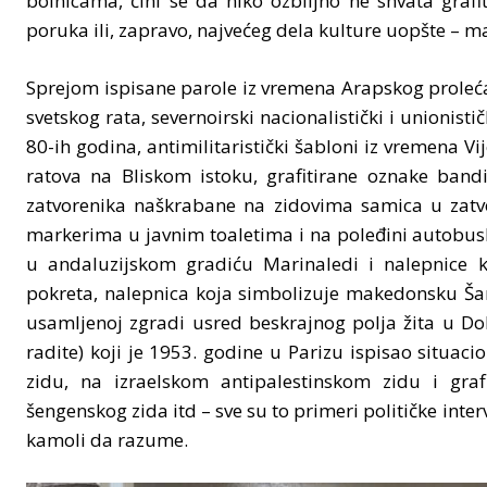
bolnicama, čini se da niko ozbiljno ne shvata grafi
poruka ili, zapravo, najvećeg dela kulture uopšte –
Sprejom ispisane parole iz vremena Arapskog proleća 
svetskog rata, severnoirski nacionalistički i unionistič
80-ih godina, antimilitaristički šabloni iz vremena V
ratova na Bliskom istoku, grafitirane oznake bandi
zatvorenika naškrabane na zidovima samica u zatvor
markerima u javnim toaletima i na poleđini autobusk
u andaluzijskom gradiću Marinaledi i nalepnice k
pokreta, nalepnica koja simbolizuje makedonsku Šaren
usamljenoj zgradi usred beskrajnog polja žita u Do
radite) koji je 1953. godine u Parizu ispisao situaci
zidu, na izraelskom antipalestinskom zidu i graf
šengenskog zida itd – sve su to primeri političke inter
kamoli da razume.