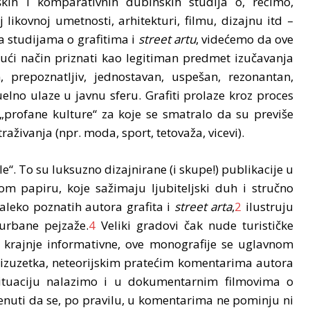
kih i komparativnih dubinskih studija o, recimo,
likovnoj umetnosti, arhitekturi, filmu, dizajnu itd –
a studijama o grafitima i
street artu
, videćemo da ove
jući način priznati kao legitiman predmet izučavanja
 prepoznatljiv, jednostavan, uspešan, rezonantan,
zuelno ulaze u javnu sferu. Grafiti prolaze kroz proces
 „profane kulture“ za koje se smatralo da su previše
raživanja (npr. moda, sport, tetovaža, vicevi).
le“. To su luksuzno dizajnirane (i skupe!) publikacije u
nom papiru, koje sažimaju ljubiteljski duh i stručno
aleko poznatih autora grafita i
street arta
,
2
ilustruju
 urbane pejzaže.
4
Veliki gradovi čak nude turističke
o krajnje informativne, ove monografije se uglavnom
 izuzetka, neteorijskim pratećim komentarima autora
 situaciju nalazimo i u dokumentarnim filmovima o
enuti da se, po pravilu, u komentarima ne pominju ni