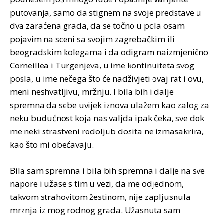
putovanja, samo da stignem na svoje predstave u
dva zaraćena grada, da se točno u pola osam
pojavim na sceni sa svojim zagrebačkim ili
beogradskim kolegama i da odigram naizmjenično
Corneillea i Turgenjeva, u ime kontinuiteta svog
posla, u ime nečega što će nadživjeti ovaj rat i ovu,
meni neshvatljivu, mržnju. I bila bih i dalje
spremna da sebe uvijek iznova ulažem kao zalog za
neku budućnost koja nas valjda ipak čeka, sve dok
me neki strastveni rodoljub dosita ne izmasakrira,
kao što mi obećavaju.
Bila sam spremna i bila bih spremna i dalje na sve
napore i užase s tim u vezi, da me odjednom,
takvom strahovitom žestinom, nije zapljusnula
mrznja iz mog rodnog grada. Užasnuta sam