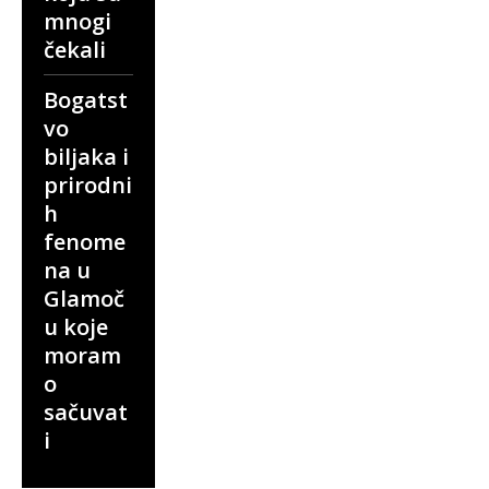
mnogi
čekali
Bogatst
vo
biljaka i
prirodni
h
fenome
na u
Glamoč
u koje
moram
o
sačuvat
i