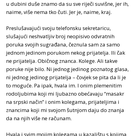
u dubini duše znamo da su sve riječi suvišne, jer ih,
naime, više nema tko čuti. Jer je, naime, kraj.
Preslušavajući svoju telefonsku sekretaricu,
slušajući neshvatljiv broj neopisivo odvratnih
poruka svojih sugrađana, čeznula sam za samo
jednom jedinom porukom nekog prijatelja. Ili čak
ne prijatelja. Običnog znanca. Kolege. Ali takve
poruke nije bilo. Ni jednog jedinog poznatog glasa,
ni jednog jedinog prijatelja – čovjek se pita da li je
to moguće. Pa ipak, hvala im. I onim plemenitim
rodoljubima koji mi ljubazno obećavaju “masakr
na srpski način” i onim kolegama, prijateljima i
znancima koji mi svojom šutnjom daju do znanja
da na njih više ne računam.
Hvala i svim mojim kolegama u kazalištu s kojima