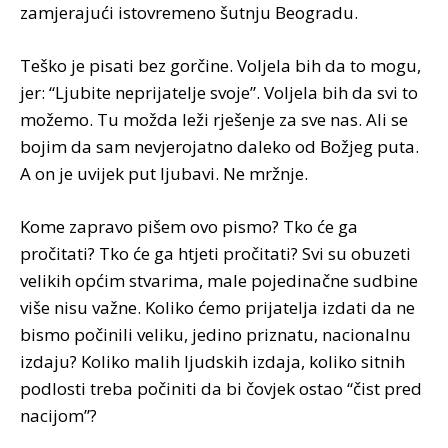
zamjerajući istovremeno šutnju Beogradu.
Teško je pisati bez gorčine. Voljela bih da to mogu,
jer: “Ljubite neprijatelje svoje”. Voljela bih da svi to
možemo. Tu možda leži rješenje za sve nas. Ali se
bojim da sam nevjerojatno daleko od Božjeg puta.
A on je uvijek put ljubavi. Ne mržnje.
Kome zapravo pišem ovo pismo? Tko će ga
pročitati? Tko će ga htjeti pročitati? Svi su obuzeti
velikih općim stvarima, male pojedinačne sudbine
više nisu važne. Koliko ćemo prijatelja izdati da ne
bismo počinili veliku, jedino priznatu, nacionalnu
izdaju? Koliko malih ljudskih izdaja, koliko sitnih
podlosti treba počiniti da bi čovjek ostao “čist pred
nacijom”?