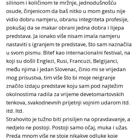
silinom i količinom te mržnje, jednodušnošću
osude, činjenicom da baš nitko u mom gestu nije
vidio dobru namjeru, obranu integriteta profesije,
pokušaj da se makar obrani jedna dobra i lijepa
predstava. Ja ionako više nisam imala namjeru
nastaviti s igranjem te predstave, što sam naznačila
u svom pismu. Bitef kao internacionalni festival, na
koji su došli Englezi, Rusi, Francuzi, Belgijanci,
među njima i jedan Slovenac, činio mi se vrijedan
mog prisustva, tim više što bi moje neigranje
značilo izdaju predstave koju sam pod najtežim
okolnostima radila za vrijeme devetomartovskih
tenkova, svakodnevnih prijetnji vojnim udarom itd.
itd. Itd.
Strahovito je tužno biti prisiljen na opravdavanje, a
nedjelo ne postoji. Postoji samo očaj, muka i užas.
Preda mnom više ne stoje nikakve odluke koje