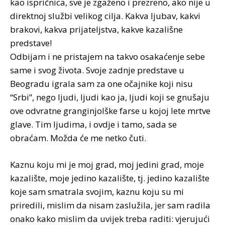
kao ispričnica, sve je zgaženo i prezreno, ako nije u
direktnoj službi velikog cilja. Kakva ljubav, kakvi
brakovi, kakva prijateljstva, kakve kazališne
predstave!
Odbijam i ne pristajem na takvo osakaćenje sebe
same i svog života. Svoje zadnje predstave u
Beogradu igrala sam za one očajnike koji nisu
“Srbi”, nego ljudi, ljudi kao ja, ljudi koji se gnušaju
ove odvratne granginjolške farse u kojoj lete mrtve
glave. Tim ljudima, i ovdje i tamo, sada se
obraćam. Možda će me netko čuti.
Kaznu koju mi je moj grad, moj jedini grad, moje
kazalište, moje jedino kazalište, tj. jedino kazalište
koje sam smatrala svojim, kaznu koju su mi
priredili, mislim da nisam zaslužila, jer sam radila
onako kako mislim da uvijek treba raditi: vjerujući