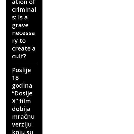
ation of
criminal
s: Is a
grave
necessa
ry to
create a
cult?
Poslije
18
godina
“Dosije
X” film
dobija
mračnu
verziju
koju su