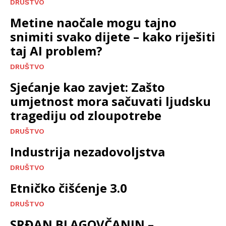
DRUŠTVO
Metine naočale mogu tajno
snimiti svako dijete – kako riješiti
taj AI problem?
DRUŠTVO
Sjećanje kao zavjet: Zašto
umjetnost mora sačuvati ljudsku
tragediju od zloupotrebe
DRUŠTVO
Industrija nezadovoljstva
DRUŠTVO
Etničko čišćenje 3.0
DRUŠTVO
SRĐAN BLAGOVČANIN –