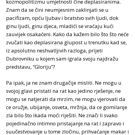
kozmopolitizmu umjetnosti čine deplasiranima.
Znam da se čini neumjesnim zaklinjati se u
pacifizam, opću ljubav i bratstvo svih ljudi, dok
ginu ljudi, ginu djeca, mladići se vraćaju kući
zauvijek osakaćeni. Kako da kažem bilo što što neće
zvučati kao deplasirana glupost u trenutku kad se,
iz apsolutno neshvatljivih razloga, prijeti
Dubrovniku u kojem sam igrala svoju najdražu
predstavu, “Gloriju”?
Pa ipak, ja ne znam drugačije misliti. Ne mogu u
svojoj glavi pristati na rat kao jedino rješenje, ne
mogu se natjerati da mrzim, ne mogu vjerovati da
ce oružje, ubijanje, osveta, mržnja, da ce gomilanje
zla bilo što ikada moći riješiti. Ne znači li svako
pojedinačno intimno pristajanje na rat i zapravo i
suučestvovanje u tome zločinu, prihvaćanje makar i