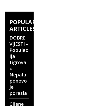
POPULAR
ARTICLES
DOBRE
VIJESTI –
Populac
ija
tigrova
u
Nepalu
ponovo
je
porasla
Cijene