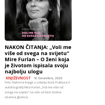
NAKON ČITANJA: „Voli me
više od svega na svijetu“
Mire Furlan – O ženi koja
je životom ispisala svoju
najbolju ulogu
KNJIŽEVNOST
10 Decembra, 2025
Foto: Nalovna knjige u izdanju kuće Fraktura U
autobiografiji Mira Furlan „Voli me više od
svega na svijetu“ na više od šest stotina
stranica glumica...