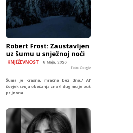
Robert Frost: Zaustavljen
uz šumu u snježnoj noći
KNJIŽEVNOST
8 Maja, 2026
Foto: Google
Šuma je krasna, mračna bez dna,/ Al’
čovjek svoja obećanja zna /I dug mu je put
prije sna