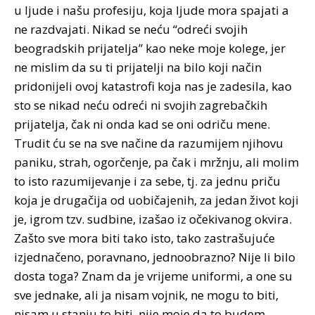
u ljude i našu profesiju, koja ljude mora spajati a
ne razdvajati. Nikad se neću “odreći svojih
beogradskih prijatelja” kao neke moje kolege, jer
ne mislim da su ti prijatelji na bilo koji način
pridonijeli ovoj katastrofi koja nas je zadesila, kao
sto se nikad neću odreći ni svojih zagrebačkih
prijatelja, čak ni onda kad se oni odriču mene.
Trudit ću se na sve načine da razumijem njihovu
paniku, strah, ogorčenje, pa čak i mržnju, ali molim
to isto razumijevanje i za sebe, tj. za jednu priču
koja je drugačija od uobičajenih, za jedan život koji
je, igrom tzv. sudbine, izašao iz očekivanog okvira.
Zašto sve mora biti tako isto, tako zastrašujuće
izjednačeno, poravnano, jednoobrazno? Nije li bilo
dosta toga? Znam da je vrijeme uniformi, a one su
sve jednake, ali ja nisam vojnik, ne mogu to biti,
nisam u stanju to biti, nije moje da to budem.