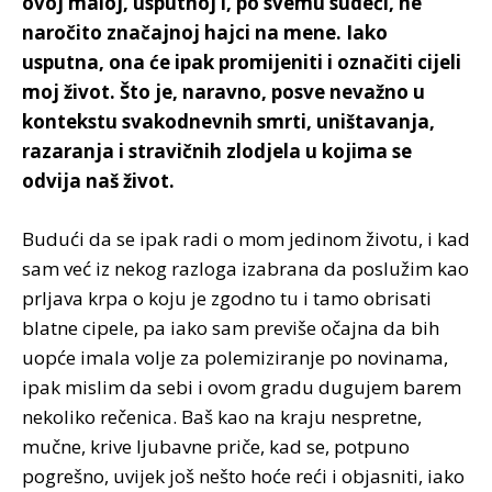
ovoj maloj, usputnoj i, po svemu sudeći, ne
naročito značajnoj hajci na mene. Iako
usputna, ona će ipak promijeniti i označiti cijeli
moj život. Što je, naravno, posve nevažno u
kontekstu svakodnevnih smrti, uništavanja,
razaranja i stravičnih zlodjela u kojima se
odvija naš život.
Budući da se ipak radi o mom jedinom životu, i kad
sam već iz nekog razloga izabrana da poslužim kao
prljava krpa o koju je zgodno tu i tamo obrisati
blatne cipele, pa iako sam previše očajna da bih
uopće imala volje za polemiziranje po novinama,
ipak mislim da sebi i ovom gradu dugujem barem
nekoliko rečenica. Baš kao na kraju nespretne,
mučne, krive ljubavne priče, kad se, potpuno
pogrešno, uvijek još nešto hoće reći i objasniti, iako