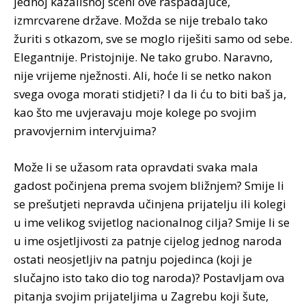
jednoj kazališnoj sceni ove raspadajuće,
izmrcvarene države. Možda se nije trebalo tako
žuriti s otkazom, sve se moglo riješiti samo od sebe.
Elegantnije. Pristojnije. Ne tako grubo. Naravno,
nije vrijeme nježnosti. Ali, hoće li se netko nakon
svega ovoga morati stidjeti? I da li ću to biti baš ja,
kao što me uvjeravaju moje kolege po svojim
pravovjernim intervjuima?
Može li se užasom rata opravdati svaka mala
gadost počinjena prema svojem bližnjem? Smije li
se prešutjeti nepravda učinjena prijatelju ili kolegi
u ime velikog svijetlog nacionalnog cilja? Smije li se
u ime osjetljivosti za patnje cijelog jednog naroda
ostati neosjetljiv na patnju pojedinca (koji je
slučajno isto tako dio tog naroda)? Postavljam ova
pitanja svojim prijateljima u Zagrebu koji šute,