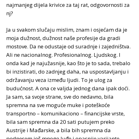
najmanjeg dijela krivice za taj rat, odgovornosti za
nj?
Ja u svakom slučaju mislim, znam i osjećam da je
moja dužnost, dužnost naše profesije da gradi
mostove. Da ne odustaje od suradnje i zajedništva.
Ali ne nacionalnog. Profesionalnog. Ljudskog. I
onda kad je najužasnije, kao što je to sada, trebalo
bi inzistirati, do zadnjeg daha, na uspostavljanju i
održavanju veza između ljudi. To je ulog za
budućnost. A ona ce valjda jednog dana ipak doći.
Ja sam, sa svoje strane, sve do nedavno, bila
spremna na sve moguće muke i poteškoće
transportno – komunikaciono – financijske vrste,
bila sam spremna da 20 sati putujem preko
Austrije i Mađarske, a bila bih spremna da
podnesem još mnogo luđe i opasnije varijante