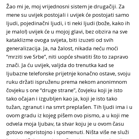
Žao mi je, moj vrijednosni sistem je drugačiji. Za
mene su uvijek postojali i uvijek će postojati samo
ljudi, pojedinačni ljudi, i ti neki ljudi (bože, kako ih
je malo!) uvijek će u mojoj glavi, bez obzira na sve
kataklizme ovoga svijeta, biti izuzeti od svih
generalizacija. Ja, na žalost, nikada neću moći
“mrziti sve Srbe”, niti uopće shvatiti što to zapravo
znači. Ja ću uvijek, valjda do trenutka kad se
ljubazne telefonske prijetnje konačno ostave, svoju
ruku držati ispruženu prema nekom anonimnom
čovjeku s one “druge strane”, čovjeku koji je isto
tako očajan i izgubljen kao ja, koji je isto tako
tužan, zgranut i na smrt preplašen. Tih ljudi ima i u
ovom gradu iz kojeg pišem ovo pismo, a u koji me
odvela moja ljubav, ta stvar koju je u ovom času
gotovo nepristojno i spomenuti. Ništa više ne služi